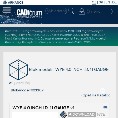
CZ
|
SK
|
EN
|
DE
Přes 123.000 registrovaných u nás, celkem
1.130.000
registrovaných
(CZ+EN)
. Tipy pro
AutoCAD 2027
, pro
Inventor 2027
a pro
Revit 2027
.
Nový
Kalkulátor nosníků
,
Spirograf generátor
a
Regresní křivky
v sekci
Převodníky
.
Kompletní
příkazy
a
proměnné AutoCADu 2027
.
Blok-model: WYE 4.0 INCH I.D. 11 GAUGE
v1
(Potrubí)
Blok-model #23307
« zpět na Katalog
WYE 4.0 INCH I.D. 11 GAUGE v1
◄ DOWNLOAD
WYE_