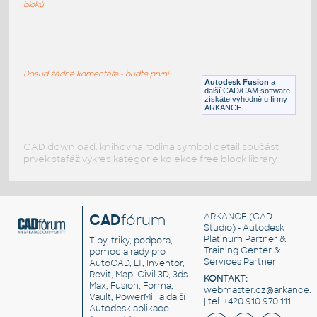
F3D
Potrubí
bloků
WYE 2.0 INCH I.D. 14 GAUGE v1
:
STAINLESS I.D. PIPE WYE
Dosud žádné komentáře - buďte první
Autodesk Fusion
a
F3D
Potrubí
další CAD/CAM software
získáte výhodně u firmy
ARKANCE
CAD download: knihovna rodina symbol detail součást
prvek stafáž výkres kategorie kolekce free block library
CAD
fórum
ARKANCE
(CAD
Studio) - Autodesk
Platinum Partner &
Tipy, triky, podpora,
Training Center &
pomoc a rady pro
Services Partner
AutoCAD, LT, Inventor,
Revit, Map, Civil 3D, 3ds
KONTAKT:
Max, Fusion, Forma,
webmaster.cz@arkance.w
Vault, PowerMill a další
| tel. +420 910 970 111
Autodesk aplikace