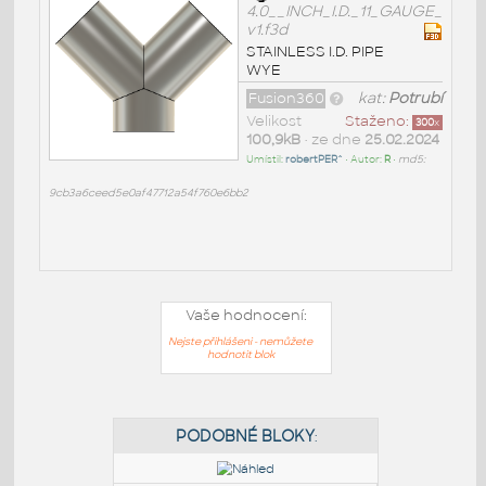
4.0__INCH_I.D._11_GAUGE_
v1.f3d
STAINLESS I.D. PIPE
WYE
Fusion360
kat:
Potrubí
Velikost
Staženo:
300
x
100,9kB
• ze dne
25.02.2024
Umístil:
robertPER^
• Autor:
R
•
md5:
9cb3a6ceed5e0af47712a54f760e6bb2
Vaše hodnocení:
Nejste přihlášeni - nemůžete
hodnotit blok