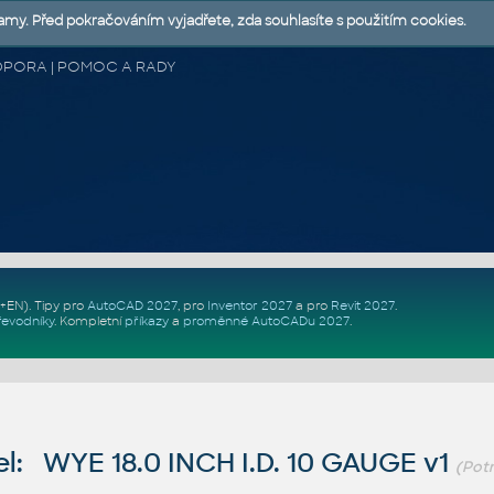
lamy. Před pokračováním vyjadřete, zda souhlasíte s použitím cookies.
 PODPORA | POMOC A RADY
Z+EN)
. Tipy pro
AutoCAD 2027
, pro
Inventor 2027
a pro
Revit 2027
.
řevodníky
.
Kompletní
příkazy
a
proměnné AutoCADu 2027
.
l: WYE 18.0 INCH I.D. 10 GAUGE v1
(Potr