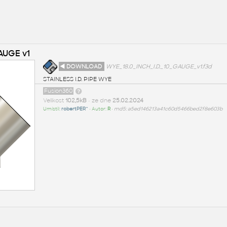
GAUGE v1
◄ DOWNLOAD
WYE_18.0_INCH_I.D._10_GAUGE_v1.f3d
STAINLESS I.D. PIPE WYE
Fusion360
Velikost
102,5kB
• ze dne
25.02.2024
Umístil:
robertPER^
• Autor:
R
•
md5: a5ed146213a41c60d5466bed2f8e603b