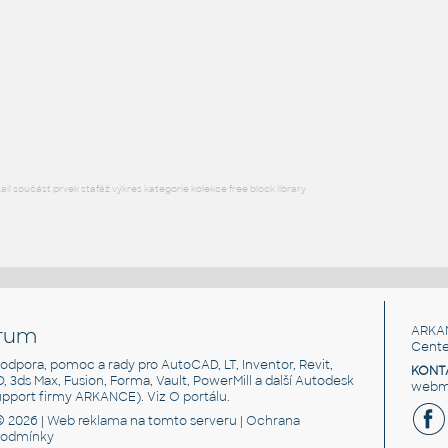
STAINLESS I.D. PIPE WYE
F3D
Potrubí
WYE 2.5 INCH I.D. 14 GAUGE v1
:
STAINLESS I.D. PIPE WYE
F3D
Potrubí
l součást prvek stafáž výkres kategorie kolekce free block library
rum
ARKA
Cente
, podpora, pomoc a rady pro AutoCAD, LT, Inventor, Revit,
KONT
3D, 3ds Max, Fusion, Forma, Vault, PowerMill a další Autodesk
webma
support firmy ARKANCE). Viz
O portálu
.
© 2026 |
Web reklama
na tomto serveru |
Ochrana
podmínky