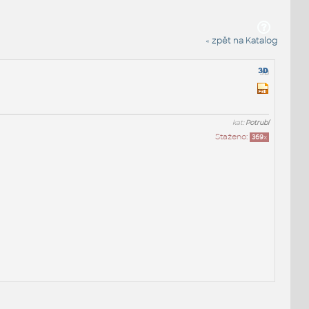
« zpět na Katalog
kat:
Potrubí
Staženo:
369
x