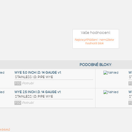
Vaše hodnocení:
Nejste přihlášeni - nemůžete
hodnotit blok
PODOB
ře bloků
WYE 5.0 INCH I.D. 14 GAUGE v1
: