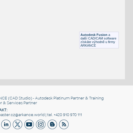
STAINLESS I.D. PIPE WYE
F3D
Potrubí
WYE 2.0 INCH I.D. 14 GAUGE v1
:
STAINLESS I.D. PIPE WYE
Autodesk Fusion
a
F3D
Potrubí
další CAD/CAM software
získáte výhodně u firmy
ARKANCE
NCE
(CAD Studio) - Autodesk Platinum Partner & Training
r & Services Partner
AKT:
ster.cz@arkance.world | tel. +420 910 970 111