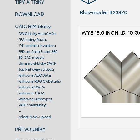
TIPY A TRIKY
Blok-model #23320
DOWNLOAD
CAD/BIM bloky
WYE 18.0 INCH I.D. 10 
DWG bloky AutoCADu
RFA rodiny Revitu
IPT součásti Inventoru
F3D součásti Fusion360
3D CAD modely
dynamické bloky DWG
top knihovny výrobců
knihovna AEC Data
knihovna RUG-CADstudio
knihovna WATG
knihovna TDCZ
knihovna BIMproject
PARTcommunity
--
přidat blok - upload
PŘEVODNÍKY