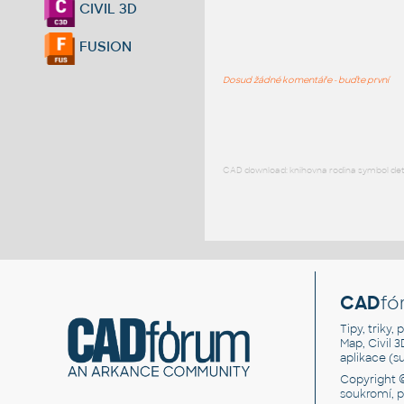
CIVIL 3D
FUSION
Dosud žádné komentáře - buďte první
CAD download: knihovna rodina symbol detai
CAD
fó
Tipy, triky
Map, Civil 
aplikace (
Copyright 
soukromí, 