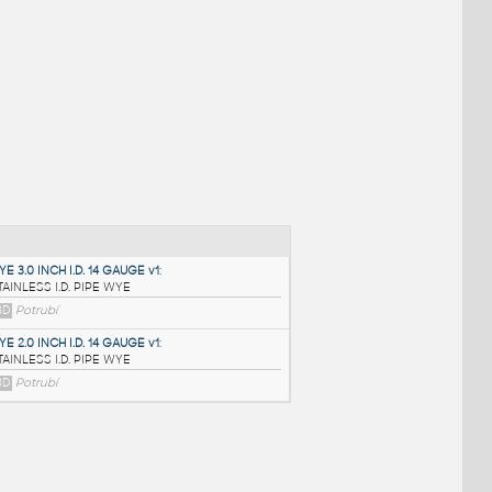
NÉ BLOKY
:
WYE 3.0 INCH I.D. 14 GAUGE v1
: