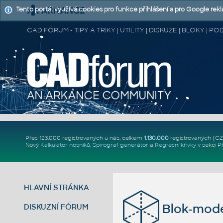
Tento portál využívá cookies pro funkce přihlášení a pro Google rek
CAD FÓRUM - TIPY A TRIKY | UTILITY | DISKUZE | BLOKY |
Přes 123.000 registrovaných u nás, celkem
1.130.000
registrovaných (C
Nový
Kalkulátor nosníků
,
Spirograf generátor
a
Regresní křivky
v sekci
P
HLAVNÍ STRÁNKA
Blok-mode
DISKUZNÍ FÓRUM