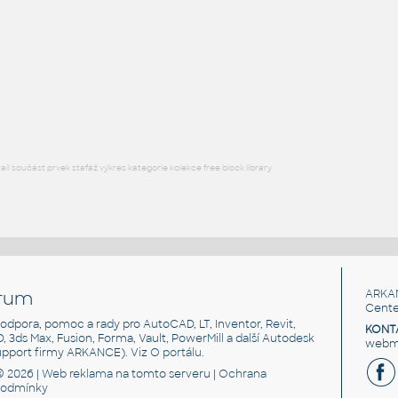
STAINLESS I.D. PIPE WYE
F3D
Potrubí
WYE 2.5 INCH I.D. 14 GAUGE v1
:
STAINLESS I.D. PIPE WYE
F3D
Potrubí
l součást prvek stafáž výkres kategorie kolekce free block library
rum
ARKA
Cente
, podpora, pomoc a rady pro AutoCAD, LT, Inventor, Revit,
KONT
3D, 3ds Max, Fusion, Forma, Vault, PowerMill a další Autodesk
webma
support firmy ARKANCE). Viz
O portálu
.
© 2026 |
Web reklama
na tomto serveru |
Ochrana
podmínky