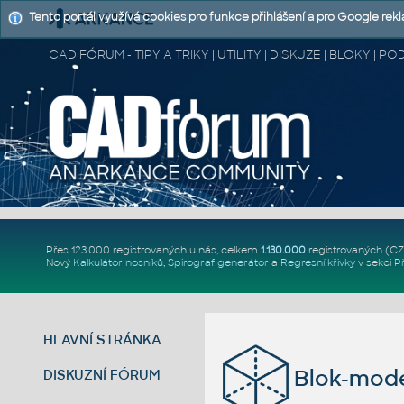
Tento portál využívá cookies pro funkce přihlášení a pro Google rek
CAD FÓRUM - TIPY A TRIKY | UTILITY | DISKUZE | BLOKY |
Přes 123.000 registrovaných u nás, celkem
1.130.000
registrovaných (C
Nový
Kalkulátor nosníků
,
Spirograf generátor
a
Regresní křivky
v sekci
P
HLAVNÍ STRÁNKA
Blok-model
DISKUZNÍ FÓRUM