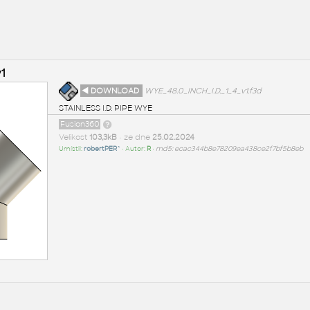
v1
◄ DOWNLOAD
WYE_48.0_INCH_I.D._1_4_v1.f3d
STAINLESS I.D. PIPE WYE
Fusion360
Velikost
103,3kB
• ze dne
25.02.2024
Umístil:
robertPER^
• Autor:
R
•
md5: ecac344b8e78209ea438ce2f7bf5b8eb