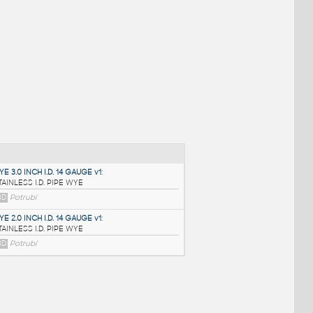
NÉ BLOKY
:
WYE 3.0 INCH I.D. 14 GAUGE v1
: