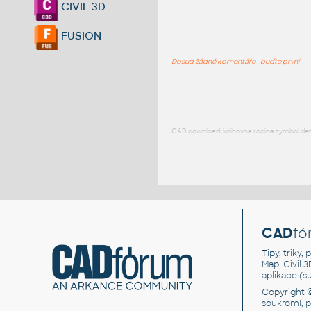
CIVIL 3D
FUSION
Dosud žádné komentáře - buďte první
CAD download: knihovna rodina symbol detai
CAD
fó
Tipy, triky
Map, Civil 
aplikace (
Copyright 
soukromí, 