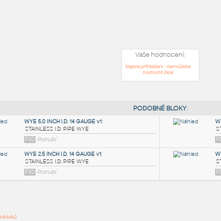
Vaše hodnocení:
Nejste přihlášeni - nemůžete
hodnotit blok
PODOB
ře bloků
WYE 5.0 INCH I.D. 14 GAUGE v1
: