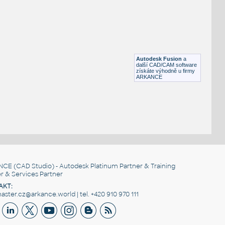
STAINLESS I.D. PIPE WYE
F3D
Potrubí
WYE 2.0 INCH I.D. 14 GAUGE v1
:
STAINLESS I.D. PIPE WYE
Autodesk Fusion
a
F3D
Potrubí
další CAD/CAM software
získáte výhodně u firmy
ARKANCE
NCE
(CAD Studio) - Autodesk Platinum Partner & Training
r & Services Partner
AKT:
ster.cz@arkance.world | tel. +420 910 970 111