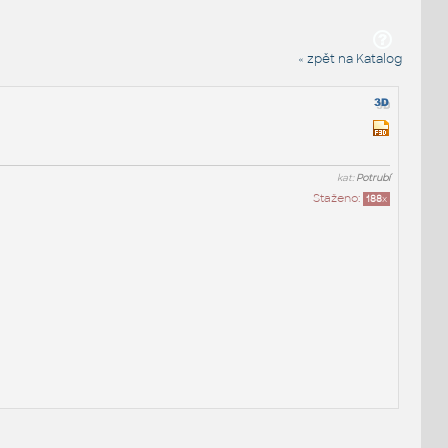
« zpět na Katalog
kat:
Potrubí
Staženo:
188
x