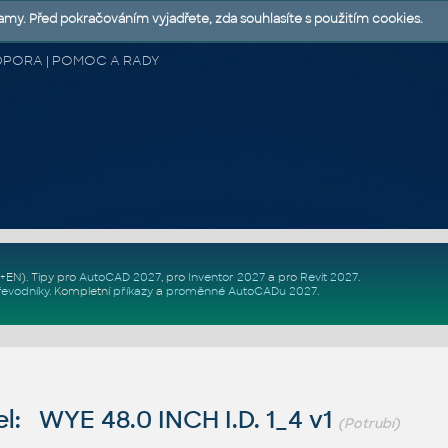
lamy. Před pokračováním vyjadřete, zda souhlasíte s použitím cookies.
 PODPORA | POMOC A RADY
Z+EN)
. Tipy pro
AutoCAD 2027
, pro
Inventor 2027
a pro
Revit 2027
.
řevodníky
.
Kompletní
příkazy
a
proměnné AutoCADu 2027
.
: WYE 48.0 INCH I.D. 1_4 v1
(Potrubí)