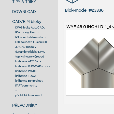
TIPY A TRIKY
Blok-model #23336
DOWNLOAD
CAD/BIM bloky
WYE 48.0 INCH I.D. 1_4 
DWG bloky AutoCADu
RFA rodiny Revitu
IPT součásti Inventoru
F3D součásti Fusion360
3D CAD modely
dynamické bloky DWG
top knihovny výrobců
knihovna AEC Data
knihovna RUG-CADstudio
knihovna WATG
knihovna TDCZ
knihovna BIMproject
PARTcommunity
--
přidat blok - upload
PŘEVODNÍKY