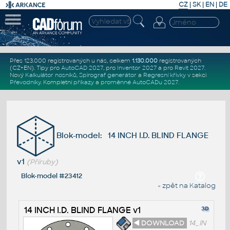
CZ
|
SK
|
EN
|
DE
Přes 123.000 registrovaných u nás, celkem
1.130.000
registrovaných
(CZ+EN)
. Tipy pro
AutoCAD 2027
, pro
Inventor 2027
a pro
Revit 2027
.
Nový
Kalkulátor nosníků
,
Spirograf generátor
a
Regresní křivky
v sekci
Převodníky
.
Kompletní
příkazy
a
proměnné AutoCADu 2027
.
Blok-model: 14 INCH I.D. BLIND FLANGE
v1
(Příruby)
Blok-model #23412
« zpět na Katalog
14 INCH I.D. BLIND FLANGE v1
◄ DOWNLOAD
14_IN