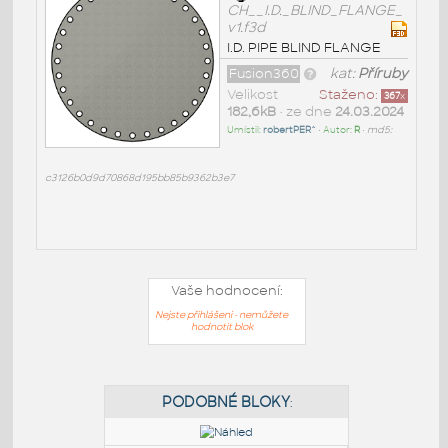
CH__I.D._BLIND_FLANGE_
v1.f3d
I.D. PIPE BLIND FLANGE
Fusion360
kat:
Příruby
Velikost
Staženo:
367
x
182,6kB
• ze dne
24.03.2024
Umístil:
robertPER^
• Autor:
R
•
md5:
c3126b0d9d70868d195bb85b9362b3e7
Vaše hodnocení:
Nejste přihlášeni - nemůžete
hodnotit blok