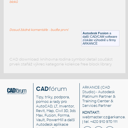
F3D
Příruby
bloků
4 INCH I.D. BLIND FLANGE v1
:
I.D. PIPE BLIND FLANGE
Dosud žádné komentáře - buďte první
Autodesk Fusion
a
F3D
Příruby
další CAD/CAM software
získáte výhodně u firmy
ARKANCE
CAD download: knihovna rodina symbol detail součást
prvek stafáž výkres kategorie kolekce free block library
CAD
fórum
ARKANCE
(CAD
Studio) - Autodesk
Platinum Partner &
Tipy, triky, podpora,
Training Center &
pomoc a rady pro
Services Partner
AutoCAD, LT, Inventor,
Revit, Map, Civil 3D, 3ds
KONTAKT:
Max, Fusion, Forma,
webmaster.cz@arkance.w
Vault, PowerMill a další
| tel. +420 910 970 111
Autodesk aplikace