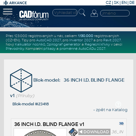
CZ
|
SK
|
EN
|
DE
Přes 123.000 registrovaných u nás, celkem
1.130.000
registrovaných
(CZ+EN)
. Tipy pro
AutoCAD 2027
, pro
Inventor 2027
a pro
Revit 2027
.
Nový
Kalkulátor nosníků
,
Spirograf generátor
a
Regresní křivky
v sekci
Převodníky
.
Kompletní
příkazy
a
proměnné AutoCADu 2027
.
Blok-model: 36 INCH I.D. BLIND FLANGE
v1
(Příruby)
Blok-model #23418
« zpět na Katalog
36 INCH I.D. BLIND FLANGE v1
◄ DOWNLOAD
36_IN