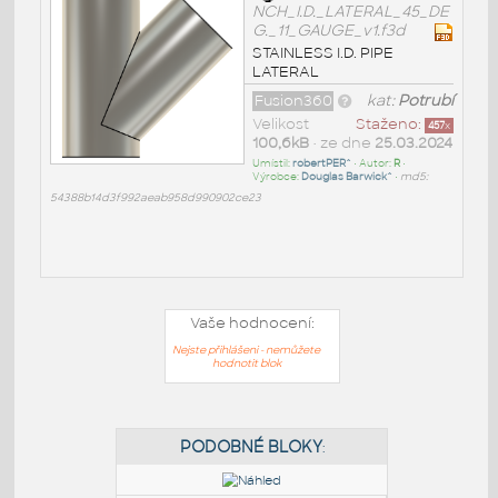
NCH_I.D._LATERAL_45_DE
G._11_GAUGE_v1.f3d
STAINLESS I.D. PIPE
LATERAL
Fusion360
kat:
Potrubí
Velikost
Staženo:
457
x
100,6kB
• ze dne
25.03.2024
Umístil:
robertPER^
• Autor:
R
•
Výrobce:
Douglas Barwick^
•
md5:
54388b14d3f992aeab958d990902ce23
Vaše hodnocení:
Nejste přihlášeni - nemůžete
hodnotit blok