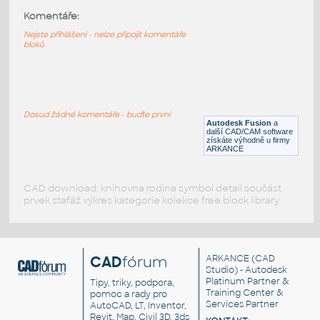
v1
:
Komentáře:
STAINLESS I.D. PIPE LATERAL
Nejste přihlášeni - nelze připojit komentáře
F3D
Potrubí
bloků
4.0 INCH I.D. LATERAL 45 DEG. 14 GAUGE
v1
:
STAINLESS I.D. PIPE LATERAL
Dosud žádné komentáře - buďte první
Autodesk Fusion
a
F3D
Potrubí
další CAD/CAM software
získáte výhodně u firmy
ARKANCE
CAD download: knihovna rodina symbol detail součást
prvek stafáž výkres kategorie kolekce free block library
CAD
fórum
ARKANCE
(CAD
Studio) - Autodesk
Platinum Partner &
Tipy, triky, podpora,
Training Center &
pomoc a rady pro
Services Partner
AutoCAD, LT, Inventor,
Revit, Map, Civil 3D, 3ds