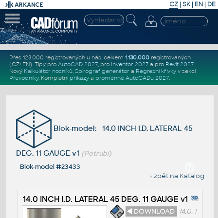
CZ
|
SK
|
EN
|
DE
Přes 123.000 registrovaných u nás, celkem
1.130.000
registrovaných
(CZ+EN)
. Tipy pro
AutoCAD 2027
, pro
Inventor 2027
a pro
Revit 2027
.
Nový
Kalkulátor nosníků
,
Spirograf generátor
a
Regresní křivky
v sekci
Převodníky
.
Kompletní
příkazy
a
proměnné AutoCADu 2027
.
Blok-model: 14.0 INCH I.D. LATERAL 45
DEG. 11 GAUGE v1
(Potrubí)
Blok-model #23433
« zpět na Katalog
14.0 INCH I.D. LATERAL 45 DEG. 11 GAUGE v1
◄ DOWNLOAD
14.0_I