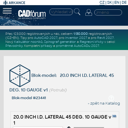
CZ
|
SK
|
EN
|
DE
Přes 123.000 registrovaných u nás, celkem
1.130.000
registrovaných
(CZ+EN)
. Tipy pro
AutoCAD 2027
, pro
Inventor 2027
a pro
Revit 2027
.
Nový
Kalkulátor nosníků
,
Spirograf generátor
a
Regresní křivky
v sekci
Převodníky
.
Kompletní
příkazy
a
proměnné AutoCADu 2027
.
Blok-model: 20.0 INCH I.D. LATERAL 45
DEG. 10 GAUGE v1
(Potrubí)
Blok-model #23441
« zpět na Katalog
20.0 INCH I.D. LATERAL 45 DEG. 10 GAUGE v
1