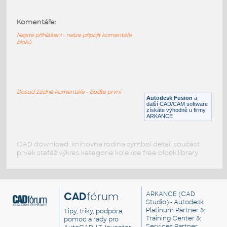
5.0 INCH I.D. LATERAL 45 DEG. 14 GAUGE
v1
:
Komentáře:
STAINLESS I.D. PIPE LATERAL
Nejste přihlášeni - nelze připojit komentáře
F3D
Potrubí
bloků
4.0 INCH I.D. LATERAL 45 DEG. 14 GAUGE
v1
:
Dosud žádné komentáře - buďte první
STAINLESS I.D. PIPE LATERAL
Autodesk Fusion
a
další CAD/CAM software
F3D
Potrubí
získáte výhodně u firmy
ARKANCE
CAD download: knihovna rodina symbol detail součást
prvek stafáž výkres kategorie kolekce free block library
CAD
fórum
ARKANCE
(CAD
Studio) - Autodesk
Platinum Partner &
Tipy, triky, podpora,
Training Center &
pomoc a rady pro
Services Partner