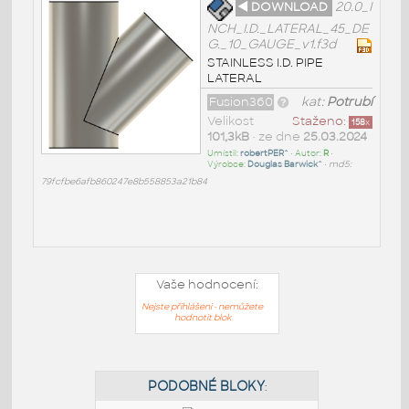
◄ DOWNLOAD
20.0_I
NCH_I.D._LATERAL_45_DE
G._10_GAUGE_v1.f3d
STAINLESS I.D. PIPE
LATERAL
Fusion360
kat:
Potrubí
Velikost
Staženo:
158
x
101,3kB
• ze dne
25.03.2024
Umístil:
robertPER^
• Autor:
R
•
Výrobce:
Douglas Barwick^
•
md5:
79fcfbe6afb860247e8b558853a21b84
Vaše hodnocení:
Nejste přihlášeni - nemůžete
hodnotit blok