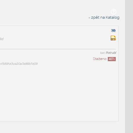
« zpět na Katalog
3d
kat:
Potrubí
Staženo:
407
x
cf569fd3ca20a7a86b7d09