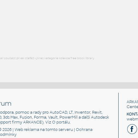
STAINLESS I.D. PIPE LATERAL
F3D
Potrubí
5.0 INCH I.D. LATERAL 45 DEG. 14 GAUGE v1
:
STAINLESS I.D. PIPE LATERAL
F3D
Potrubí
l součást prvek stafáž výkres kategorie kolekce free block library
rum
ARKA
Cente
, podpora, pomoc a rady pro AutoCAD, LT, Inventor, Revit,
KONT
3D, 3ds Max, Fusion, Forma, Vault, PowerMill a další Autodesk
webma
support firmy ARKANCE). Viz
O portálu
.
© 2026 |
Web reklama
na tomto serveru |
Ochrana
podmínky