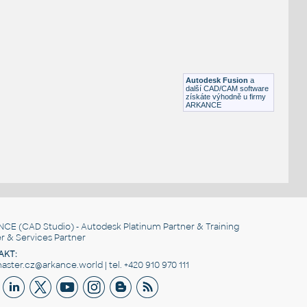
STAINLESS I.D. PIPE LATERAL
F3D
Potrubí
4.0 INCH I.D. LATERAL 45 DEG. 14 GAUGE v1
:
STAINLESS I.D. PIPE LATERAL
Autodesk Fusion
a
F3D
Potrubí
další CAD/CAM software
získáte výhodně u firmy
ARKANCE
NCE
(CAD Studio) - Autodesk Platinum Partner & Training
r & Services Partner
AKT:
ster.cz@arkance.world | tel. +420 910 970 111