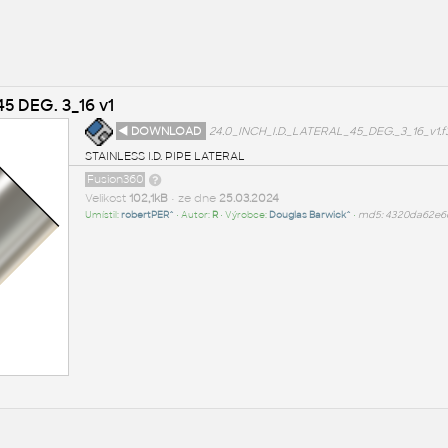
45 DEG. 3_16 v1
◄ DOWNLOAD
24.0_INCH_I.D._LATERAL_45_DEG._3_16_v1.f
STAINLESS I.D. PIPE LATERAL
Fusion360
Velikost
102,1kB
• ze dne
25.03.2024
Umístil:
robertPER^
• Autor:
R
• Výrobce:
Douglas Barwick^
•
md5: 4320da62e6