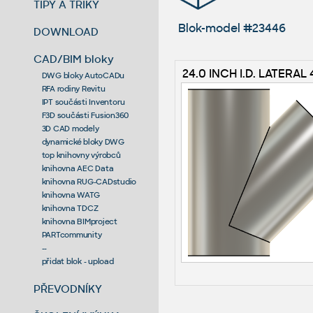
TIPY A TRIKY
Blok-model #23446
DOWNLOAD
CAD/BIM bloky
24.0 INCH I.D. LATERAL 
DWG bloky AutoCADu
RFA rodiny Revitu
IPT součásti Inventoru
F3D součásti Fusion360
3D CAD modely
dynamické bloky DWG
top knihovny výrobců
knihovna AEC Data
knihovna RUG-CADstudio
knihovna WATG
knihovna TDCZ
knihovna BIMproject
PARTcommunity
--
přidat blok - upload
PŘEVODNÍKY