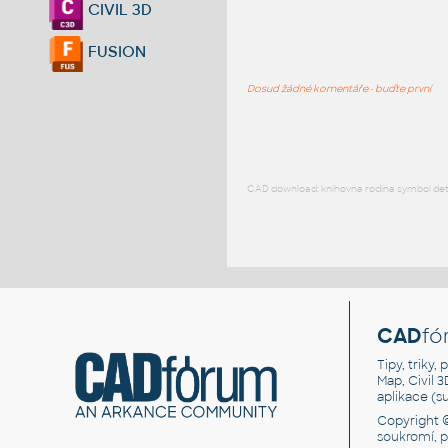
CIVIL 3D
FUSION
Dosud žádné komentáře - buďte první
CAD download: knihovna rodina symbol detai
CAD
fó
Tipy, triky
Map, Civil 
aplikace (
Copyright 
soukromí, 