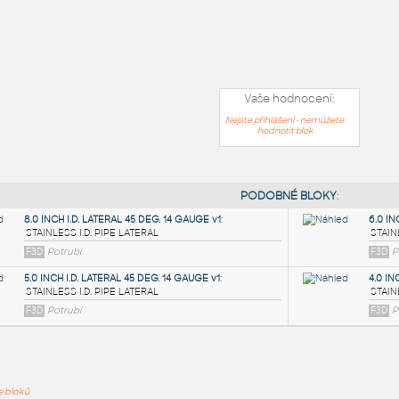
Vaše hodnocení:
Nejste přihlášeni - nemůžete
hodnotit blok
PODOB
ře bloků
8.0 INCH I.D. LATERAL 45 DEG. 14 GAUGE v1
: