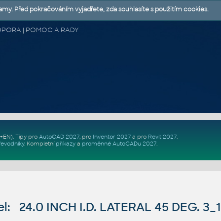
lamy. Před pokračováním vyjadřete, zda souhlasíte s použitím cookies.
 PODPORA | POMOC A RADY
Z+EN)
. Tipy pro
AutoCAD 2027
, pro
Inventor 2027
a pro
Revit 2027
.
řevodníky
.
Kompletní
příkazy
a
proměnné AutoCADu 2027
.
: 24.0 INCH I.D. LATERAL 45 DEG. 3_1