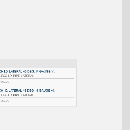
NÉ BLOKY
:
6.0 INCH I.D. LATERAL 45 DEG. 14 GAUGE v1
: