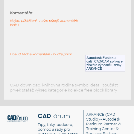
1.5X1.5X.25 BUTTWELD ANGLE COLLAR
FOR 20 INCH I.D.
:
Komentáře:
STAINLESS BUTTWELD ANGLE COLLAR
Nejste přihlášeni - nelze připojit komentáře
F3D
Potrubí
bloků
1.5X1.5X.25 BUTTWELD ANGLE COLLAR
FOR 18 INCH I.D.
:
Dosud žádné komentáře - buďte první
STAINLESS BUTTWELD ANGLE COLLAR
Autodesk Fusion
a
další CAD/CAM software
F3D
Potrubí
získáte výhodně u firmy
ARKANCE
CAD download: knihovna rodina symbol detail součást
prvek stafáž výkres kategorie kolekce free block library
CAD
fórum
ARKANCE
(CAD
Studio) - Autodesk
Platinum Partner &
Tipy, triky, podpora,
Training Center &
pomoc a rady pro
Services Partner