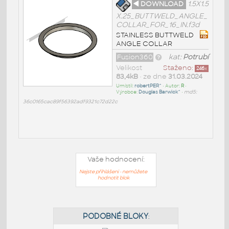
◄ DOWNLOAD
1.5X1.5
X.25_BUTTWELD_ANGLE_
COLLAR_FOR_16_IN.f3d
STAINLESS BUTTWELD
ANGLE COLLAR
Fusion360
kat:
Potrubí
Velikost
Staženo:
246
x
83,4kB
• ze dne
31.03.2024
Umístil:
robertPER^
• Autor:
R
•
Výrobce:
Douglas Barwick^
•
md5:
36c0165cac89f56392adf9321c72d22c
Vaše hodnocení:
Nejste přihlášeni - nemůžete
hodnotit blok