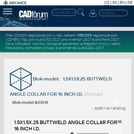
CZ
|
SK
|
EN
|
DE
Přes 123.000 registrovaných u nás, celkem
1.130.000
registrovaných
(CZ+EN)
. Tipy pro
AutoCAD 2027
, pro
Inventor 2027
a pro
Revit 2027
.
Nový
Kalkulátor nosníků
,
Spirograf generátor
a
Regresní křivky
v sekci
Převodníky
.
Kompletní
příkazy
a
proměnné AutoCADu 2027
.
Blok-model: 1.5X1.5X.25 BUTTWELD
ANGLE COLLAR FOR 16 INCH I.D.
(Potrubí)
Blok-model #23541
« zpět na Katalog
1.5X1.5X.25 BUTTWELD ANGLE COLLAR FOR
16 INCH I.D.