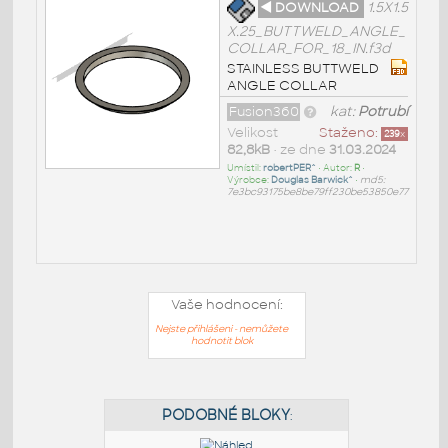
◄ DOWNLOAD
1.5X1.5
X.25_BUTTWELD_ANGLE_
COLLAR_FOR_18_IN.f3d
STAINLESS BUTTWELD
ANGLE COLLAR
Fusion360
kat:
Potrubí
Velikost
Staženo:
239
x
82,8kB
• ze dne
31.03.2024
Umístil:
robertPER^
• Autor:
R
•
Výrobce:
Douglas Barwick^
•
md5:
7e3bc93175be8be79ff230be53850e77
Vaše hodnocení:
Nejste přihlášeni - nemůžete
hodnotit blok