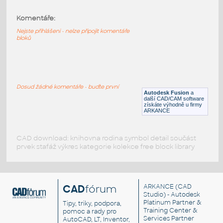
1.5X1.5X.25 BUTTWELD ANGLE COLLAR
FOR 20 INCH I.D.
:
Komentáře:
STAINLESS BUTTWELD ANGLE COLLAR
Nejste přihlášeni - nelze připojit komentáře
F3D
Potrubí
bloků
1.5X1.5X.25 BUTTWELD ANGLE COLLAR
FOR 16 INCH I.D.
:
STAINLESS BUTTWELD ANGLE COLLAR
Dosud žádné komentáře - buďte první
Autodesk Fusion
a
další CAD/CAM software
F3D
Potrubí
získáte výhodně u firmy
ARKANCE
CAD download: knihovna rodina symbol detail součást
prvek stafáž výkres kategorie kolekce free block library
CAD
fórum
ARKANCE
(CAD
Studio) - Autodesk
Platinum Partner &
Tipy, triky, podpora,
Training Center &
pomoc a rady pro
Services Partner
AutoCAD, LT, Inventor,