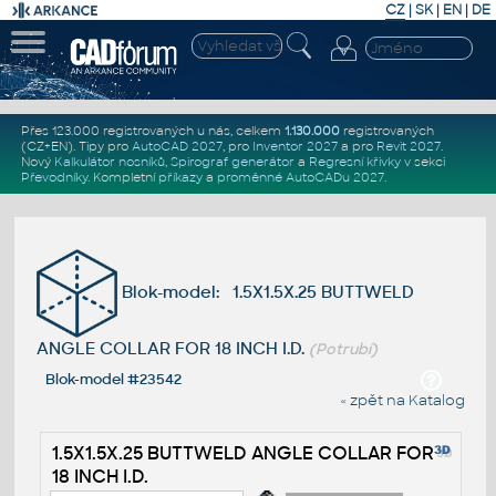
CZ
|
SK
|
EN
|
DE
Přes 123.000 registrovaných u nás, celkem
1.130.000
registrovaných
(CZ+EN)
. Tipy pro
AutoCAD 2027
, pro
Inventor 2027
a pro
Revit 2027
.
Nový
Kalkulátor nosníků
,
Spirograf generátor
a
Regresní křivky
v sekci
Převodníky
.
Kompletní
příkazy
a
proměnné AutoCADu 2027
.
Blok-model: 1.5X1.5X.25 BUTTWELD
ANGLE COLLAR FOR 18 INCH I.D.
(Potrubí)
Blok-model #23542
« zpět na Katalog
1.5X1.5X.25 BUTTWELD ANGLE COLLAR FOR
18 INCH I.D.