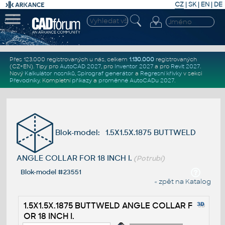
CZ
|
SK
|
EN
|
DE
Přes 123.000 registrovaných u nás, celkem
1.130.000
registrovaných
(CZ+EN)
. Tipy pro
AutoCAD 2027
, pro
Inventor 2027
a pro
Revit 2027
.
Nový
Kalkulátor nosníků
,
Spirograf generátor
a
Regresní křivky
v sekci
Převodníky
.
Kompletní
příkazy
a
proměnné AutoCADu 2027
.
Blok-model: 1.5X1.5X.1875 BUTTWELD
ANGLE COLLAR FOR 18 INCH I.
(Potrubí)
Blok-model #23551
« zpět na Katalog
1.5X1.5X.1875 BUTTWELD ANGLE COLLAR F
OR 18 INCH I.