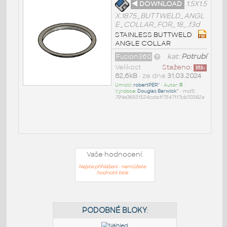
◄ DOWNLOAD
1.5X1.5
X.1875_BUTTWELD_ANGL
E_COLLAR_FOR_18_.f3d
STAINLESS BUTTWELD
ANGLE COLLAR
Fusion360
kat:
Potrubí
Velikost
Staženo:
353
x
82,6kB
• ze dne
31.03.2024
Umístil:
robertPER^
• Autor:
R
•
Výrobce:
Douglas Barwick^
•
md5:
791e06931524cda1f7547117cb70382a
Vaše hodnocení:
Nejste přihlášeni - nemůžete
hodnotit blok