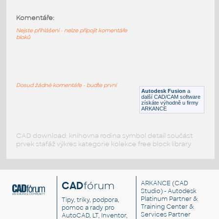
1.5X1.5X.25 BUTTWELD ANGLE COLLAR
FOR 20 INCH I.D.
:
Komentáře:
STAINLESS BUTTWELD ANGLE COLLAR
Nejste přihlášeni - nelze připojit komentáře
F3D
Potrubí
bloků
1.5X1.5X.25 BUTTWELD ANGLE COLLAR
FOR 18 INCH I.D.
:
STAINLESS BUTTWELD ANGLE COLLAR
Dosud žádné komentáře - buďte první
Autodesk Fusion
a
další CAD/CAM software
F3D
Potrubí
získáte výhodně u firmy
ARKANCE
CAD download: knihovna rodina symbol detail součást
prvek stafáž výkres kategorie kolekce free block library
CAD
fórum
ARKANCE
(CAD
Studio) - Autodesk
Platinum Partner &
Tipy, triky, podpora,
Training Center &
pomoc a rady pro
Services Partner
AutoCAD, LT, Inventor,