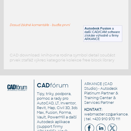
SQ. HSS 1X1X.150
:
SQUARE HSS
Dosud žádné komentáře - buďte první
F3D
Ocel
Autodesk Fusion
a
další CAD/CAM software
získáte výhodně u firmy
ARKANCE
CAD download: knihovna rodina symbol detail součást
prvek stafáž výkres kategorie kolekce free block library
CAD
fórum
ARKANCE
(CAD
Studio) - Autodesk
Platinum Partner &
Tipy, triky, podpora,
Training Center &
pomoc a rady pro
Services Partner
AutoCAD, LT, Inventor,
Revit, Map, Civil 3D, 3ds
KONTAKT:
Max, Fusion, Forma,
webmaster.cz@arkance.w
Vault, PowerMill a další
| tel. +420 910 970 111
Autodesk aplikace
(support firmy