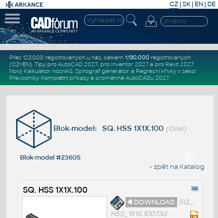
CZ
|
SK
|
EN
|
DE
Přes 123.000 registrovaných u nás, celkem
1.130.000
registrovaných
(CZ+EN)
. Tipy pro
AutoCAD 2027
, pro
Inventor 2027
a pro
Revit 2027
.
Nový
Kalkulátor nosníků
,
Spirograf generátor
a
Regresní křivky
v sekci
Převodníky
.
Kompletní
příkazy
a
proměnné AutoCADu 2027
.
Blok-model: SQ. HSS 1X1X.100
(Ocel)
Blok-model #23605
« zpět na Katalog
SQ. HSS 1X1X.100
◄ DOWNLOAD
SQ._
HSS_1X1X.100.f3d