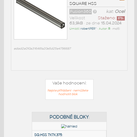
SQUARE HSS
Fusion360
kat:
Ocel
Velikost
Staženo:
373
x
63,9kB
• ze dne
15.04.2024
Umístil:
robertPER^
• Autor:
R
•
md5:
edad2a010a316461a20e5d25e4796687
Vaše hodnocení:
Nejste přihlášeni - nemůžete
hodnotit blok