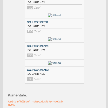
PODOBNÉ BLOKY
:
SQ.HSS 7X7X.375
:
SQUARE HSS
F3D
Ocel
SQ. HSS 1X1X.110
:
SQUARE HSS
F3D
Ocel
SQ. HSS 1X1X.125
:
Komentáře:
SQUARE HSS
Nejste přihlášeni - nelze připojit komentáře
F3D
Ocel
bloků