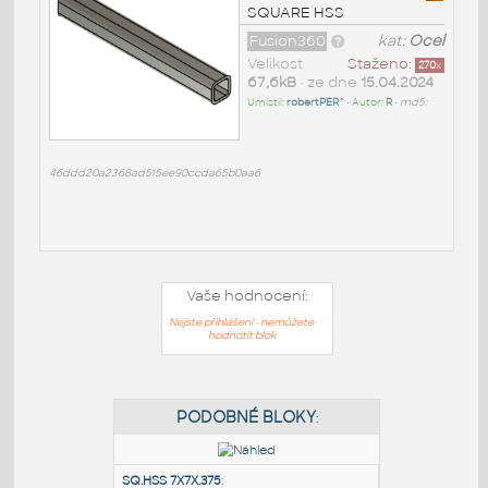
SQUARE HSS
Fusion360
kat:
Ocel
Velikost
Staženo:
270
x
67,6kB
• ze dne
15.04.2024
Umístil:
robertPER^
• Autor:
R
•
md5:
46ddd20a2368ad515ee90ccda65b0aa6
Vaše hodnocení:
Nejste přihlášeni - nemůžete
hodnotit blok