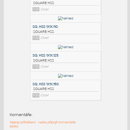
PODOBNÉ BLOKY
:
SQ.HSS 7X7X.375
:
SQUARE HSS
F3D
Ocel
SQ. HSS 1X1X.110
:
SQUARE HSS
F3D
Ocel
SQ. HSS 1X1X.125
:
Komentáře:
SQUARE HSS
Nejste přihlášeni - nelze připojit komentáře
F3D
Ocel
bloků