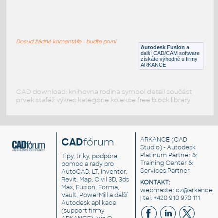
SQ. HSS 1X1X.150
:
SQUARE HSS
Dosud žádné komentáře - buďte první
F3D
Ocel
Autodesk Fusion
a
další CAD/CAM software
získáte výhodně u firmy
ARKANCE
CAD download: knihovna rodina symbol detail součást
prvek stafáž výkres kategorie kolekce free block library
CAD
fórum
ARKANCE
(CAD
Studio) - Autodesk
Platinum Partner &
Tipy, triky, podpora,
Training Center &
pomoc a rady pro
Services Partner
AutoCAD, LT, Inventor,
Revit, Map, Civil 3D, 3ds
KONTAKT:
Max, Fusion, Forma,
webmaster.cz@arkance.w
Vault, PowerMill a další
| tel. +420 910 970 111
Autodesk aplikace
(support firmy