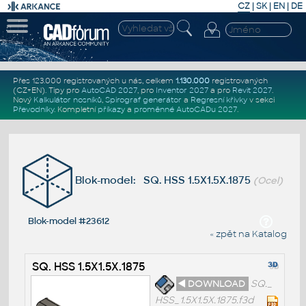
CZ
|
SK
|
EN
|
DE
Přes 123.000 registrovaných u nás, celkem
1.130.000
registrovaných
(CZ+EN)
. Tipy pro
AutoCAD 2027
, pro
Inventor 2027
a pro
Revit 2027
.
Nový
Kalkulátor nosníků
,
Spirograf generátor
a
Regresní křivky
v sekci
Převodníky
.
Kompletní
příkazy
a
proměnné AutoCADu 2027
.
Blok-model: SQ. HSS 1.5X1.5X.1875
(Ocel)
Blok-model #23612
« zpět na Katalog
SQ. HSS 1.5X1.5X.1875
◄ DOWNLOAD
SQ._
HSS_1.5X1.5X.1875.f3d