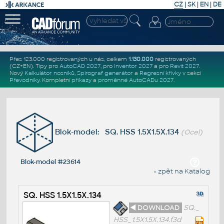
CZ
|
SK
|
EN
|
DE
Přes 123.000 registrovaných u nás, celkem
1.130.000
registrovaných
(CZ+EN)
. Tipy pro
AutoCAD 2027
, pro
Inventor 2027
a pro
Revit 2027
.
Nový
Kalkulátor nosníků
,
Spirograf generátor
a
Regresní křivky
v sekci
Převodníky
.
Kompletní
příkazy
a
proměnné AutoCADu 2027
.
Blok-model: SQ. HSS 1.5X1.5X.134
(Ocel)
Blok-model #23614
« zpět na Katalog
SQ. HSS 1.5X1.5X.134
◄ DOWNLOAD
SQ._
HSS_1.5X1.5X.134.f3d