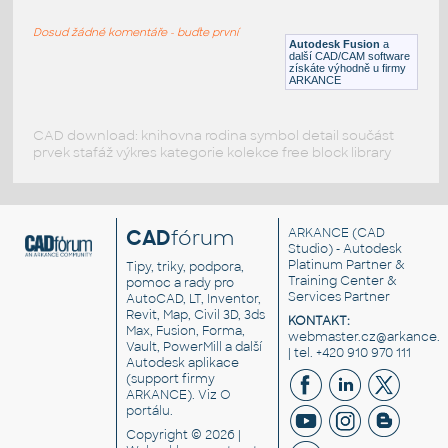
SQUARE HSS
Dosud žádné komentáře - buďte první
F3D
Ocel
Autodesk Fusion
a
další CAD/CAM software
získáte výhodně u firmy
ARKANCE
CAD download: knihovna rodina symbol detail součást
prvek stafáž výkres kategorie kolekce free block library
CAD
fórum
ARKANCE
(CAD
Studio) - Autodesk
Platinum Partner &
Tipy, triky, podpora,
Training Center &
pomoc a rady pro
Services Partner
AutoCAD, LT, Inventor,
Revit, Map, Civil 3D, 3ds
KONTAKT:
Max, Fusion, Forma,
webmaster.cz@arkance.w
Vault, PowerMill a další
| tel. +420 910 970 111
Autodesk aplikace
(support firmy
ARKANCE). Viz
O
portálu
.
Copyright © 2026 |