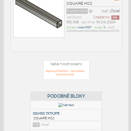
SQUARE HSS
Fusion360
kat:
Ocel
Velikost
Staženo:
348
x
66,1kB
• ze dne
15.04.2024
Umístil:
robertPER^
• Autor:
R
•
md5:
22641bce4b14305861e703ae15c97076
Vaše hodnocení:
Nejste přihlášeni - nemůžete
hodnotit blok