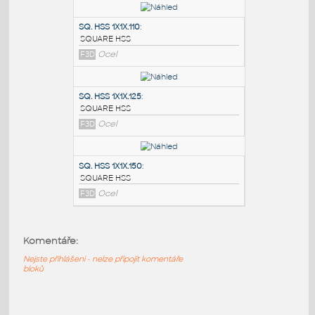
PODOBNÉ BLOKY
:
SQ.HSS 7X7X.375
:
SQUARE HSS
F3D
Ocel
SQ. HSS 1X1X.110
:
SQUARE HSS
F3D
Ocel
SQ. HSS 1X1X.125
:
SQUARE HSS
Komentáře:
F3D
Ocel
Nejste přihlášeni - nelze připojit komentáře
bloků
SQ. HSS 1X1X.150
: