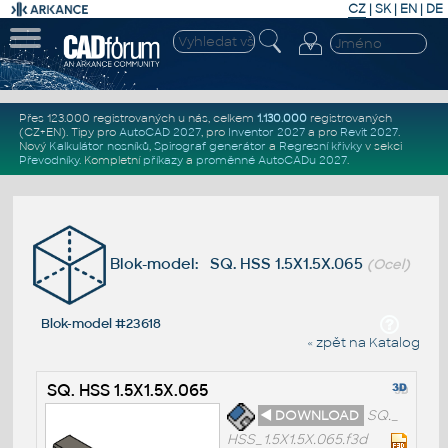
CZ
|
SK
|
EN
|
DE
Přes 123.000 registrovaných u nás, celkem
1.130.000
registrovaných
(CZ+EN)
. Tipy pro
AutoCAD 2027
, pro
Inventor 2027
a pro
Revit 2027
.
Nový
Kalkulátor nosníků
,
Spirograf generátor
a
Regresní křivky
v sekci
Převodníky
.
Kompletní
příkazy
a
proměnné AutoCADu 2027
.
Blok-model: SQ. HSS 1.5X1.5X.065
(Ocel)
Blok-model #23618
« zpět na Katalog
SQ. HSS 1.5X1.5X.065
◄ DOWNLOAD
SQ._
HSS_1.5X1.5X.065.f3d