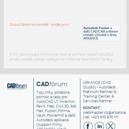
SQ. HSS 1X1X.150
:
SQUARE HSS
Dosud žádné komentáře - buďte první
F3D
Ocel
Autodesk Fusion
a
další CAD/CAM software
získáte výhodně u firmy
ARKANCE
CAD download: knihovna rodina symbol detail součást
prvek stafáž výkres kategorie kolekce free block library
CAD
fórum
ARKANCE
(CAD
Studio) - Autodesk
Platinum Partner &
Tipy, triky, podpora,
Training Center &
pomoc a rady pro
Services Partner
AutoCAD, LT, Inventor,
Revit, Map, Civil 3D, 3ds
KONTAKT:
Max, Fusion, Forma,
webmaster.cz@arkance.w
Vault, PowerMill a další
| tel. +420 910 970 111
Autodesk aplikace
(support firmy