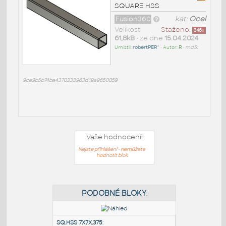
SQUARE HSS
Fusion360
kat:
Ocel
Velikost
Staženo:
346
x
61,8kB
• ze dne
15.04.2024
Umístil:
robertPER^
• Autor:
R
•
md5:
9ce9b5b74ba4370333963d19a9650059
Vaše hodnocení:
Nejste přihlášeni - nemůžete
hodnotit blok