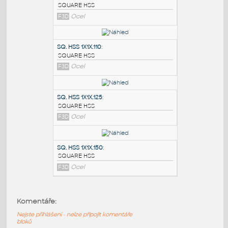
PODOBNÉ BLOKY
:
SQ.HSS 7X7X.375
:
SQUARE HSS
F3D
Ocel
SQ. HSS 1X1X.110
:
SQUARE HSS
F3D
Ocel
SQ. HSS 1X1X.125
:
Komentáře:
SQUARE HSS
Nejste přihlášeni - nelze připojit komentáře
F3D
Ocel
bloků