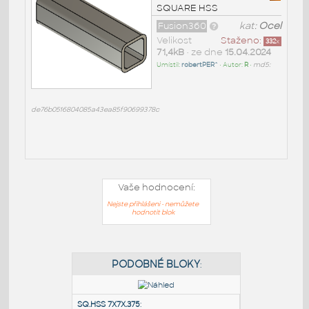
SQUARE HSS
Fusion360
kat:
Ocel
Velikost
Staženo:
332
x
71,4kB
• ze dne
15.04.2024
Umístil:
robertPER^
• Autor:
R
•
md5:
de76b0516804085a43ea85f90699378c
Vaše hodnocení:
Nejste přihlášeni - nemůžete
hodnotit blok