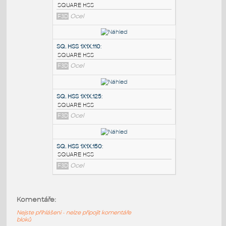
PODOBNÉ BLOKY
:
SQ.HSS 7X7X.375
:
SQUARE HSS
F3D
Ocel
SQ. HSS 1X1X.110
:
SQUARE HSS
F3D
Ocel
SQ. HSS 1X1X.125
:
Komentáře:
SQUARE HSS
Nejste přihlášeni - nelze připojit komentáře
F3D
Ocel
bloků