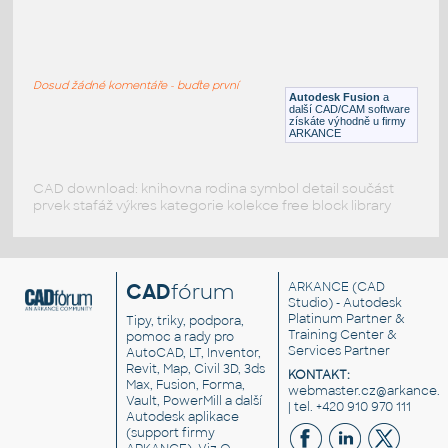
SQ. HSS 1X1X.150
:
SQUARE HSS
Dosud žádné komentáře - buďte první
F3D
Ocel
Autodesk Fusion
a
další CAD/CAM software
získáte výhodně u firmy
ARKANCE
CAD download: knihovna rodina symbol detail součást
prvek stafáž výkres kategorie kolekce free block library
CAD
fórum
ARKANCE
(CAD
Studio) - Autodesk
Platinum Partner &
Tipy, triky, podpora,
Training Center &
pomoc a rady pro
Services Partner
AutoCAD, LT, Inventor,
Revit, Map, Civil 3D, 3ds
KONTAKT:
Max, Fusion, Forma,
webmaster.cz@arkance.w
Vault, PowerMill a další
| tel. +420 910 970 111
Autodesk aplikace
(support firmy