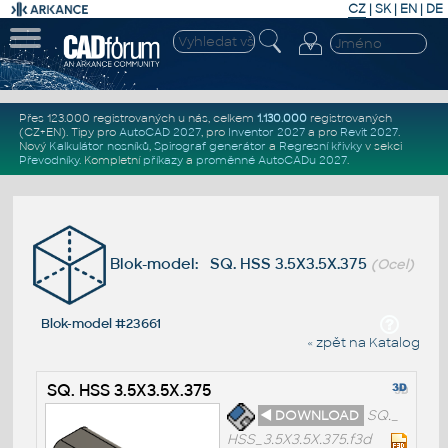
CZ
|
SK
|
EN
|
DE
Přes 123.000 registrovaných u nás, celkem
1.130.000
registrovaných
(CZ+EN)
. Tipy pro
AutoCAD 2027
, pro
Inventor 2027
a pro
Revit 2027
.
Nový
Kalkulátor nosníků
,
Spirograf generátor
a
Regresní křivky
v sekci
Převodníky
.
Kompletní
příkazy
a
proměnné AutoCADu 2027
.
Blok-model: SQ. HSS 3.5X3.5X.375
(Ocel)
Blok-model #23661
« zpět na Katalog
SQ. HSS 3.5X3.5X.375
◄ DOWNLOAD
SQ._
HSS_3.5X3.5X.375.f3d