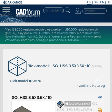
CZ
|
SK
|
EN
|
DE
Přes 123.000 registrovaných u nás, celkem
1.130.000
registrovaných
(CZ+EN)
. Tipy pro
AutoCAD 2027
, pro
Inventor 2027
a pro
Revit 2027
.
Nový
Kalkulátor nosníků
,
Spirograf generátor
a
Regresní křivky
v sekci
Převodníky
.
Kompletní
příkazy
a
proměnné AutoCADu 2027
.
Blok-model: SQ. HSS 3.5X3.5X.110
(Ocel)
Blok-model #23670
« zpět na Katalog
SQ. HSS 3.5X3.5X.110
◄ DOWNLOAD
SQ._
HSS_3.5X3.5X.110.f3d