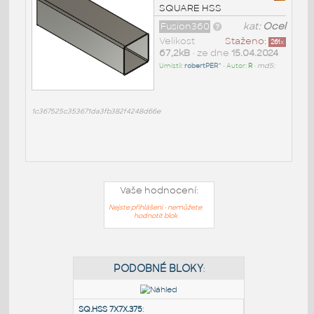
SQUARE HSS
Fusion360
kat:
Ocel
Velikost
Staženo:
261
x
67,2kB
• ze dne
15.04.2024
Umístil:
robertPER^
• Autor:
R
•
md5:
1c367525c353671da3fb382f4248d66e
Vaše hodnocení:
Nejste přihlášeni - nemůžete
hodnotit blok