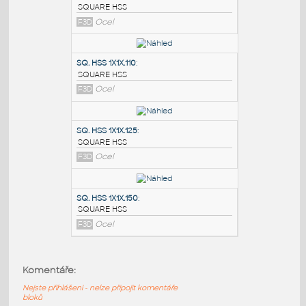
PODOBNÉ BLOKY
:
SQ.HSS 7X7X.375
:
SQUARE HSS
F3D
Ocel
SQ. HSS 1X1X.110
:
SQUARE HSS
F3D
Ocel
SQ. HSS 1X1X.125
:
Komentáře:
SQUARE HSS
Nejste přihlášeni - nelze připojit komentáře
F3D
Ocel
bloků