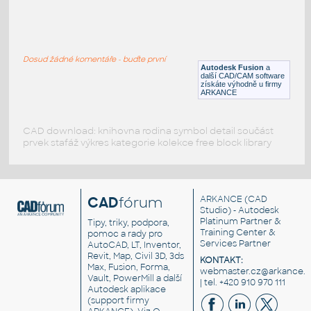
SQ. HSS 1X1X.150
:
SQUARE HSS
Dosud žádné komentáře - buďte první
F3D
Ocel
Autodesk Fusion
a
další CAD/CAM software
získáte výhodně u firmy
ARKANCE
CAD download: knihovna rodina symbol detail součást
prvek stafáž výkres kategorie kolekce free block library
CAD
fórum
ARKANCE
(CAD
Studio) - Autodesk
Platinum Partner &
Tipy, triky, podpora,
Training Center &
pomoc a rady pro
Services Partner
AutoCAD, LT, Inventor,
Revit, Map, Civil 3D, 3ds
KONTAKT:
Max, Fusion, Forma,
webmaster.cz@arkance.w
Vault, PowerMill a další
| tel. +420 910 970 111
Autodesk aplikace
(support firmy