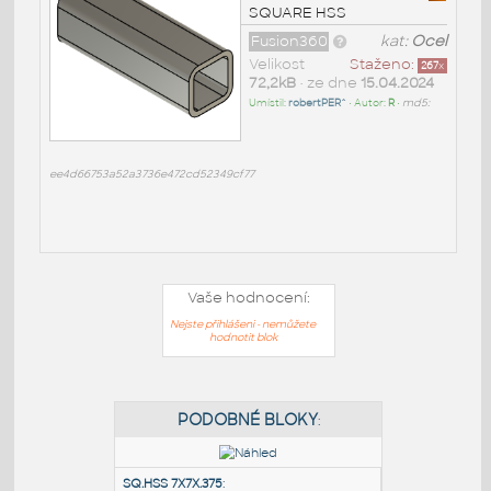
SQUARE HSS
Fusion360
kat:
Ocel
Velikost
Staženo:
267
x
72,2kB
• ze dne
15.04.2024
Umístil:
robertPER^
• Autor:
R
•
md5:
ee4d66753a52a3736e472cd52349cf77
Vaše hodnocení:
Nejste přihlášeni - nemůžete
hodnotit blok