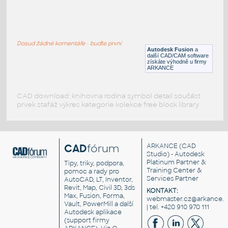
SQ. HSS 1X1X.150
:
SQUARE HSS
Dosud žádné komentáře - buďte první
F3D
Ocel
Autodesk Fusion
a
další CAD/CAM software
získáte výhodně u firmy
ARKANCE
CAD download: knihovna rodina symbol detail součást
prvek stafáž výkres kategorie kolekce free block library
CAD
fórum
ARKANCE
(CAD
Studio) - Autodesk
Platinum Partner &
Tipy, triky, podpora,
Training Center &
pomoc a rady pro
Services Partner
AutoCAD, LT, Inventor,
Revit, Map, Civil 3D, 3ds
KONTAKT:
Max, Fusion, Forma,
webmaster.cz@arkance.w
Vault, PowerMill a další
| tel. +420 910 970 111
Autodesk aplikace
(support firmy