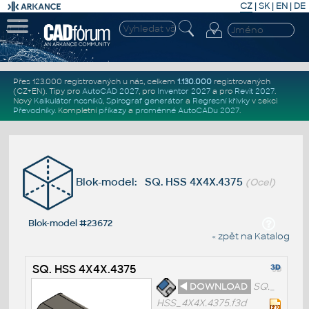
CZ
|
SK
|
EN
|
DE
Přes 123.000 registrovaných u nás, celkem
1.130.000
registrovaných
(CZ+EN)
. Tipy pro
AutoCAD 2027
, pro
Inventor 2027
a pro
Revit 2027
.
Nový
Kalkulátor nosníků
,
Spirograf generátor
a
Regresní křivky
v sekci
Převodníky
.
Kompletní
příkazy
a
proměnné AutoCADu 2027
.
Blok-model: SQ. HSS 4X4X.4375
(Ocel)
Blok-model #23672
« zpět na Katalog
SQ. HSS 4X4X.4375
◄ DOWNLOAD
SQ._
HSS_4X4X.4375.f3d