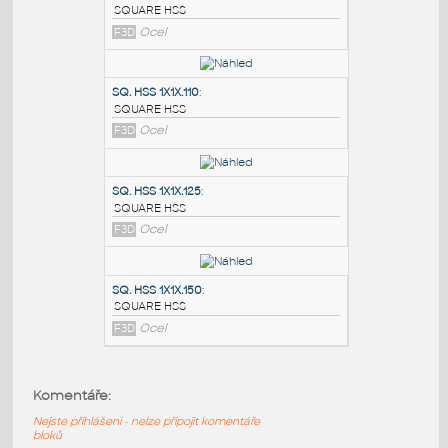
PODOBNÉ BLOKY
:
SQ.HSS 7X7X.375
:
SQUARE HSS
F3D
Ocel
SQ. HSS 1X1X.110
:
SQUARE HSS
F3D
Ocel
SQ. HSS 1X1X.125
:
Komentáře:
SQUARE HSS
Nejste přihlášeni - nelze připojit komentáře
F3D
Ocel
bloků