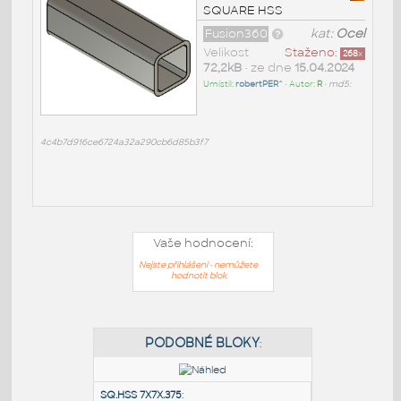
SQUARE HSS
Fusion360
kat:
Ocel
Velikost
Staženo:
268
x
72,2kB
• ze dne
15.04.2024
Umístil:
robertPER^
• Autor:
R
•
md5:
4c4b7d916ce6724a32a290cb6d85b3f7
Vaše hodnocení:
Nejste přihlášeni - nemůžete
hodnotit blok