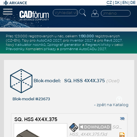
CZ
|
SK
|
EN
|
DE
Přes 123.000 registrovaných u nás, celkem
1.130.000
registrovaných
(CZ+EN)
. Tipy pro
AutoCAD 2027
, pro
Inventor 2027
a pro
Revit 2027
.
Nový
Kalkulátor nosníků
,
Spirograf generátor
a
Regresní křivky
v sekci
Převodníky
.
Kompletní
příkazy
a
proměnné AutoCADu 2027
.
Blok-model: SQ. HSS 4X4X.375
(Ocel)
Blok-model #23673
« zpět na Katalog
SQ. HSS 4X4X.375
◄ DOWNLOAD
SQ._
HSS_4X4X.375.f3d