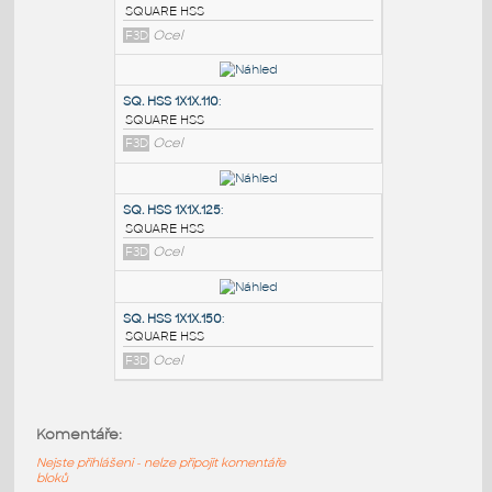
PODOBNÉ BLOKY
:
SQ.HSS 7X7X.375
:
SQUARE HSS
F3D
Ocel
SQ. HSS 1X1X.110
:
SQUARE HSS
F3D
Ocel
SQ. HSS 1X1X.125
:
Komentáře:
SQUARE HSS
Nejste přihlášeni - nelze připojit komentáře
F3D
Ocel
bloků