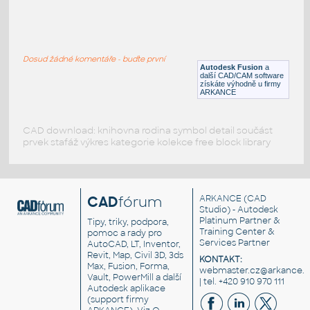
SQ. HSS 1X1X.150
:
SQUARE HSS
Dosud žádné komentáře - buďte první
F3D
Ocel
Autodesk Fusion
a
další CAD/CAM software
získáte výhodně u firmy
ARKANCE
CAD download: knihovna rodina symbol detail součást
prvek stafáž výkres kategorie kolekce free block library
CAD
fórum
ARKANCE
(CAD
Studio) - Autodesk
Platinum Partner &
Tipy, triky, podpora,
Training Center &
pomoc a rady pro
Services Partner
AutoCAD, LT, Inventor,
Revit, Map, Civil 3D, 3ds
KONTAKT:
Max, Fusion, Forma,
webmaster.cz@arkance.w
Vault, PowerMill a další
| tel. +420 910 970 111
Autodesk aplikace
(support firmy