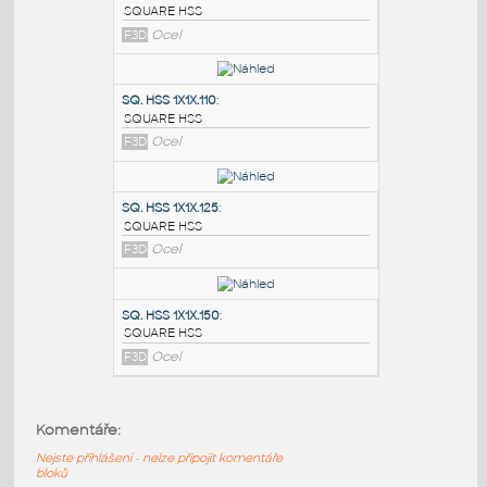
PODOBNÉ BLOKY
:
SQ.HSS 7X7X.375
:
SQUARE HSS
F3D
Ocel
SQ. HSS 1X1X.110
:
SQUARE HSS
F3D
Ocel
SQ. HSS 1X1X.125
:
Komentáře:
SQUARE HSS
Nejste přihlášeni - nelze připojit komentáře
F3D
Ocel
bloků