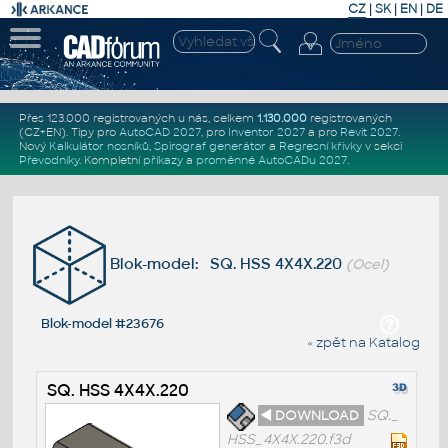
CZ
|
SK
|
EN
|
DE
Přes 123.000 registrovaných u nás, celkem
1.130.000
registrovaných
(CZ+EN)
. Tipy pro
AutoCAD 2027
, pro
Inventor 2027
a pro
Revit 2027
.
Nový
Kalkulátor nosníků
,
Spirograf generátor
a
Regresní křivky
v sekci
Převodníky
.
Kompletní
příkazy
a
proměnné AutoCADu 2027
.
Blok-model: SQ. HSS 4X4X.220
(Ocel)
Blok-model #23676
« zpět na Katalog
SQ. HSS 4X4X.220
◄ DOWNLOAD
SQ._
HSS_4X4X.220.f3d