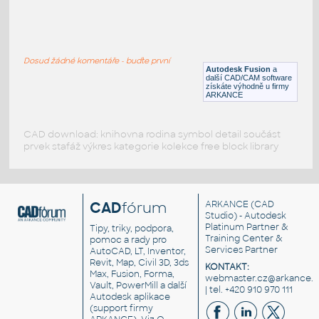
SQ. HSS 1X1X.150
:
SQUARE HSS
Dosud žádné komentáře - buďte první
F3D
Ocel
Autodesk Fusion
a
další CAD/CAM software
získáte výhodně u firmy
ARKANCE
CAD download: knihovna rodina symbol detail součást
prvek stafáž výkres kategorie kolekce free block library
CAD
fórum
ARKANCE
(CAD
Studio) - Autodesk
Platinum Partner &
Tipy, triky, podpora,
Training Center &
pomoc a rady pro
Services Partner
AutoCAD, LT, Inventor,
Revit, Map, Civil 3D, 3ds
KONTAKT:
Max, Fusion, Forma,
webmaster.cz@arkance.w
Vault, PowerMill a další
| tel. +420 910 970 111
Autodesk aplikace
(support firmy