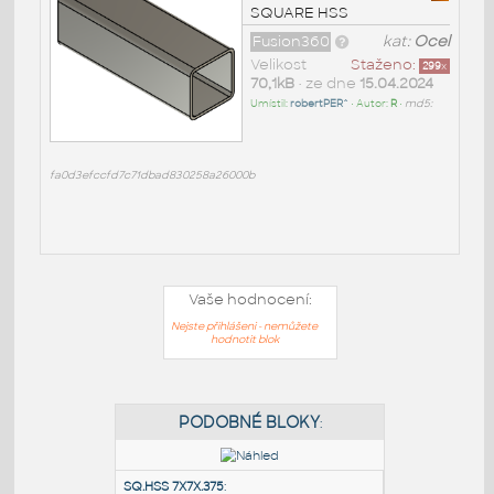
SQUARE HSS
Fusion360
kat:
Ocel
Velikost
Staženo:
299
x
70,1kB
• ze dne
15.04.2024
Umístil:
robertPER^
• Autor:
R
•
md5:
fa0d3efccfd7c71dbad830258a26000b
Vaše hodnocení:
Nejste přihlášeni - nemůžete
hodnotit blok