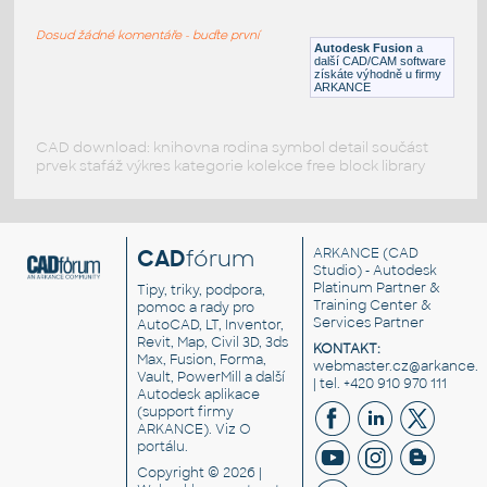
SQUARE HSS
Dosud žádné komentáře - buďte první
F3D
Ocel
Autodesk Fusion
a
další CAD/CAM software
získáte výhodně u firmy
ARKANCE
CAD download: knihovna rodina symbol detail součást
prvek stafáž výkres kategorie kolekce free block library
CAD
fórum
ARKANCE
(CAD
Studio) - Autodesk
Platinum Partner &
Tipy, triky, podpora,
Training Center &
pomoc a rady pro
Services Partner
AutoCAD, LT, Inventor,
Revit, Map, Civil 3D, 3ds
KONTAKT:
Max, Fusion, Forma,
webmaster.cz@arkance.w
Vault, PowerMill a další
| tel. +420 910 970 111
Autodesk aplikace
(support firmy
ARKANCE). Viz
O
portálu
.
Copyright © 2026 |