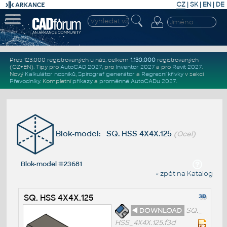
CZ
|
SK
|
EN
|
DE
Přes 123.000 registrovaných u nás, celkem
1.130.000
registrovaných
(CZ+EN)
. Tipy pro
AutoCAD 2027
, pro
Inventor 2027
a pro
Revit 2027
.
Nový
Kalkulátor nosníků
,
Spirograf generátor
a
Regresní křivky
v sekci
Převodníky
.
Kompletní
příkazy
a
proměnné AutoCADu 2027
.
Blok-model: SQ. HSS 4X4X.125
(Ocel)
Blok-model #23681
« zpět na Katalog
SQ. HSS 4X4X.125
◄ DOWNLOAD
SQ._
HSS_4X4X.125.f3d