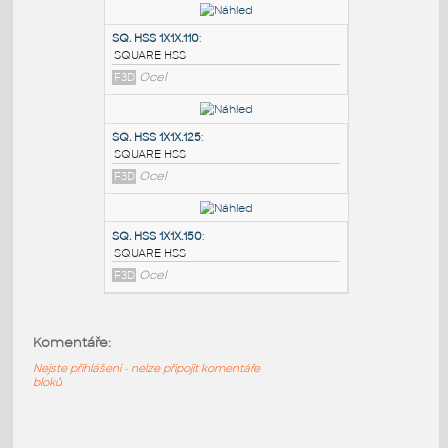
PODOBNÉ BLOKY
:
SQ.HSS 7X7X.375
:
SQUARE HSS
F3D
Ocel
SQ. HSS 1X1X.110
:
SQUARE HSS
F3D
Ocel
SQ. HSS 1X1X.125
:
SQUARE HSS
Komentáře:
F3D
Ocel
Nejste přihlášeni - nelze připojit komentáře
bloků
SQ. HSS 1X1X.150
: