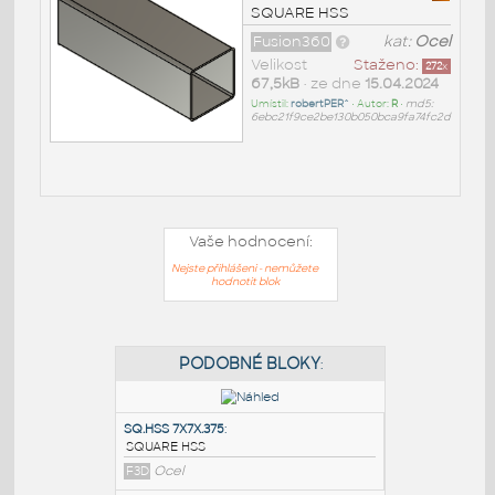
SQUARE HSS
Fusion360
kat:
Ocel
Velikost
Staženo:
272
x
67,5kB
• ze dne
15.04.2024
Umístil:
robertPER^
• Autor:
R
•
md5:
6ebc21f9ce2be130b050bca9fa74fc2d
Vaše hodnocení:
Nejste přihlášeni - nemůžete
hodnotit blok