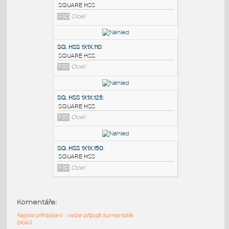
PODOBNÉ BLOKY
:
SQ.HSS 7X7X.375
:
SQUARE HSS
F3D
Ocel
SQ. HSS 1X1X.110
:
SQUARE HSS
F3D
Ocel
SQ. HSS 1X1X.125
:
Komentáře:
SQUARE HSS
Nejste přihlášeni - nelze připojit komentáře
F3D
Ocel
bloků