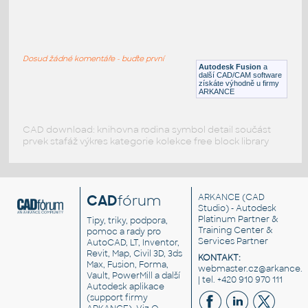
SQ. HSS 1X1X.150
:
SQUARE HSS
Dosud žádné komentáře - buďte první
F3D
Ocel
Autodesk Fusion
a
další CAD/CAM software
získáte výhodně u firmy
ARKANCE
CAD download: knihovna rodina symbol detail součást
prvek stafáž výkres kategorie kolekce free block library
CAD
fórum
ARKANCE
(CAD
Studio) - Autodesk
Platinum Partner &
Tipy, triky, podpora,
Training Center &
pomoc a rady pro
Services Partner
AutoCAD, LT, Inventor,
Revit, Map, Civil 3D, 3ds
KONTAKT:
Max, Fusion, Forma,
webmaster.cz@arkance.w
Vault, PowerMill a další
| tel. +420 910 970 111
Autodesk aplikace
(support firmy