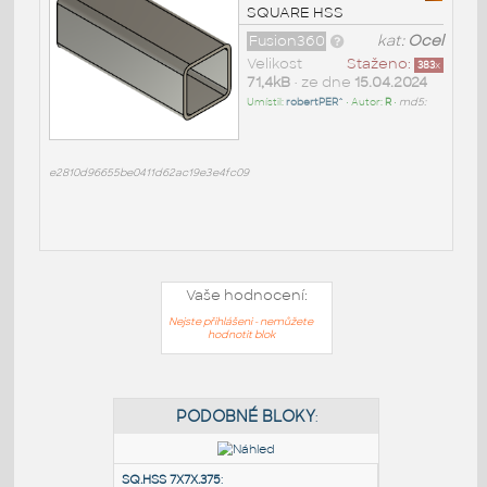
SQUARE HSS
Fusion360
kat:
Ocel
Velikost
Staženo:
383
x
71,4kB
• ze dne
15.04.2024
Umístil:
robertPER^
• Autor:
R
•
md5:
e2810d96655be0411d62ac19e3e4fc09
Vaše hodnocení:
Nejste přihlášeni - nemůžete
hodnotit blok