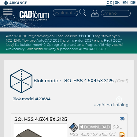
CZ
|
SK
|
EN
|
DE
Přes 123.000 registrovaných u nás, celkem
1.130.000
registrovaných
(CZ+EN)
. Tipy pro
AutoCAD 2027
, pro
Inventor 2027
a pro
Revit 2027
.
Nový
Kalkulátor nosníků
,
Spirograf generátor
a
Regresní křivky
v sekci
Převodníky
.
Kompletní
příkazy
a
proměnné AutoCADu 2027
.
Blok-model: SQ. HSS 4.5X4.5X.3125
(Ocel)
Blok-model #23684
« zpět na Katalog
SQ. HSS 4.5X4.5X.3125
◄ DOWNLOAD
SQ._
HSS_4.5X4.5X.3125.f3d