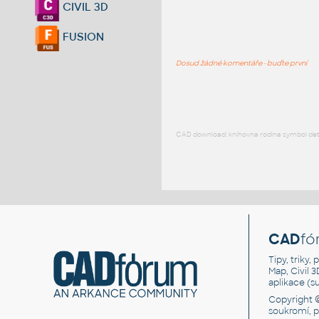
CIVIL 3D
FUSION
Dosud žádné komentáře - buďte první
CAD download: knihovna rodina symbol detai
CAD
fó
Tipy, triky
Map, Civil 
aplikace (
Copyright 
soukromí, 