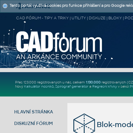
Tento portál využívá cookies pro funkce přihlášení a pro Google rek
CAD FÓRUM - TIPY A TRIKY | UTILITY | DISKUZE | BLOKY |
Přes 123.000 registrovaných u nás, celkem
1.130.000
registrovaných (C
Nový
Kalkulátor nosníků
,
Spirograf generátor
a
Regresní křivky
v sekci
P
HLAVNÍ STRÁNKA
Blok-mode
DISKUZNÍ FÓRUM