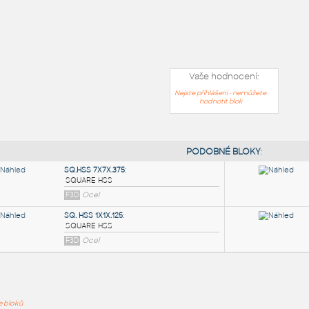
Vaše hodnocení:
Nejste přihlášeni - nemůžete
hodnotit blok
PODOB
ře bloků
SQ.HSS 7X7X.375
: