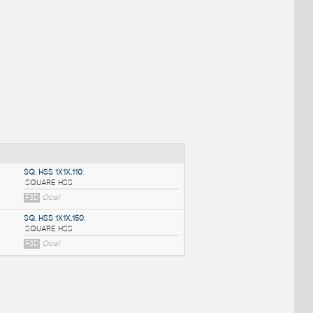
NÉ BLOKY
:
SQ. HSS 1X1X.110
: