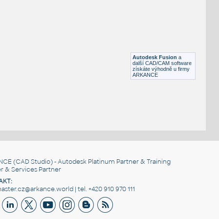
SQUARE HSS
F3D
Ocel
SQ. HSS 1X1X.150
:
SQUARE HSS
Autodesk Fusion
a
F3D
Ocel
další CAD/CAM software
získáte výhodně u firmy
ARKANCE
NCE
(CAD Studio) - Autodesk Platinum Partner & Training
r & Services Partner
AKT:
ster.cz@arkance.world | tel. +420 910 970 111