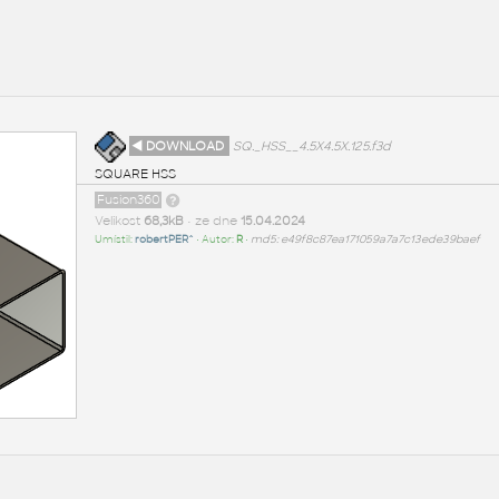
◄ DOWNLOAD
SQ._HSS__4.5X4.5X.125.f3d
SQUARE HSS
Fusion360
Velikost
68,3kB
• ze dne
15.04.2024
Umístil:
robertPER^
• Autor:
R
•
md5: e49f8c87ea171059a7a7c13ede39baef