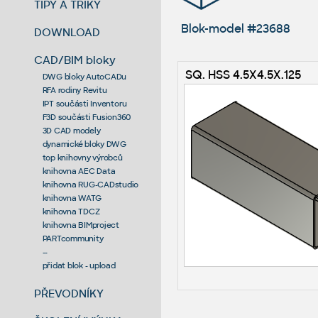
TIPY A TRIKY
Blok-model #23688
DOWNLOAD
CAD/BIM bloky
SQ. HSS 4.5X4.5X.125
DWG bloky AutoCADu
RFA rodiny Revitu
IPT součásti Inventoru
F3D součásti Fusion360
3D CAD modely
dynamické bloky DWG
top knihovny výrobců
knihovna AEC Data
knihovna RUG-CADstudio
knihovna WATG
knihovna TDCZ
knihovna BIMproject
PARTcommunity
--
přidat blok - upload
PŘEVODNÍKY