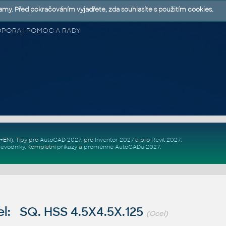
lamy. Před pokračováním vyjadřete, zda souhlasíte s použitím cookies.
 PODPORA | POMOC A RADY
Z+EN)
. Tipy pro
AutoCAD 2027
, pro
Inventor 2027
a pro
Revit 2027
.
řevodníky
.
Kompletní
příkazy
a
proměnné AutoCADu 2027
.
l: SQ. HSS 4.5X4.5X.125
(Ocel)