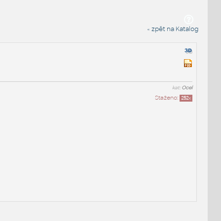
« zpět na Katalog
kat:
Ocel
Staženo:
252
x