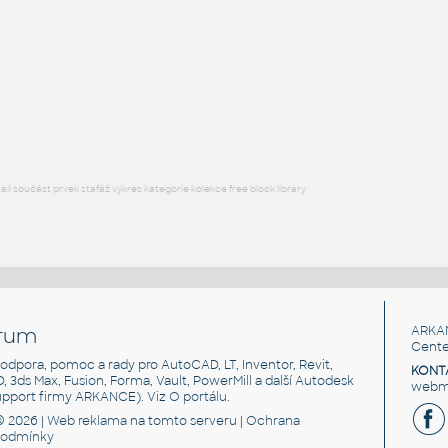
SQUARE HSS
F3D
Ocel
SQ. HSS 1X1X.125
:
SQUARE HSS
F3D
Ocel
l součást prvek stafáž výkres kategorie kolekce free block library
rum
ARKA
Cente
, podpora, pomoc a rady pro AutoCAD, LT, Inventor, Revit,
KONT
3D, 3ds Max, Fusion, Forma, Vault, PowerMill a další Autodesk
webma
support firmy ARKANCE). Viz
O portálu
.
© 2026 |
Web reklama
na tomto serveru |
Ochrana
podmínky