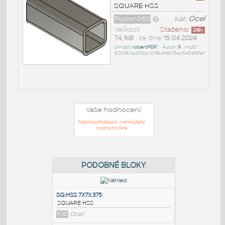
SQUARE HSS
Fusion360
kat:
Ocel
Velikost
Staženo:
249
x
74,1kB
• ze dne
15.04.2024
Umístil:
robertPER^
• Autor:
R
•
md5:
529742adf2bc1018c94b75ac54586fef
Vaše hodnocení:
Nejste přihlášeni - nemůžete
hodnotit blok