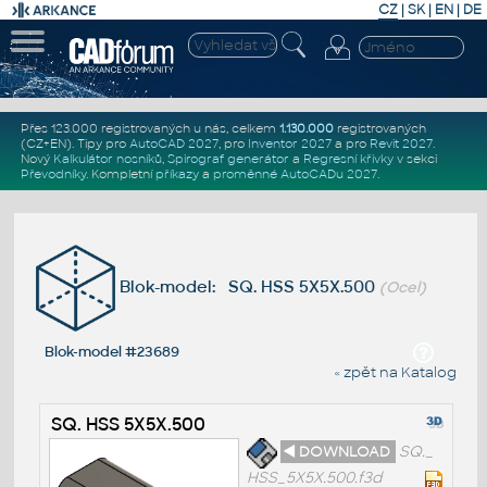
CZ
|
SK
|
EN
|
DE
Přes 123.000 registrovaných u nás, celkem
1.130.000
registrovaných
(CZ+EN)
. Tipy pro
AutoCAD 2027
, pro
Inventor 2027
a pro
Revit 2027
.
Nový
Kalkulátor nosníků
,
Spirograf generátor
a
Regresní křivky
v sekci
Převodníky
.
Kompletní
příkazy
a
proměnné AutoCADu 2027
.
Blok-model: SQ. HSS 5X5X.500
(Ocel)
Blok-model #23689
« zpět na Katalog
SQ. HSS 5X5X.500
◄ DOWNLOAD
SQ._
HSS_5X5X.500.f3d