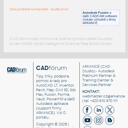
SQUARE HSS
Dosud žádné komentáře - buďte první
F3D
Ocel
Autodesk Fusion
a
další CAD/CAM software
získáte výhodně u firmy
ARKANCE
CAD download: knihovna rodina symbol detail součást
prvek stafáž výkres kategorie kolekce free block library
CAD
fórum
ARKANCE
(CAD
Studio) - Autodesk
Platinum Partner &
Tipy, triky, podpora,
Training Center &
pomoc a rady pro
Services Partner
AutoCAD, LT, Inventor,
Revit, Map, Civil 3D, 3ds
KONTAKT:
Max, Fusion, Forma,
webmaster.cz@arkance.w
Vault, PowerMill a další
| tel. +420 910 970 111
Autodesk aplikace
(support firmy
ARKANCE). Viz
O
portálu
.
Copyright © 2026 |