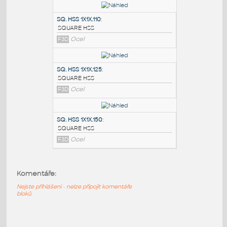
PODOBNÉ BLOKY
:
SQ.HSS 7X7X.375
:
SQUARE HSS
F3D
Ocel
SQ. HSS 1X1X.110
:
SQUARE HSS
F3D
Ocel
SQ. HSS 1X1X.125
:
SQUARE HSS
Komentáře:
F3D
Ocel
Nejste přihlášeni - nelze připojit komentáře
bloků
SQ. HSS 1X1X.150
: