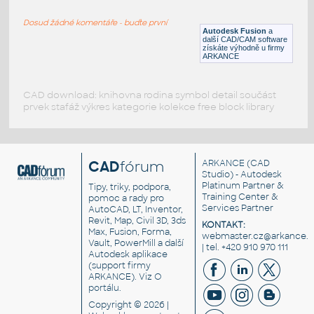
SQUARE HSS
Dosud žádné komentáře - buďte první
F3D
Ocel
Autodesk Fusion
a
další CAD/CAM software
získáte výhodně u firmy
ARKANCE
CAD download: knihovna rodina symbol detail součást
prvek stafáž výkres kategorie kolekce free block library
CAD
fórum
ARKANCE
(CAD
Studio) - Autodesk
Platinum Partner &
Tipy, triky, podpora,
Training Center &
pomoc a rady pro
Services Partner
AutoCAD, LT, Inventor,
Revit, Map, Civil 3D, 3ds
KONTAKT:
Max, Fusion, Forma,
webmaster.cz@arkance.w
Vault, PowerMill a další
| tel. +420 910 970 111
Autodesk aplikace
(support firmy
ARKANCE). Viz
O
portálu
.
Copyright © 2026 |