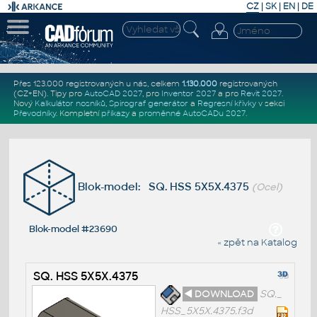
CZ
|
SK
|
EN
|
DE
Přes 123.000 registrovaných u nás, celkem
1.130.000
registrovaných
(CZ+EN)
. Tipy pro
AutoCAD 2027
, pro
Inventor 2027
a pro
Revit 2027
.
Nový
Kalkulátor nosníků
,
Spirograf generátor
a
Regresní křivky
v sekci
Převodníky
.
Kompletní
příkazy
a
proměnné AutoCADu 2027
.
Blok-model: SQ. HSS 5X5X.4375
(Ocel)
Blok-model #23690
« zpět na Katalog
SQ. HSS 5X5X.4375
◄ DOWNLOAD
SQ._
HSS_5X5X.4375.f3d