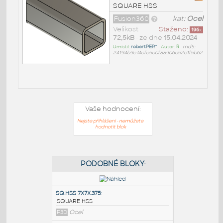
SQUARE HSS
Fusion360
kat:
Ocel
Velikost
Staženo:
196
x
72,5kB
• ze dne
15.04.2024
Umístil:
robertPER^
• Autor:
R
•
md5:
24194b9e74cfe5c0f88906c52e1f5b62
Vaše hodnocení:
Nejste přihlášeni - nemůžete
hodnotit blok