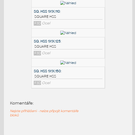
PODOBNÉ BLOKY
:
SQ.HSS 7X7X.375
:
SQUARE HSS
F3D
Ocel
SQ. HSS 1X1X.110
:
SQUARE HSS
F3D
Ocel
SQ. HSS 1X1X.125
:
SQUARE HSS
Komentáře:
F3D
Ocel
Nejste přihlášeni - nelze připojit komentáře
bloků
SQ. HSS 1X1X.150
: