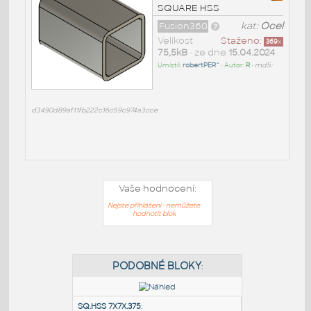
SQUARE HSS
Fusion360
kat:
Ocel
Velikost
Staženo:
369
x
75,5kB
• ze dne
15.04.2024
Umístil:
robertPER^
• Autor:
R
•
md5:
d3490d89af11fb222c16c59c974a3cce
Vaše hodnocení:
Nejste přihlášeni - nemůžete
hodnotit blok