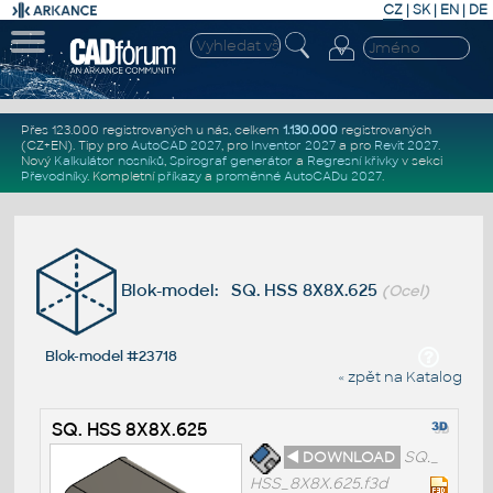
CZ
|
SK
|
EN
|
DE
Přes 123.000 registrovaných u nás, celkem
1.130.000
registrovaných
(CZ+EN)
. Tipy pro
AutoCAD 2027
, pro
Inventor 2027
a pro
Revit 2027
.
Nový
Kalkulátor nosníků
,
Spirograf generátor
a
Regresní křivky
v sekci
Převodníky
.
Kompletní
příkazy
a
proměnné AutoCADu 2027
.
Blok-model: SQ. HSS 8X8X.625
(Ocel)
Blok-model #23718
« zpět na Katalog
SQ. HSS 8X8X.625
◄ DOWNLOAD
SQ._
HSS_8X8X.625.f3d