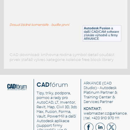
SQ. HSS 1X1X.150
:
SQUARE HSS
Dosud žádné komentáře - buďte první
F3D
Ocel
Autodesk Fusion
a
další CAD/CAM software
získáte výhodně u firmy
ARKANCE
CAD download: knihovna rodina symbol detail součást
prvek stafáž výkres kategorie kolekce free block library
CAD
fórum
ARKANCE
(CAD
Studio) - Autodesk
Platinum Partner &
Tipy, triky, podpora,
Training Center &
pomoc a rady pro
Services Partner
AutoCAD, LT, Inventor,
Revit, Map, Civil 3D, 3ds
KONTAKT:
Max, Fusion, Forma,
webmaster.cz@arkance.w
Vault, PowerMill a další
| tel. +420 910 970 111
Autodesk aplikace
(support firmy