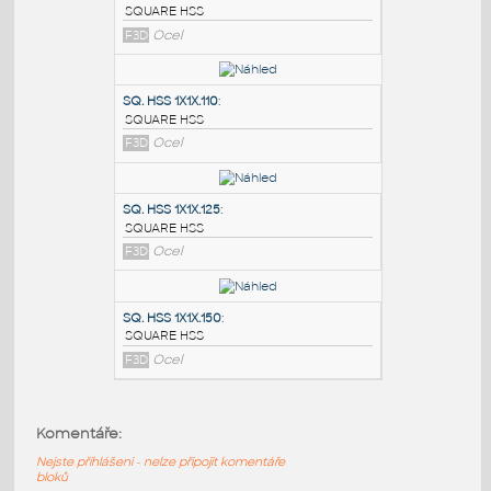
PODOBNÉ BLOKY
:
SQ.HSS 7X7X.375
:
SQUARE HSS
F3D
Ocel
SQ. HSS 1X1X.110
:
SQUARE HSS
F3D
Ocel
SQ. HSS 1X1X.125
:
Komentáře:
SQUARE HSS
Nejste přihlášeni - nelze připojit komentáře
F3D
Ocel
bloků