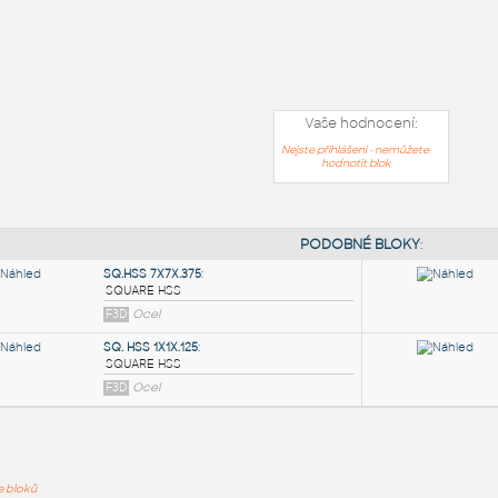
Vaše hodnocení:
Nejste přihlášeni - nemůžete
hodnotit blok
PODOB
ře bloků
SQ.HSS 7X7X.375
: