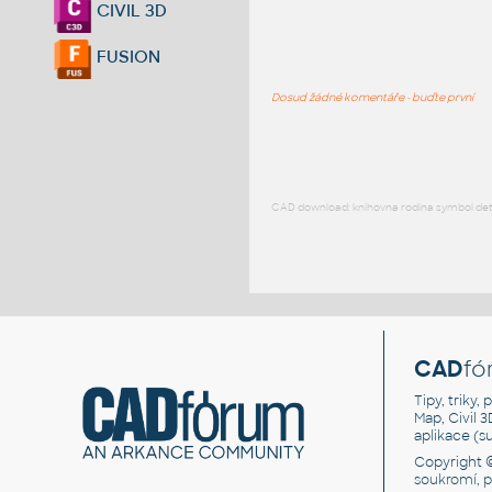
CIVIL 3D
FUSION
Dosud žádné komentáře - buďte první
CAD download: knihovna rodina symbol detai
CAD
fó
Tipy, triky
Map, Civil 
aplikace (
Copyright 
soukromí, 