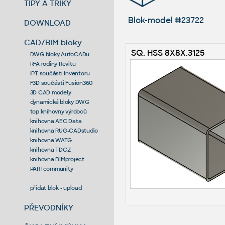
TIPY A TRIKY
Blok-model #23722
DOWNLOAD
CAD/BIM bloky
SQ. HSS 8X8X.3125
DWG bloky AutoCADu
RFA rodiny Revitu
IPT součásti Inventoru
F3D součásti Fusion360
3D CAD modely
dynamické bloky DWG
top knihovny výrobců
knihovna AEC Data
knihovna RUG-CADstudio
knihovna WATG
knihovna TDCZ
knihovna BIMproject
PARTcommunity
--
přidat blok - upload
PŘEVODNÍKY