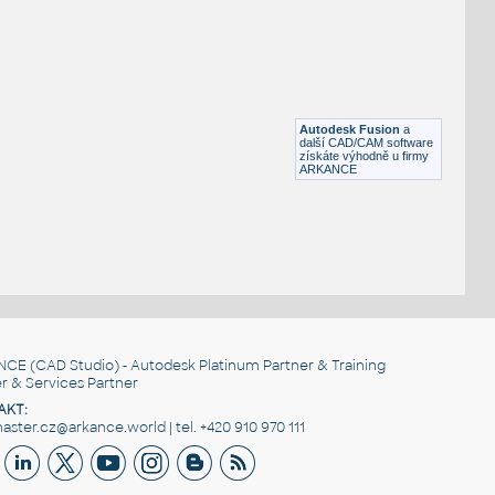
SQUARE HSS
F3D
Ocel
SQ. HSS 1X1X.150
:
SQUARE HSS
Autodesk Fusion
a
F3D
Ocel
další CAD/CAM software
získáte výhodně u firmy
ARKANCE
NCE
(CAD Studio) - Autodesk Platinum Partner & Training
r & Services Partner
AKT:
ster.cz@arkance.world | tel. +420 910 970 111