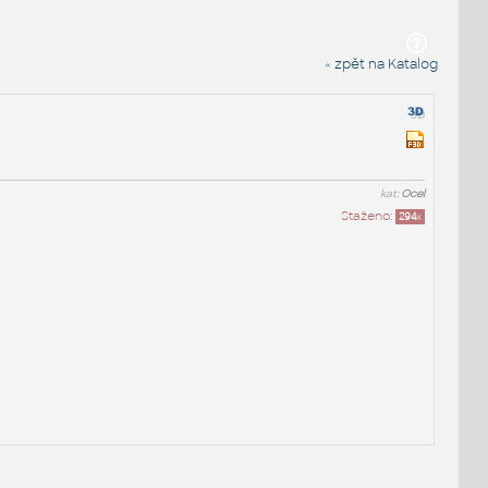
« zpět na Katalog
kat:
Ocel
Staženo:
294
x