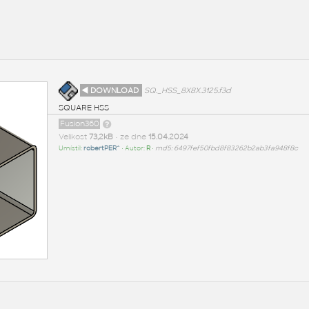
◄ DOWNLOAD
SQ._HSS_8X8X.3125.f3d
SQUARE HSS
Fusion360
Velikost
73,2kB
• ze dne
15.04.2024
Umístil:
robertPER^
• Autor:
R
•
md5: 6497fef50fbd8f83262b2ab3fa948f8c