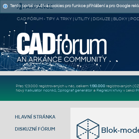
Tento portál využívá cookies pro funkce přihlášení a pro Google rek
CAD FÓRUM - TIPY A TRIKY | UTILITY | DISKUZE | BLOKY |
Přes 123.000 registrovaných u nás, celkem
1.130.000
registrovaných (C
Nový
Kalkulátor nosníků
,
Spirograf generátor
a
Regresní křivky
v sekci
P
HLAVNÍ STRÁNKA
Blok-mode
DISKUZNÍ FÓRUM