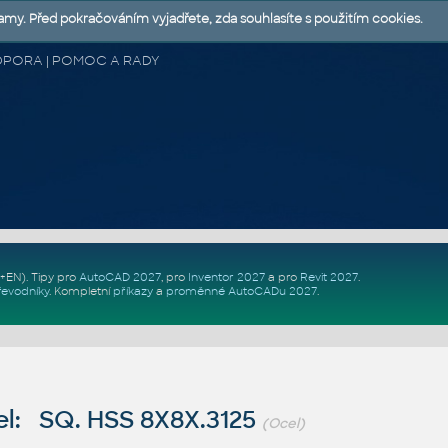
lamy. Před pokračováním vyjadřete, zda souhlasíte s použitím cookies.
 PODPORA | POMOC A RADY
Z+EN)
. Tipy pro
AutoCAD 2027
, pro
Inventor 2027
a pro
Revit 2027
.
řevodníky
.
Kompletní
příkazy
a
proměnné AutoCADu 2027
.
l: SQ. HSS 8X8X.3125
(Ocel)