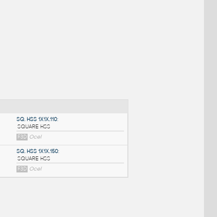
NÉ BLOKY
:
SQ. HSS 1X1X.110
: