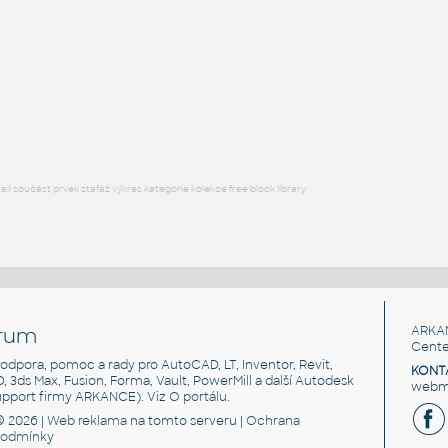
SQUARE HSS
F3D
Ocel
SQ. HSS 1X1X.125
:
SQUARE HSS
F3D
Ocel
l součást prvek stafáž výkres kategorie kolekce free block library
rum
ARKA
Cente
, podpora, pomoc a rady pro AutoCAD, LT, Inventor, Revit,
KONT
3D, 3ds Max, Fusion, Forma, Vault, PowerMill a další Autodesk
webma
support firmy ARKANCE). Viz
O portálu
.
© 2026 |
Web reklama
na tomto serveru |
Ochrana
podmínky