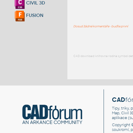
CIVIL 3D
FUSION
Dosud žádné komentáře - buďte první
CAD download: knihovna rodina symbol detai
CAD
fó
Tipy, triky
Map, Civil 
aplikace (
Copyright 
soukromí, 