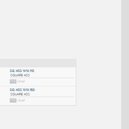
NÉ BLOKY
:
SQ. HSS 1X1X.110
: