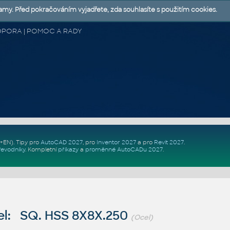
lamy. Před pokračováním vyjadřete, zda souhlasíte s použitím cookies.
 PODPORA | POMOC A RADY
Z+EN)
. Tipy pro
AutoCAD 2027
, pro
Inventor 2027
a pro
Revit 2027
.
řevodníky
.
Kompletní
příkazy
a
proměnné AutoCADu 2027
.
l: SQ. HSS 8X8X.250
(Ocel)