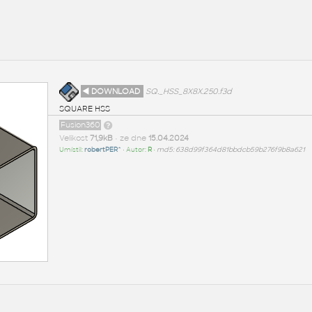
◄ DOWNLOAD
SQ._HSS_8X8X.250.f3d
SQUARE HSS
Fusion360
Velikost
71,9kB
• ze dne
15.04.2024
Umístil:
robertPER^
• Autor:
R
•
md5: 638d99f364d81bbdcb59b276f9b8a621