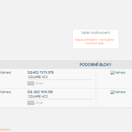
Vaše hodnocení:
Nejste přihlášeni - nemůžete
hodnotit blok
PODOB
ře bloků
SQ.HSS 7X7X.375
: