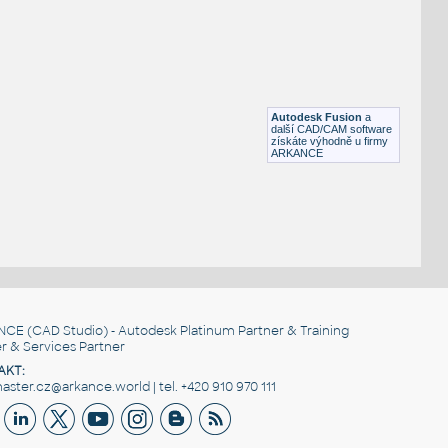
SQUARE HSS
F3D
Ocel
SQ. HSS 1X1X.150
:
SQUARE HSS
Autodesk Fusion
a
F3D
Ocel
další CAD/CAM software
získáte výhodně u firmy
ARKANCE
NCE
(CAD Studio) - Autodesk Platinum Partner & Training
r & Services Partner
AKT:
ster.cz@arkance.world | tel. +420 910 970 111