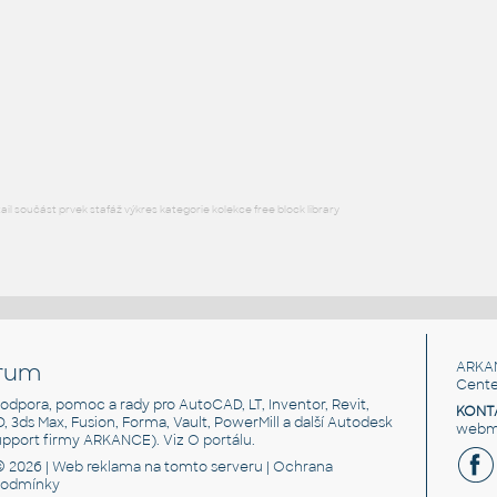
SQUARE HSS
F3D
Ocel
SQ. HSS 1X1X.125
:
SQUARE HSS
F3D
Ocel
l součást prvek stafáž výkres kategorie kolekce free block library
rum
ARKA
Cente
, podpora, pomoc a rady pro AutoCAD, LT, Inventor, Revit,
KONT
3D, 3ds Max, Fusion, Forma, Vault, PowerMill a další Autodesk
webma
support firmy ARKANCE). Viz
O portálu
.
© 2026 |
Web reklama
na tomto serveru |
Ochrana
podmínky