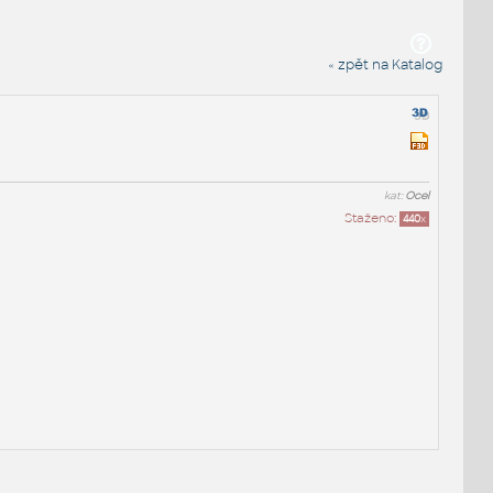
« zpět na Katalog
kat:
Ocel
Staženo:
440
x