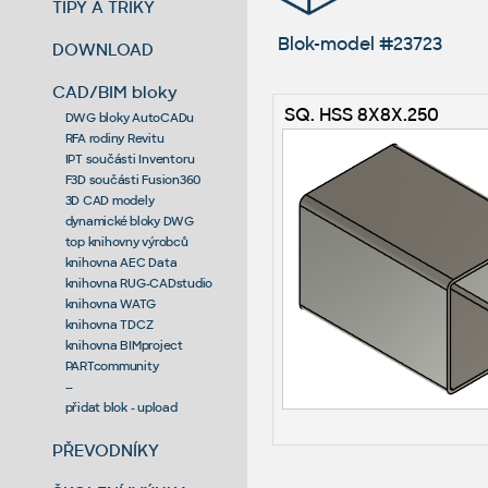
TIPY A TRIKY
Blok-model #23723
DOWNLOAD
CAD/BIM bloky
SQ. HSS 8X8X.250
DWG bloky AutoCADu
RFA rodiny Revitu
IPT součásti Inventoru
F3D součásti Fusion360
3D CAD modely
dynamické bloky DWG
top knihovny výrobců
knihovna AEC Data
knihovna RUG-CADstudio
knihovna WATG
knihovna TDCZ
knihovna BIMproject
PARTcommunity
--
přidat blok - upload
PŘEVODNÍKY