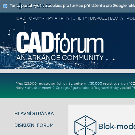
Tento portál využívá cookies pro funkce přihlášení a pro Google rek
CAD FÓRUM - TIPY A TRIKY | UTILITY | DISKUZE | BLOKY |
Přes 123.000 registrovaných u nás, celkem
1.130.000
registrovaných (C
Nový
Kalkulátor nosníků
,
Spirograf generátor
a
Regresní křivky
v sekci
P
HLAVNÍ STRÁNKA
Blok-mode
DISKUZNÍ FÓRUM