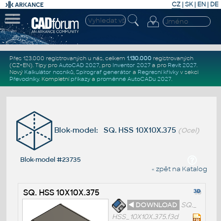
CZ
|
SK
|
EN
|
DE
Přes 123.000 registrovaných u nás, celkem
1.130.000
registrovaných
(CZ+EN)
. Tipy pro
AutoCAD 2027
, pro
Inventor 2027
a pro
Revit 2027
.
Nový
Kalkulátor nosníků
,
Spirograf generátor
a
Regresní křivky
v sekci
Převodníky
.
Kompletní
příkazy
a
proměnné AutoCADu 2027
.
Blok-model: SQ. HSS 10X10X.375
(Ocel)
Blok-model #23735
« zpět na Katalog
SQ. HSS 10X10X.375
◄ DOWNLOAD
SQ._
HSS_10X10X.375.f3d