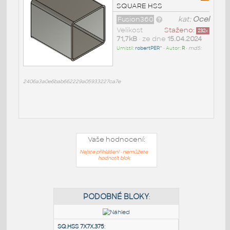
SQUARE HSS
Fusion360
kat:
Ocel
Velikost
Staženo:
232
x
71,7kB
• ze dne
15.04.2024
Umístil:
robertPER^
• Autor:
R
•
md5:
2406a3a0e6bab662229a05933227ca7e
Vaše hodnocení:
Nejste přihlášeni - nemůžete
hodnotit blok