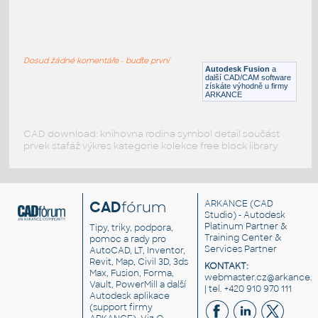
SQ. HSS 1X1X.150
:
SQUARE HSS
Dosud žádné komentáře - buďte první
F3D
Ocel
Autodesk Fusion
a
další CAD/CAM software
získáte výhodně u firmy
ARKANCE
CAD download: knihovna rodina symbol detail součást
prvek stafáž výkres kategorie kolekce free block library
CAD
fórum
ARKANCE
(CAD
Studio) - Autodesk
Platinum Partner &
Tipy, triky, podpora,
Training Center &
pomoc a rady pro
Services Partner
AutoCAD, LT, Inventor,
Revit, Map, Civil 3D, 3ds
KONTAKT:
Max, Fusion, Forma,
webmaster.cz@arkance.w
Vault, PowerMill a další
| tel. +420 910 970 111
Autodesk aplikace
(support firmy