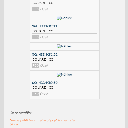
PODOBNÉ BLOKY
:
SQ.HSS 7X7X.375
:
SQUARE HSS
F3D
Ocel
SQ. HSS 1X1X.110
:
SQUARE HSS
F3D
Ocel
SQ. HSS 1X1X.125
:
Komentáře:
SQUARE HSS
Nejste přihlášeni - nelze připojit komentáře
F3D
Ocel
bloků