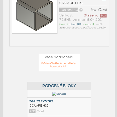
SQUARE HSS
Fusion360
kat:
Ocel
Velikost
Staženo:
142
x
72,5kB
• ze dne
15.04.2024
Umístil:
robertPER^
• Autor:
R
•
md5:
8c309cc1c8cca7c190ffd394301c8f94
Vaše hodnocení:
Nejste přihlášeni - nemůžete
hodnotit blok