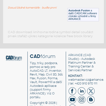
SQUARE HSS
Dosud žádné komentáře - buďte první
F3D
Ocel
Autodesk Fusion
a
další CAD/CAM software
získáte výhodně u firmy
ARKANCE
CAD download: knihovna rodina symbol detail součást
prvek stafáž výkres kategorie kolekce free block library
CAD
fórum
ARKANCE
(CAD
Studio) - Autodesk
Platinum Partner &
Tipy, triky, podpora,
Training Center &
pomoc a rady pro
Services Partner
AutoCAD, LT, Inventor,
Revit, Map, Civil 3D, 3ds
KONTAKT:
Max, Fusion, Forma,
webmaster.cz@arkance.w
Vault, PowerMill a další
| tel. +420 910 970 111
Autodesk aplikace
(support firmy
ARKANCE). Viz
O
portálu
.
Copyright © 2026 |