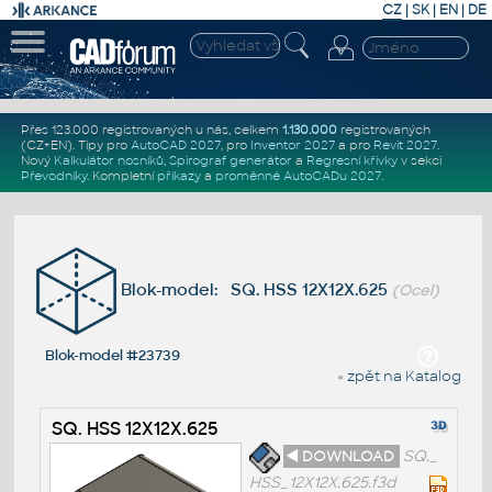
CZ
|
SK
|
EN
|
DE
Přes 123.000 registrovaných u nás, celkem
1.130.000
registrovaných
(CZ+EN)
. Tipy pro
AutoCAD 2027
, pro
Inventor 2027
a pro
Revit 2027
.
Nový
Kalkulátor nosníků
,
Spirograf generátor
a
Regresní křivky
v sekci
Převodníky
.
Kompletní
příkazy
a
proměnné AutoCADu 2027
.
Blok-model: SQ. HSS 12X12X.625
(Ocel)
Blok-model #23739
« zpět na Katalog
SQ. HSS 12X12X.625
◄ DOWNLOAD
SQ._
HSS_12X12X.625.f3d