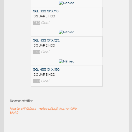
PODOBNÉ BLOKY
:
SQ.HSS 7X7X.375
:
SQUARE HSS
F3D
Ocel
SQ. HSS 1X1X.110
:
SQUARE HSS
F3D
Ocel
SQ. HSS 1X1X.125
:
SQUARE HSS
Komentáře:
F3D
Ocel
Nejste přihlášeni - nelze připojit komentáře
bloků
SQ. HSS 1X1X.150
: