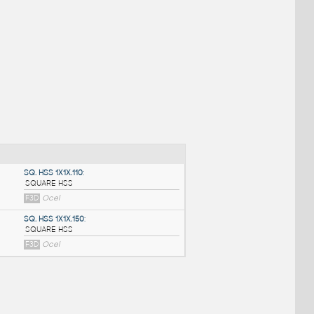
NÉ BLOKY
:
SQ. HSS 1X1X.110
: