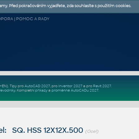
lamy. Před pokračováním vyjadřete, zda souhlasíte s použitím cookies.
 PODPORA | POMOC A RADY
Z+EN)
. Tipy pro
AutoCAD 2027
, pro
Inventor 2027
a pro
Revit 2027
.
řevodníky
.
Kompletní
příkazy
a
proměnné AutoCADu 2027
.
l: SQ. HSS 12X12X.500
(Ocel)