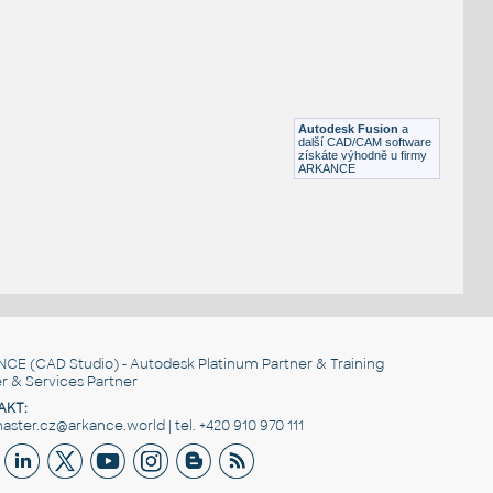
SQUARE HSS
F3D
Ocel
SQ. HSS 1X1X.150
:
SQUARE HSS
Autodesk Fusion
a
F3D
Ocel
další CAD/CAM software
získáte výhodně u firmy
ARKANCE
NCE
(CAD Studio) - Autodesk Platinum Partner & Training
r & Services Partner
AKT:
ster.cz@arkance.world | tel. +420 910 970 111