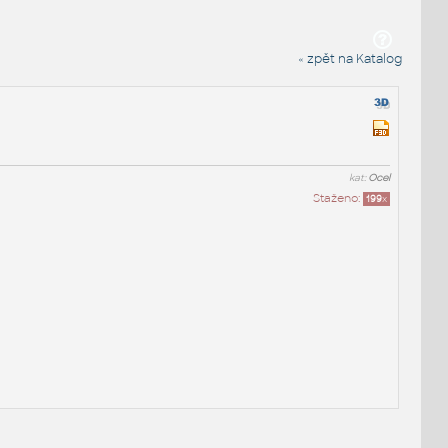
« zpět na Katalog
kat:
Ocel
Staženo:
199
x