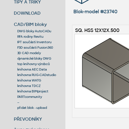
TIPY A TRIKY
Blok-model #23740
DOWNLOAD
CAD/BIM bloky
SQ. HSS 12X12X.500
DWG bloky AutoCADu
RFA rodiny Revitu
IPT součásti Inventoru
F3D součásti Fusion360
3D CAD modely
dynamické bloky DWG
top knihovny výrobců
knihovna AEC Data
knihovna RUG-CADstudio
knihovna WATG
knihovna TDCZ
knihovna BIMproject
PARTcommunity
--
přidat blok - upload
PŘEVODNÍKY