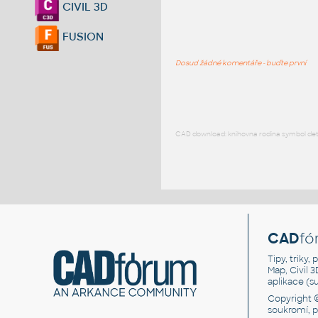
CIVIL 3D
FUSION
Dosud žádné komentáře - buďte první
CAD download: knihovna rodina symbol detai
CAD
fó
Tipy, triky
Map, Civil 
aplikace (
Copyright 
soukromí, 