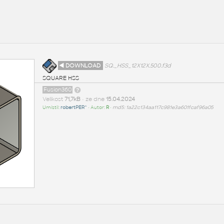
◄ DOWNLOAD
SQ._HSS_12X12X.500.f3d
SQUARE HSS
Fusion360
Velikost
71,7kB
• ze dne
15.04.2024
Umístil:
robertPER^
• Autor:
R
•
md5: 1a22c134aa117c981e3a601fcaf96a05