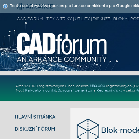
Tento portál využívá cookies pro funkce přihlášení a pro Google rek
CAD FÓRUM - TIPY A TRIKY | UTILITY | DISKUZE | BLOKY |
Přes 123.000 registrovaných u nás, celkem
1.130.000
registrovaných (C
Nový
Kalkulátor nosníků
,
Spirograf generátor
a
Regresní křivky
v sekci
P
HLAVNÍ STRÁNKA
Blok-mode
DISKUZNÍ FÓRUM