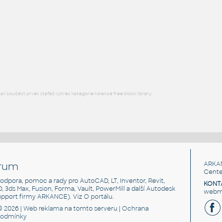
SQUARE HSS
F3D
Ocel
SQ. HSS 1X1X.125
:
SQUARE HSS
F3D
Ocel
l součást prvek stafáž výkres kategorie kolekce free block library
rum
ARKA
Cente
, podpora, pomoc a rady pro AutoCAD, LT, Inventor, Revit,
KONT
3D, 3ds Max, Fusion, Forma, Vault, PowerMill a další Autodesk
webma
support firmy ARKANCE). Viz
O portálu
.
© 2026 |
Web reklama
na tomto serveru |
Ochrana
podmínky