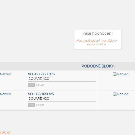
Vaše hodnocení:
Nejste přihlášeni - nemůžete
hodnotit blok
PODOB
ře bloků
SQ.HSS 7X7X.375
: