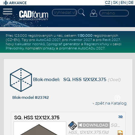
CZ
|
SK
|
EN
|
DE
Přes 123.000 registrovaných u nás, celkem
1.130.000
registrovaných
(CZ+EN)
. Tipy pro
AutoCAD 2027
, pro
Inventor 2027
a pro
Revit 2027
.
Nový
Kalkulátor nosníků
,
Spirograf generátor
a
Regresní křivky
v sekci
Převodníky
.
Kompletní
příkazy
a
proměnné AutoCADu 2027
.
Blok-model: SQ. HSS 12X12X.375
(Ocel)
Blok-model #23742
« zpět na Katalog
SQ. HSS 12X12X.375
◄ DOWNLOAD
SQ._
HSS_12X12X.375.f3d