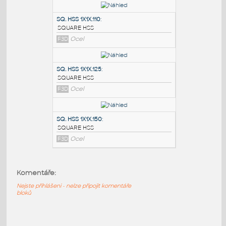
PODOBNÉ BLOKY
:
SQ.HSS 7X7X.375
:
SQUARE HSS
F3D
Ocel
SQ. HSS 1X1X.110
:
SQUARE HSS
F3D
Ocel
SQ. HSS 1X1X.125
:
SQUARE HSS
Komentáře:
F3D
Ocel
Nejste přihlášeni - nelze připojit komentáře
bloků
SQ. HSS 1X1X.150
: