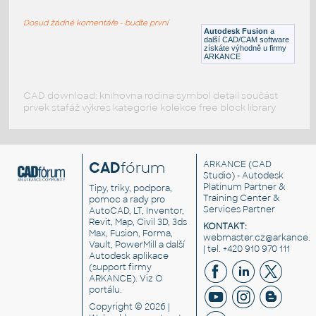
SQUARE HSS
Dosud žádné komentáře - buďte první
F3D
Ocel
Autodesk Fusion
a
další CAD/CAM software
získáte výhodně u firmy
ARKANCE
CAD download: knihovna rodina symbol detail součást
prvek stafáž výkres kategorie kolekce free block library
CAD
fórum
ARKANCE
(CAD
Studio) - Autodesk
Platinum Partner &
Tipy, triky, podpora,
Training Center &
pomoc a rady pro
Services Partner
AutoCAD, LT, Inventor,
Revit, Map, Civil 3D, 3ds
KONTAKT:
Max, Fusion, Forma,
webmaster.cz@arkance.w
Vault, PowerMill a další
| tel. +420 910 970 111
Autodesk aplikace
(support firmy
ARKANCE). Viz
O
portálu
.
Copyright © 2026 |