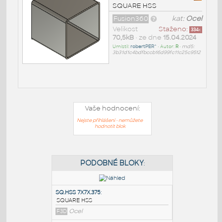
SQUARE HSS
Fusion360
kat:
Ocel
Velikost
Staženo:
334
x
70,5kB
• ze dne
15.04.2024
Umístil:
robertPER^
• Autor:
R
•
md5:
3b31d1c4bdfbccb16d99fc11c25c9512
Vaše hodnocení:
Nejste přihlášeni - nemůžete
hodnotit blok