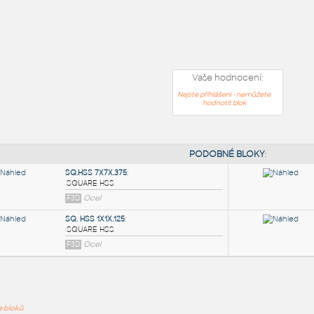
Vaše hodnocení:
Nejste přihlášeni - nemůžete
hodnotit blok
PODOB
ře bloků
SQ.HSS 7X7X.375
: