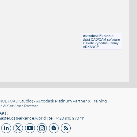
SQUARE HSS
F3D
Ocel
SQ. HSS 1X1X.150
:
SQUARE HSS
Autodesk Fusion
a
F3D
Ocel
další CAD/CAM software
získáte výhodně u firmy
ARKANCE
NCE
(CAD Studio) - Autodesk Platinum Partner & Training
r & Services Partner
AKT:
ster.cz@arkance.world | tel. +420 910 970 111