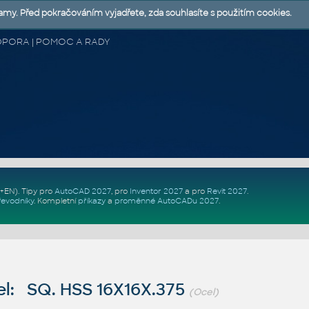
lamy. Před pokračováním vyjadřete, zda souhlasíte s použitím cookies.
 PODPORA | POMOC A RADY
Z+EN)
. Tipy pro
AutoCAD 2027
, pro
Inventor 2027
a pro
Revit 2027
.
řevodníky
.
Kompletní
příkazy
a
proměnné AutoCADu 2027
.
l: SQ. HSS 16X16X.375
(Ocel)