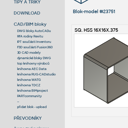
TIPY A TRIKY
Blok-model #23751
DOWNLOAD
CAD/BIM bloky
SQ. HSS 16X16X.375
DWG bloky AutoCADu
RFA rodiny Revitu
IPT součásti Inventoru
F3D součásti Fusion360
3D CAD modely
dynamické bloky DWG
top knihovny výrobců
knihovna AEC Data
knihovna RUG-CADstudio
knihovna WATG
knihovna TDCZ
knihovna BIMproject
PARTcommunity
--
přidat blok - upload
PŘEVODNÍKY