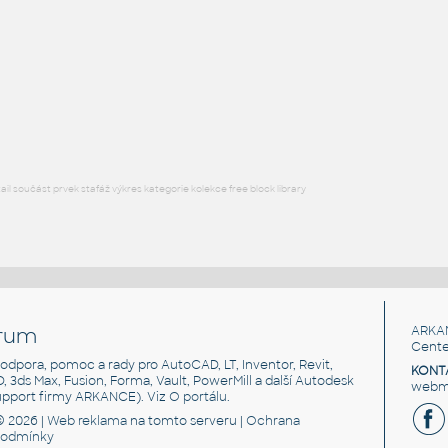
SQUARE HSS
F3D
Ocel
SQ. HSS 1X1X.125
:
SQUARE HSS
F3D
Ocel
l součást prvek stafáž výkres kategorie kolekce free block library
rum
ARKA
Cente
, podpora, pomoc a rady pro AutoCAD, LT, Inventor, Revit,
KONT
3D, 3ds Max, Fusion, Forma, Vault, PowerMill a další Autodesk
webma
support firmy ARKANCE). Viz
O portálu
.
© 2026 |
Web reklama
na tomto serveru |
Ochrana
podmínky