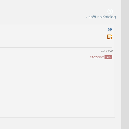
« zpět na Katalog
kat:
Ocel
Staženo:
196
x