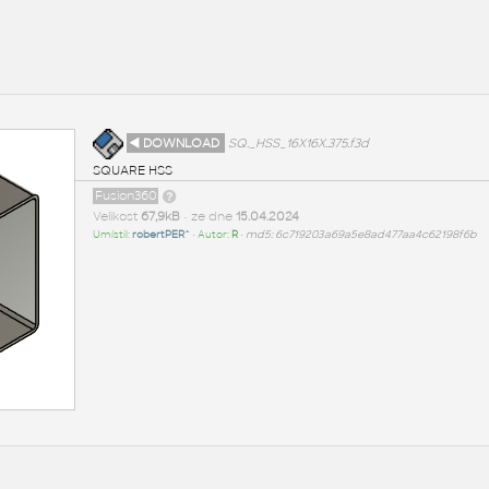
◄ DOWNLOAD
SQ._HSS_16X16X.375.f3d
SQUARE HSS
Fusion360
Velikost
67,9kB
• ze dne
15.04.2024
Umístil:
robertPER^
• Autor:
R
•
md5: 6c719203a69a5e8ad477aa4c62198f6b