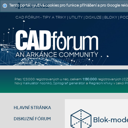
Tento portál využívá cookies pro funkce přihlášení a pro Google rek
CAD FÓRUM - TIPY A TRIKY | UTILITY | DISKUZE | BLOKY |
Přes 123.000 registrovaných u nás, celkem
1.130.000
registrovaných (C
Nový
Kalkulátor nosníků
,
Spirograf generátor
a
Regresní křivky
v sekci
P
HLAVNÍ STRÁNKA
Blok-mode
DISKUZNÍ FÓRUM