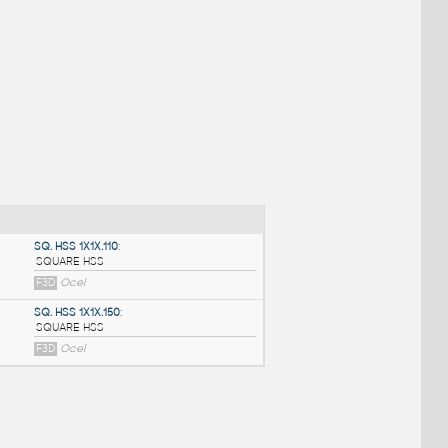
NÉ BLOKY
:
SQ. HSS 1X1X.110
: