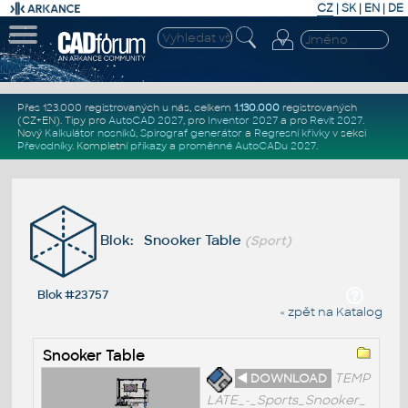
CZ
|
SK
|
EN
|
DE
Přes 123.000 registrovaných u nás, celkem
1.130.000
registrovaných
(CZ+EN)
. Tipy pro
AutoCAD 2027
, pro
Inventor 2027
a pro
Revit 2027
.
Nový
Kalkulátor nosníků
,
Spirograf generátor
a
Regresní křivky
v sekci
Převodníky
.
Kompletní
příkazy
a
proměnné AutoCADu 2027
.
Blok: Snooker Table
(Sport)
Blok #23757
« zpět na Katalog
Snooker Table
◄ DOWNLOAD
TEMP
LATE_-_Sports_Snooker_