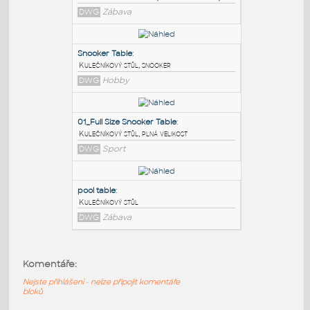
PODOBNÉ BLOKY
:
Billiards and snooker(Koketso Moyaba)
:
Billiards and snooker(Koketso Moyaba)
DWG
Zábava
Snooker Table
:
Kulečníkový stůl, snooker
DWG
Hobby
01_Full Size Snooker Table
:
Komentáře:
Kulečníkový stůl, plná velikost
Nejste přihlášeni - nelze připojit komentáře
DWG
Sport
bloků