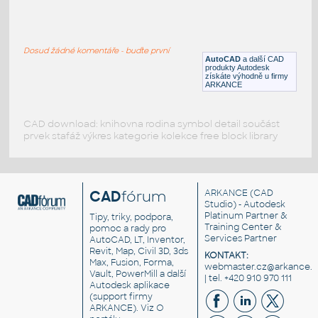
pool table
:
Kulečníkový stůl
Dosud žádné komentáře - buďte první
DWG
Zábava
AutoCAD
a další CAD
produkty Autodesk
získáte výhodně u firmy
ARKANCE
CAD download: knihovna rodina symbol detail součást
prvek stafáž výkres kategorie kolekce free block library
CAD
fórum
ARKANCE
(CAD
Studio) - Autodesk
Platinum Partner &
Tipy, triky, podpora,
Training Center &
pomoc a rady pro
Services Partner
AutoCAD, LT, Inventor,
Revit, Map, Civil 3D, 3ds
KONTAKT:
Max, Fusion, Forma,
webmaster.cz@arkance.w
Vault, PowerMill a další
| tel. +420 910 970 111
Autodesk aplikace
(support firmy
ARKANCE). Viz
O