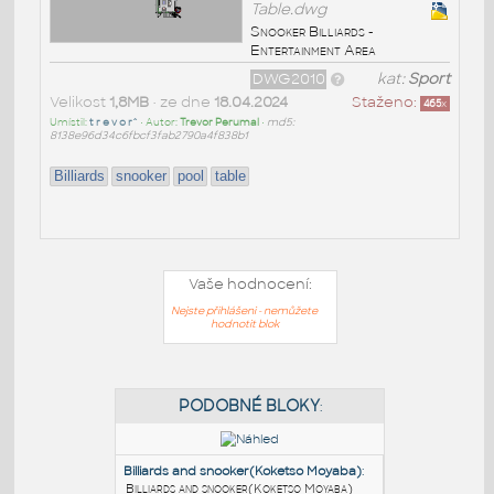
Table.dwg
Snooker Billiards -
Entertainment Area
DWG2010
kat:
Sport
Velikost
1,8MB
• ze dne
18.04.2024
Staženo:
465
x
Umístil:
t r e v o r^
• Autor:
Trevor Perumal
•
md5:
8138e96d34c6fbcf3fab2790a4f838b1
Billiards
snooker
pool
table
Vaše hodnocení:
Nejste přihlášeni - nemůžete
hodnotit blok