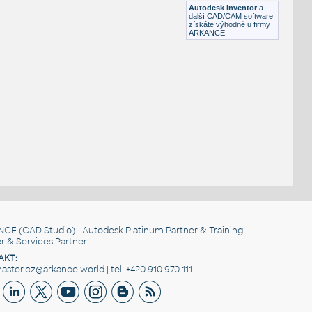
Autodesk Inventor
a
další CAD/CAM software
získáte výhodně u firmy
ARKANCE
NCE
(CAD Studio) - Autodesk Platinum Partner & Training
r & Services Partner
AKT:
ster.cz@arkance.world | tel. +420 910 970 111