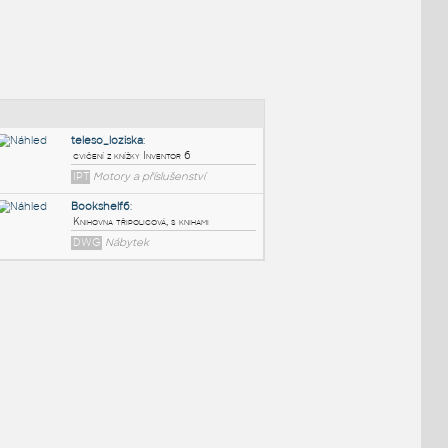
NÉ BLOKY
:
teleso_loziska
:
cvičení z knížky Inventor 6
IPT
Motory a příslušenství
Bookshelf6
:
019
Knihovna třipolicová, s knihami
DWG
Nábytek