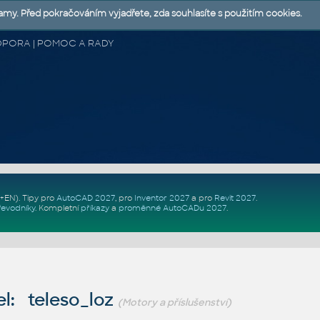
lamy. Před pokračováním vyjadřete, zda souhlasíte s použitím cookies.
 PODPORA | POMOC A RADY
Z+EN)
. Tipy pro
AutoCAD 2027
, pro
Inventor 2027
a pro
Revit 2027
.
řevodníky
.
Kompletní
příkazy
a
proměnné AutoCADu 2027
.
l: teleso_loz
(Motory a příslušenství)