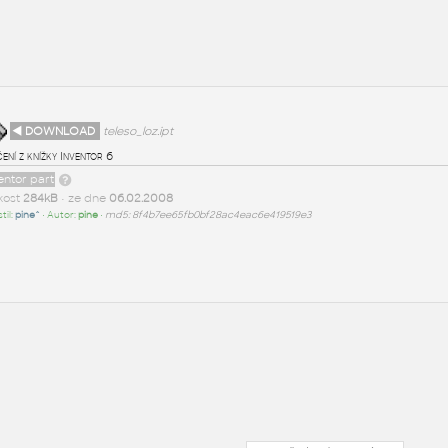
◄ DOWNLOAD
teleso_loz.ipt
ení z knížky Inventor 6
entor part
ikost
284kB
• ze dne
06.02.2008
til:
pine^
• Autor:
pine
•
md5: 8f4b7ee65fb0bf28ac4eac6e419519e3