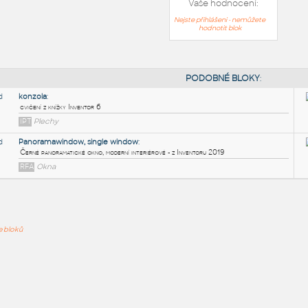
Vaše hodnocení:
Nejste přihlášeni - nemůžete
hodnotit blok
PODOB
konzola
:
ře bloků
cvičení z knížky Inventor 6
IPT
Plechy
Panoramawindow, single window
:
Černé panoramatické okno, moderní interiérové - z Inventoru 2
RFA
Okna