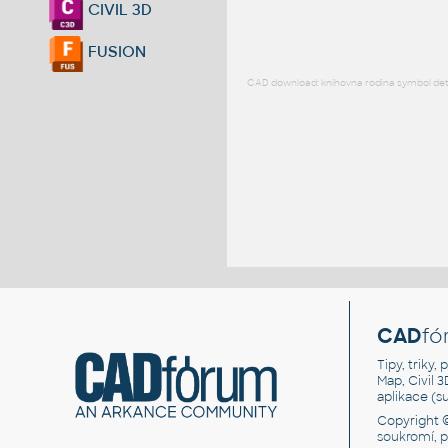
CIVIL 3D
FUSION
CAD download: knihovna rodina symbol detai
CAD
fó
Tipy, triky
Map, Civil 
aplikace (
Copyright 
soukromí, 