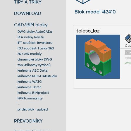
TIPY A TRIKY
Blok-model #2410
DOWNLOAD
CAD/BIM bloky
teleso_loz
DWG bloky AutoCADu
RFA rodiny Revitu
IPT součásti Inventoru
Cvič
F3D součásti Fusion360
Inv
3D CAD modely
Vel
dynamické bloky DWG
Umís
top knihovny výrobců
knihovna AEC Data
knihovna RUG-CADstudio
knihovna WATG
knihovna TDCZ
knihovna BIMproject
PARTcommunity
--
přidat blok - upload
PŘEVODNÍKY