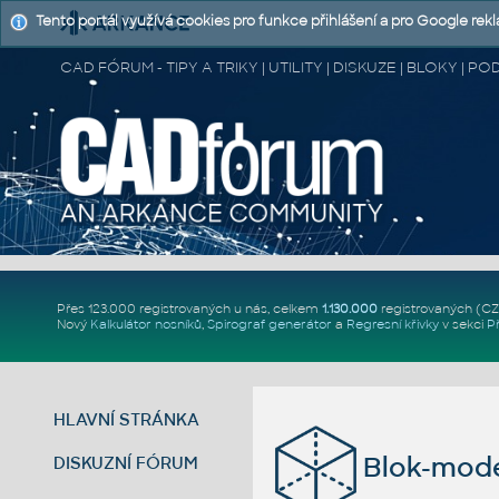
Tento portál využívá cookies pro funkce přihlášení a pro Google rek
CAD FÓRUM - TIPY A TRIKY | UTILITY | DISKUZE | BLOKY |
Přes 123.000 registrovaných u nás, celkem
1.130.000
registrovaných (C
Nový
Kalkulátor nosníků
,
Spirograf generátor
a
Regresní křivky
v sekci
P
HLAVNÍ STRÁNKA
Blok-mode
DISKUZNÍ FÓRUM