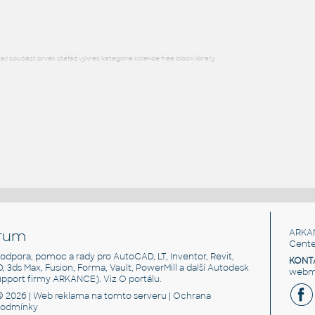
l součást prvek stafáž výkres kategorie kolekce free block library
rum
ARKA
Cente
, podpora, pomoc a rady pro AutoCAD, LT, Inventor, Revit,
KONT
3D, 3ds Max, Fusion, Forma, Vault, PowerMill a další Autodesk
webma
support firmy ARKANCE). Viz
O portálu
.
© 2026 |
Web reklama
na tomto serveru |
Ochrana
podmínky