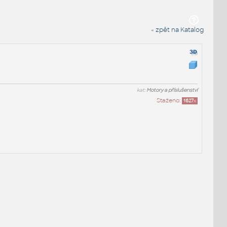
« zpět na Katalog
kat:
Motory a příslušenství
Staženo:
1627
x