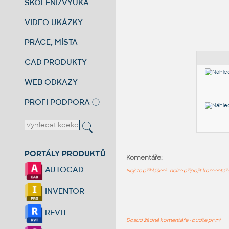
ŠKOLENÍ/VÝUKA
VIDEO UKÁZKY
PRÁCE, MÍSTA
CAD PRODUKTY
WEB ODKAZY
PROFI PODPORA
ⓘ
PORTÁLY PRODUKTŮ
Komentáře:
AUTOCAD
Nejste přihlášeni - nelze připojit komentá
INVENTOR
REVIT
Dosud žádné komentáře - buďte první