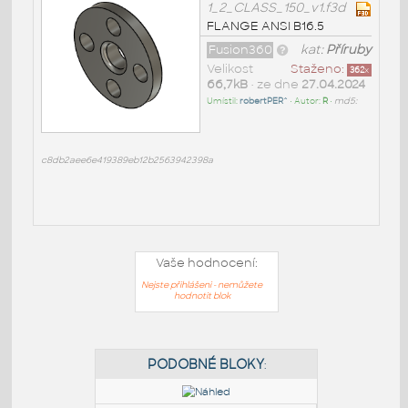
1_2_CLASS_150_v1.f3d
FLANGE ANSI B16.5
Fusion360
kat:
Příruby
Velikost
Staženo:
362
x
66,7kB
• ze dne
27.04.2024
Umístil:
robertPER^
• Autor:
R
•
md5:
c8db2aee6e419389eb12b2563942398a
Vaše hodnocení:
Nejste přihlášeni - nemůžete
hodnotit blok