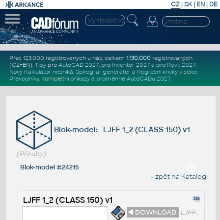
CZ
|
SK
|
EN
|
DE
Přes 123.000 registrovaných u nás, celkem
1.130.000
registrovaných
(CZ+EN)
. Tipy pro
AutoCAD 2027
, pro
Inventor 2027
a pro
Revit 2027
.
Nový
Kalkulátor nosníků
,
Spirograf generátor
a
Regresní křivky
v sekci
Převodníky
.
Kompletní
příkazy
a
proměnné AutoCADu 2027
.
Blok-model: LJFF 1_2 (CLASS 150) v1
(Příruby)
Blok-model #24215
« zpět na Katalog
LJFF 1_2 (CLASS 150) v1
◄ DOWNLOAD
LJFF_