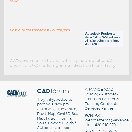
bloků
WNRF 2.5 (CLASS 150) v1
:
FLANGE ANSI B16.5
Dosud žádné komentáře - buďte první
F3D
Příruby
Autodesk Fusion
a
další CAD/CAM software
získáte výhodně u firmy
ARKANCE
CAD download: knihovna rodina symbol detail součást
prvek stafáž výkres kategorie kolekce free block library
CAD
fórum
ARKANCE
(CAD
Studio) - Autodesk
Platinum Partner &
Tipy, triky, podpora,
Training Center &
pomoc a rady pro
Services Partner
AutoCAD, LT, Inventor,
Revit, Map, Civil 3D, 3ds
KONTAKT:
Max, Fusion, Forma,
webmaster.cz@arkance.w
Vault, PowerMill a další
| tel. +420 910 970 111
Autodesk aplikace