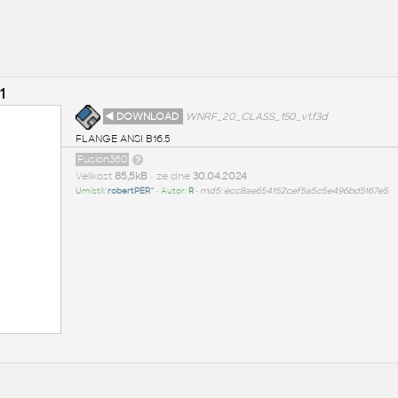
1
◄ DOWNLOAD
WNRF_20_CLASS_150_v1.f3d
FLANGE ANSI B16.5
Fusion360
Velikost
85,5kB
• ze dne
30.04.2024
Umístil:
robertPER^
• Autor:
R
•
md5: ecc8ae654152cef5a5c5e496bd5167e5