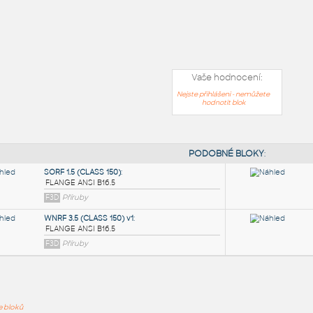
Vaše hodnocení:
Nejste přihlášeni - nemůžete
hodnotit blok
PODOB
ře bloků
SORF 1.5 (CLASS 150)
: