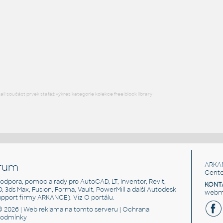
FLANGE ANSI B16.5
F3D
Příruby
WNRF 3.5 (CLASS 150) v1
:
FLANGE ANSI B16.5
F3D
Příruby
l součást prvek stafáž výkres kategorie kolekce free block library
rum
ARKA
Cente
, podpora, pomoc a rady pro AutoCAD, LT, Inventor, Revit,
KONT
3D, 3ds Max, Fusion, Forma, Vault, PowerMill a další Autodesk
webma
support firmy ARKANCE). Viz
O portálu
.
© 2026 |
Web reklama
na tomto serveru |
Ochrana
podmínky