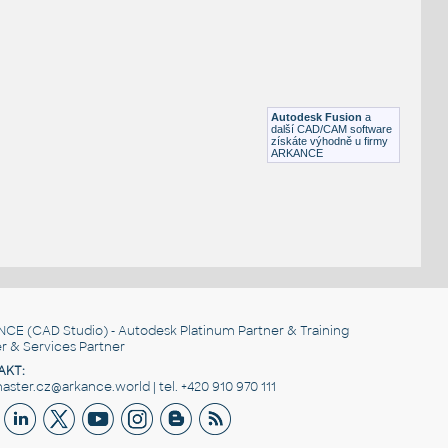
FLANGE ANSI B16.5
F3D
Příruby
WNRF 2.5 (CLASS 150) v1
:
FLANGE ANSI B16.5
Autodesk Fusion
a
F3D
Příruby
další CAD/CAM software
získáte výhodně u firmy
ARKANCE
NCE
(CAD Studio) - Autodesk Platinum Partner & Training
r & Services Partner
AKT:
ster.cz@arkance.world | tel. +420 910 970 111