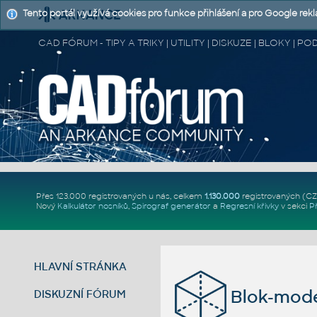
Tento portál využívá cookies pro funkce přihlášení a pro Google rek
CAD FÓRUM - TIPY A TRIKY | UTILITY | DISKUZE | BLOKY |
Přes 123.000 registrovaných u nás, celkem
1.130.000
registrovaných (C
Nový
Kalkulátor nosníků
,
Spirograf generátor
a
Regresní křivky
v sekci
P
HLAVNÍ STRÁNKA
Blok-mode
DISKUZNÍ FÓRUM