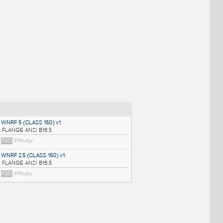
NÉ BLOKY
:
WNRF 5 (CLASS 150) v1
: