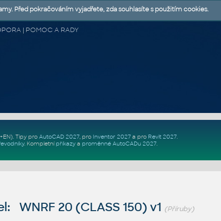
lamy. Před pokračováním vyjadřete, zda souhlasíte s použitím cookies.
 PODPORA | POMOC A RADY
Z+EN)
. Tipy pro
AutoCAD 2027
, pro
Inventor 2027
a pro
Revit 2027
.
řevodníky
.
Kompletní
příkazy
a
proměnné AutoCADu 2027
.
l: WNRF 20 (CLASS 150) v1
(Příruby)