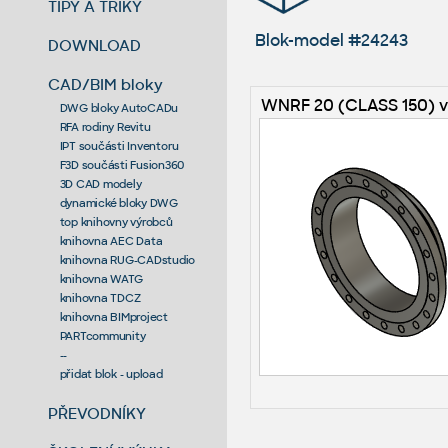
TIPY A TRIKY
Blok-model #24243
DOWNLOAD
CAD/BIM bloky
WNRF 20 (CLASS 150) v
DWG bloky AutoCADu
RFA rodiny Revitu
IPT součásti Inventoru
F3D součásti Fusion360
3D CAD modely
dynamické bloky DWG
top knihovny výrobců
knihovna AEC Data
knihovna RUG-CADstudio
knihovna WATG
knihovna TDCZ
knihovna BIMproject
PARTcommunity
--
přidat blok - upload
PŘEVODNÍKY