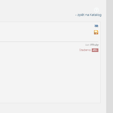
« zpět na Katalog
kat:
Příruby
Staženo:
453
x