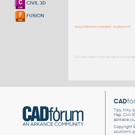
CIVIL 3D
FUSION
Dosud žádné komentáře - buďte první
CAD download: knihovna rodina symbol detai
CAD
fó
Tipy, triky
Map, Civil 
aplikace (
Copyright 
soukromí, 