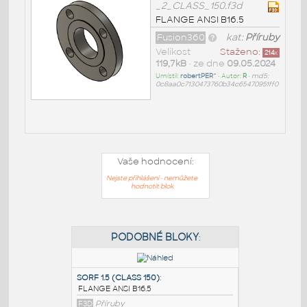
_2_CLASS_150.f3d
FLANGE ANSI B16.5
Fusion360
kat:
Příruby
Velikost
Staženo:
214
x
119,7kB
• ze dne
09.05.2024
Umístil:
robertPER^
• Autor:
R
•
md5:
0c8aa0c7130473760b34c65470951ff0
Vaše hodnocení:
Nejste přihlášeni - nemůžete
hodnotit blok