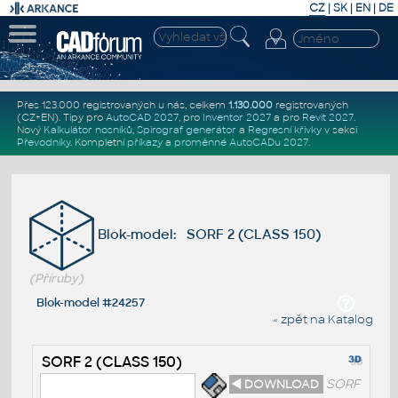
CZ
|
SK
|
EN
|
DE
Přes 123.000 registrovaných u nás, celkem
1.130.000
registrovaných
(CZ+EN)
. Tipy pro
AutoCAD 2027
, pro
Inventor 2027
a pro
Revit 2027
.
Nový
Kalkulátor nosníků
,
Spirograf generátor
a
Regresní křivky
v sekci
Převodníky
.
Kompletní
příkazy
a
proměnné AutoCADu 2027
.
Blok-model: SORF 2 (CLASS 150)
(Příruby)
Blok-model #24257
« zpět na Katalog
SORF 2 (CLASS 150)
◄ DOWNLOAD
SORF