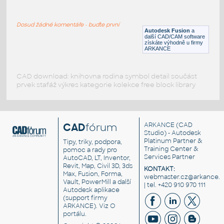
WNRF 2.5 (CLASS 150) v1
:
FLANGE ANSI B16.5
Dosud žádné komentáře - buďte první
F3D
Příruby
Autodesk Fusion
a
další CAD/CAM software
získáte výhodně u firmy
ARKANCE
CAD download: knihovna rodina symbol detail součást
prvek stafáž výkres kategorie kolekce free block library
CAD
fórum
ARKANCE
(CAD
Studio) - Autodesk
Platinum Partner &
Tipy, triky, podpora,
Training Center &
pomoc a rady pro
Services Partner
AutoCAD, LT, Inventor,
Revit, Map, Civil 3D, 3ds
KONTAKT:
Max, Fusion, Forma,
webmaster.cz@arkance.w
Vault, PowerMill a další
| tel. +420 910 970 111
Autodesk aplikace
(support firmy
ARKANCE). Viz
O
portálu
.