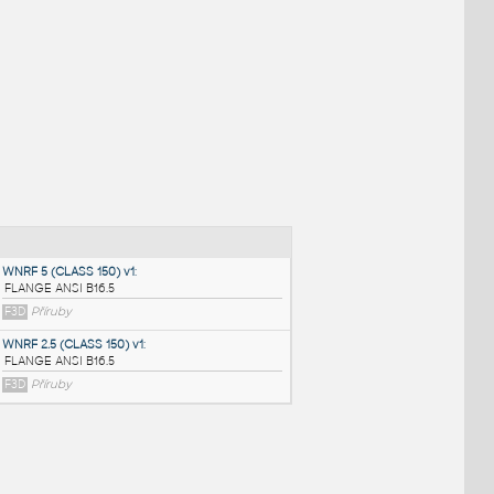
NÉ BLOKY
:
WNRF 5 (CLASS 150) v1
: