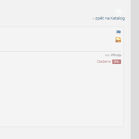
« zpět na Katalog
kat:
Příruby
Staženo:
269
x