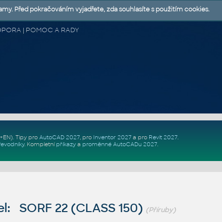
lamy. Před pokračováním vyjadřete, zda souhlasíte s použitím cookies.
 PODPORA | POMOC A RADY
Z+EN)
. Tipy pro
AutoCAD 2027
, pro
Inventor 2027
a pro
Revit 2027
.
řevodníky
.
Kompletní
příkazy
a
proměnné AutoCADu 2027
.
l: SORF 22 (CLASS 150)
(Příruby)