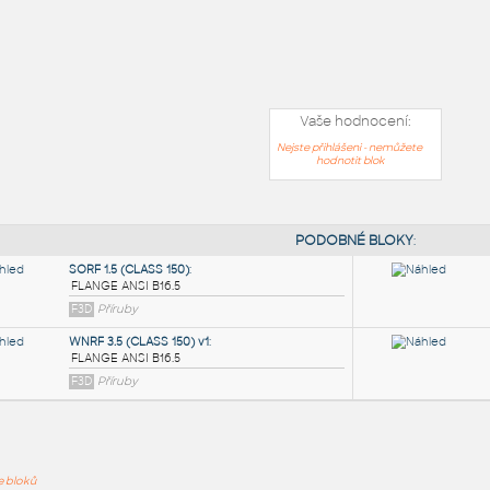
Vaše hodnocení:
Nejste přihlášeni - nemůžete
hodnotit blok
PODOB
ře bloků
SORF 1.5 (CLASS 150)
: