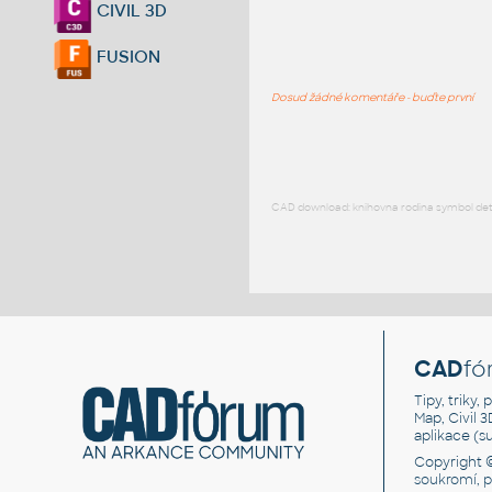
CIVIL 3D
FUSION
Dosud žádné komentáře - buďte první
CAD download: knihovna rodina symbol detai
CAD
fó
Tipy, triky
Map, Civil 
aplikace (
Copyright 
soukromí, 