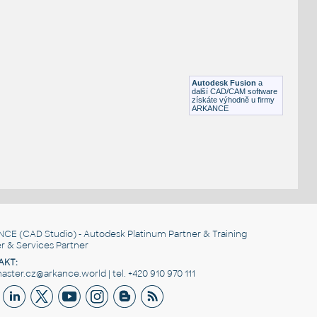
FLANGE ANSI B16.5
F3D
Příruby
WNRF 2.5 (CLASS 150) v1
:
FLANGE ANSI B16.5
Autodesk Fusion
a
F3D
Příruby
další CAD/CAM software
získáte výhodně u firmy
ARKANCE
NCE
(CAD Studio) - Autodesk Platinum Partner & Training
r & Services Partner
AKT:
ster.cz@arkance.world | tel. +420 910 970 111