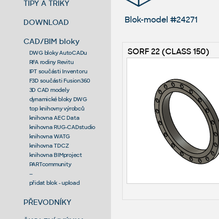
TIPY A TRIKY
Blok-model #24271
DOWNLOAD
CAD/BIM bloky
SORF 22 (CLASS 150)
DWG bloky AutoCADu
RFA rodiny Revitu
IPT součásti Inventoru
F3D součásti Fusion360
3D CAD modely
dynamické bloky DWG
top knihovny výrobců
knihovna AEC Data
knihovna RUG-CADstudio
knihovna WATG
knihovna TDCZ
knihovna BIMproject
PARTcommunity
--
přidat blok - upload
PŘEVODNÍKY