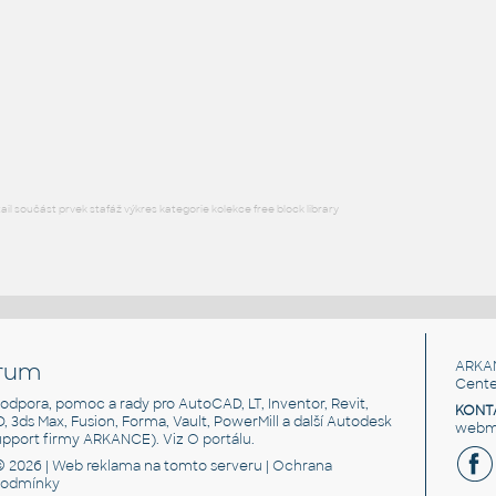
FLANGE ANSI B16.5
F3D
Příruby
WNRF 3.5 (CLASS 150) v1
:
FLANGE ANSI B16.5
F3D
Příruby
l součást prvek stafáž výkres kategorie kolekce free block library
rum
ARKA
Cente
, podpora, pomoc a rady pro AutoCAD, LT, Inventor, Revit,
KONT
3D, 3ds Max, Fusion, Forma, Vault, PowerMill a další Autodesk
webma
support firmy ARKANCE). Viz
O portálu
.
© 2026 |
Web reklama
na tomto serveru |
Ochrana
podmínky