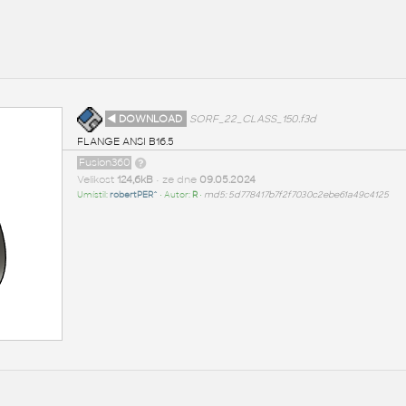
◄ DOWNLOAD
SORF_22_CLASS_150.f3d
FLANGE ANSI B16.5
Fusion360
Velikost
124,6kB
• ze dne
09.05.2024
Umístil:
robertPER^
• Autor:
R
•
md5: 5d778417b7f2f7030c2ebe61a49c4125