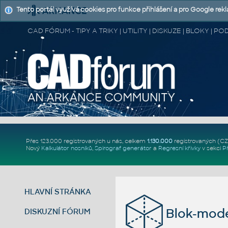
Tento portál využívá cookies pro funkce přihlášení a pro Google rek
CAD FÓRUM - TIPY A TRIKY | UTILITY | DISKUZE | BLOKY |
Přes 123.000 registrovaných u nás, celkem
1.130.000
registrovaných (C
Nový
Kalkulátor nosníků
,
Spirograf generátor
a
Regresní křivky
v sekci
P
HLAVNÍ STRÁNKA
Blok-mode
DISKUZNÍ FÓRUM