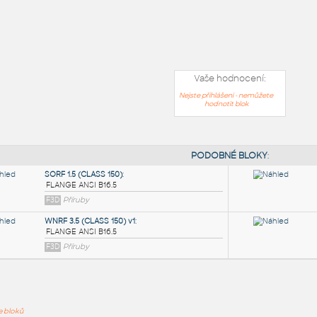
Vaše hodnocení:
Nejste přihlášeni - nemůžete
hodnotit blok
PODOB
ře bloků
SORF 1.5 (CLASS 150)
: