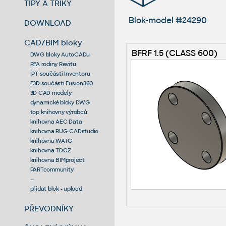
TIPY A TRIKY
Blok-model #24290
DOWNLOAD
CAD/BIM bloky
BFRF 1.5 (CLASS 600)
DWG bloky AutoCADu
RFA rodiny Revitu
IPT součásti Inventoru
F3D součásti Fusion360
3D CAD modely
dynamické bloky DWG
top knihovny výrobců
knihovna AEC Data
knihovna RUG-CADstudio
knihovna WATG
knihovna TDCZ
knihovna BIMproject
PARTcommunity
--
přidat blok - upload
PŘEVODNÍKY