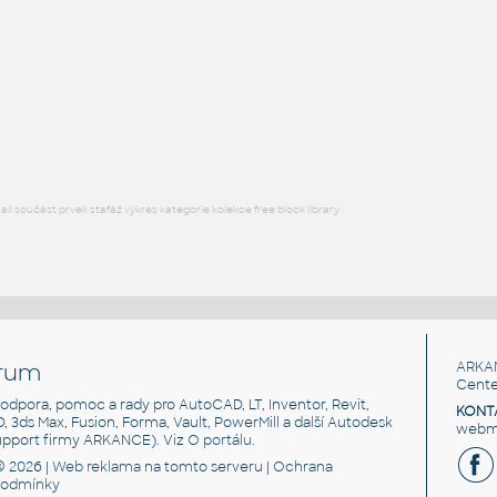
FLANGE ANSI B16.5
F3D
Příruby
WNRF 3.5 (CLASS 150) v1
:
FLANGE ANSI B16.5
F3D
Příruby
l součást prvek stafáž výkres kategorie kolekce free block library
rum
ARKA
Cente
, podpora, pomoc a rady pro AutoCAD, LT, Inventor, Revit,
KONT
3D, 3ds Max, Fusion, Forma, Vault, PowerMill a další Autodesk
webma
support firmy ARKANCE). Viz
O portálu
.
© 2026 |
Web reklama
na tomto serveru |
Ochrana
podmínky