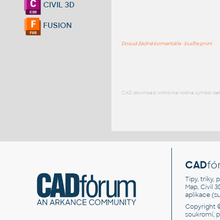
CIVIL 3D
FUSION
Dosud žádné komentáře - buďte první
CAD download: knihovna rodina symbol detai
CAD
fó
Tipy, triky
Map, Civil 
aplikace (
Copyright 
soukromí, 