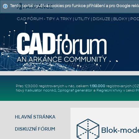
Tento portál využívá cookies pro funkce přihlášení a pro Google rek
CAD FÓRUM - TIPY A TRIKY | UTILITY | DISKUZE | BLOKY |
Přes 123.000 registrovaných u nás, celkem
1.130.000
registrovaných (C
Nový
Kalkulátor nosníků
,
Spirograf generátor
a
Regresní křivky
v sekci
P
HLAVNÍ STRÁNKA
Blok-mode
DISKUZNÍ FÓRUM