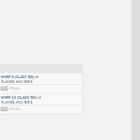
NÉ BLOKY
:
WNRF 5 (CLASS 150) v1
: