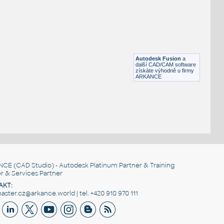
FLANGE ANSI B16.5
F3D
Příruby
WNRF 2.5 (CLASS 150) v1
:
FLANGE ANSI B16.5
Autodesk Fusion
a
F3D
Příruby
další CAD/CAM software
získáte výhodně u firmy
ARKANCE
NCE
(CAD Studio) - Autodesk Platinum Partner & Training
r & Services Partner
AKT:
ster.cz@arkance.world | tel. +420 910 970 111