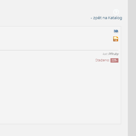
« zpět na Katalog
kat:
Příruby
Staženo:
225
x