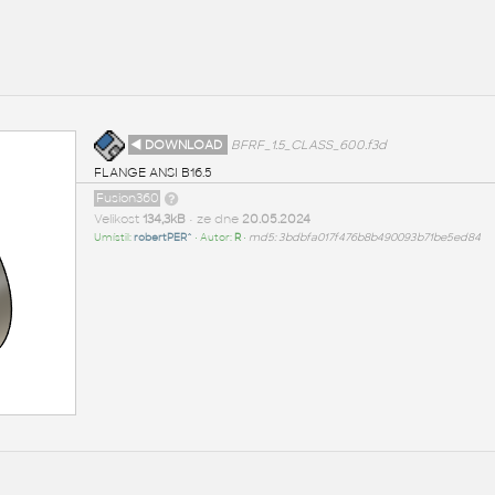
◄ DOWNLOAD
BFRF_1.5_CLASS_600.f3d
FLANGE ANSI B16.5
Fusion360
Velikost
134,3kB
• ze dne
20.05.2024
Umístil:
robertPER^
• Autor:
R
•
md5: 3bdbfa017f476b8b490093b71be5ed84