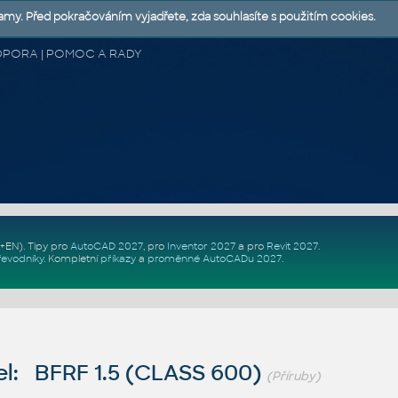
lamy. Před pokračováním vyjadřete, zda souhlasíte s použitím cookies.
 PODPORA | POMOC A RADY
Z+EN)
. Tipy pro
AutoCAD 2027
, pro
Inventor 2027
a pro
Revit 2027
.
řevodníky
.
Kompletní
příkazy
a
proměnné AutoCADu 2027
.
l: BFRF 1.5 (CLASS 600)
(Příruby)