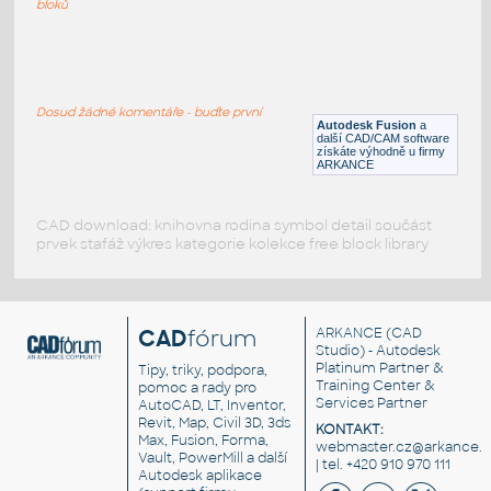
bloků
WNRF 2.5 (CLASS 150) v1
:
FLANGE ANSI B16.5
Dosud žádné komentáře - buďte první
F3D
Příruby
Autodesk Fusion
a
další CAD/CAM software
získáte výhodně u firmy
ARKANCE
CAD download: knihovna rodina symbol detail součást
prvek stafáž výkres kategorie kolekce free block library
CAD
fórum
ARKANCE
(CAD
Studio) - Autodesk
Platinum Partner &
Tipy, triky, podpora,
Training Center &
pomoc a rady pro
Services Partner
AutoCAD, LT, Inventor,
Revit, Map, Civil 3D, 3ds
KONTAKT:
Max, Fusion, Forma,
webmaster.cz@arkance.w
Vault, PowerMill a další
| tel. +420 910 970 111
Autodesk aplikace