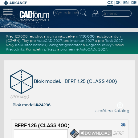
CZ
|
SK
|
EN
|
DE
Přes 123.000 registrovaných u nás, celkem
1.130.000
registrovaných
(CZ+EN)
. Tipy pro
AutoCAD 2027
, pro
Inventor 2027
a pro
Revit 2027
.
Nový
Kalkulátor nosníků
,
Spirograf generátor
a
Regresní křivky
v sekci
Převodníky
.
Kompletní
příkazy
a
proměnné AutoCADu 2027
.
Blok-model: BFRF 1.25 (CLASS 400)
(Příruby)
Blok-model #24296
« zpět na Katalog
BFRF 1.25 (CLASS 400)
◄ DOWNLOAD
BFRF