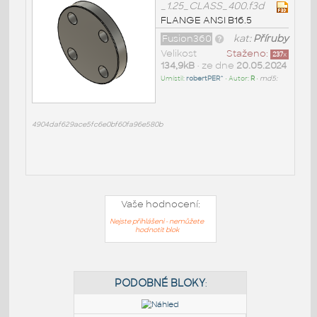
_1.25_CLASS_400.f3d
FLANGE ANSI B16.5
Fusion360
kat:
Příruby
Velikost
Staženo:
237
x
134,9kB
• ze dne
20.05.2024
Umístil:
robertPER^
• Autor:
R
•
md5:
4904daf629ace5fc6e0bf60fa96e580b
Vaše hodnocení:
Nejste přihlášeni - nemůžete
hodnotit blok