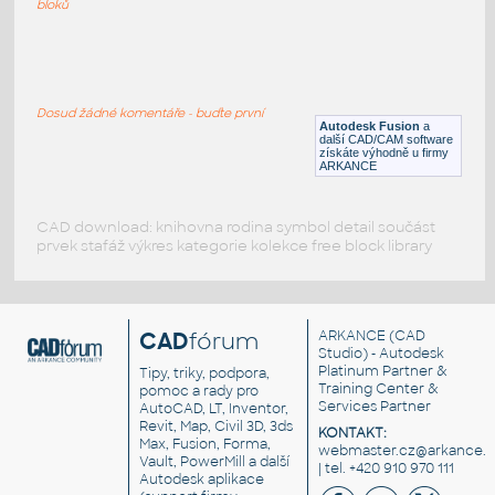
bloků
WNRF 2.5 (CLASS 150) v1
:
FLANGE ANSI B16.5
Dosud žádné komentáře - buďte první
F3D
Příruby
Autodesk Fusion
a
další CAD/CAM software
získáte výhodně u firmy
ARKANCE
CAD download: knihovna rodina symbol detail součást
prvek stafáž výkres kategorie kolekce free block library
CAD
fórum
ARKANCE
(CAD
Studio) - Autodesk
Platinum Partner &
Tipy, triky, podpora,
Training Center &
pomoc a rady pro
Services Partner
AutoCAD, LT, Inventor,
Revit, Map, Civil 3D, 3ds
KONTAKT:
Max, Fusion, Forma,
webmaster.cz@arkance.w
Vault, PowerMill a další
| tel. +420 910 970 111
Autodesk aplikace