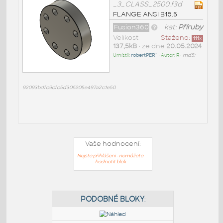
_3_CLASS_2500.f3d
FLANGE ANSI B16.5
Fusion360
kat:
Příruby
Velikost
Staženo:
111
x
137,5kB
• ze dne
20.05.2024
Umístil:
robertPER^
• Autor:
R
•
md5:
92093bdfc9cfc5d306205e497a2c1e50
Vaše hodnocení:
Nejste přihlášeni - nemůžete
hodnotit blok