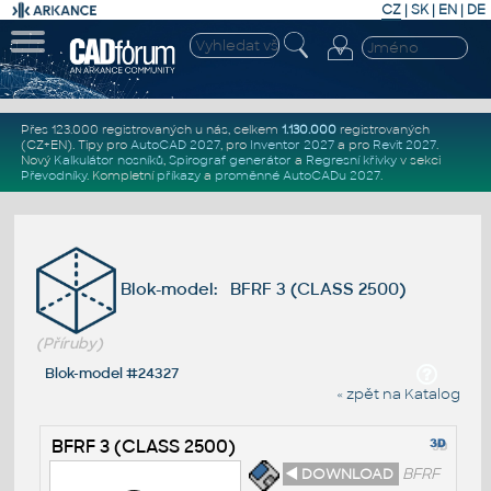
CZ
|
SK
|
EN
|
DE
Přes 123.000 registrovaných u nás, celkem
1.130.000
registrovaných
(CZ+EN)
. Tipy pro
AutoCAD 2027
, pro
Inventor 2027
a pro
Revit 2027
.
Nový
Kalkulátor nosníků
,
Spirograf generátor
a
Regresní křivky
v sekci
Převodníky
.
Kompletní
příkazy
a
proměnné AutoCADu 2027
.
Blok-model: BFRF 3 (CLASS 2500)
(Příruby)
Blok-model #24327
« zpět na Katalog
BFRF 3 (CLASS 2500)
◄ DOWNLOAD
BFRF