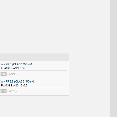
NÉ BLOKY
:
WNRF 5 (CLASS 150) v1
: