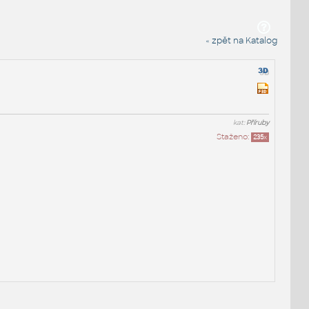
« zpět na Katalog
kat:
Příruby
Staženo:
235
x