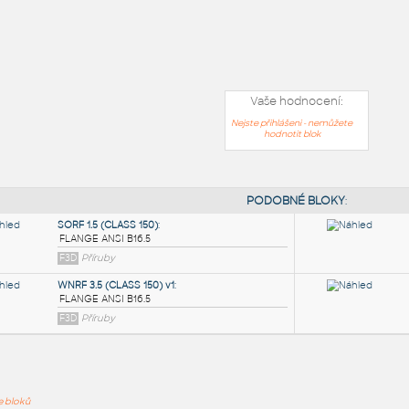
Vaše hodnocení:
Nejste přihlášeni - nemůžete
hodnotit blok
PODOB
ře bloků
SORF 1.5 (CLASS 150)
: