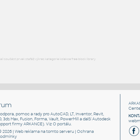
FLANGE ANSI B16.5
F3D
Příruby
WNRF 3.5 (CLASS 150) v1
:
FLANGE ANSI B16.5
F3D
Příruby
l součást prvek stafáž výkres kategorie kolekce free block library
rum
ARKA
Cente
, podpora, pomoc a rady pro AutoCAD, LT, Inventor, Revit,
KONT
3D, 3ds Max, Fusion, Forma, Vault, PowerMill a další Autodesk
webma
support firmy ARKANCE). Viz
O portálu
.
© 2026 |
Web reklama
na tomto serveru |
Ochrana
podmínky