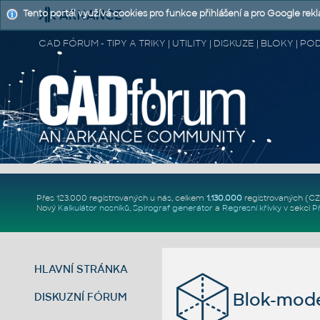
Tento portál využívá cookies pro funkce přihlášení a pro Google rek
CAD FÓRUM - TIPY A TRIKY | UTILITY | DISKUZE | BLOKY |
Přes 123.000 registrovaných u nás, celkem
1.130.000
registrovaných (C
Nový
Kalkulátor nosníků
,
Spirograf generátor
a
Regresní křivky
v sekci
P
HLAVNÍ STRÁNKA
Blok-mode
DISKUZNÍ FÓRUM