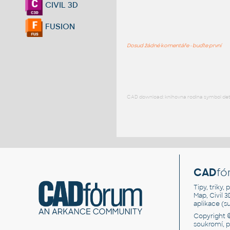
CIVIL 3D
FUSION
Dosud žádné komentáře - buďte první
CAD download: knihovna rodina symbol detai
CAD
fó
Tipy, triky
Map, Civil 
aplikace (
Copyright 
soukromí, 