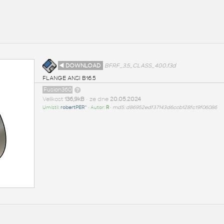
◄ DOWNLOAD
BFRF_3.5_CLASS_400.f3d
FLANGE ANSI B16.5
Fusion360
Velikost
136,9kB
• ze dne
20.05.2024
Umístil:
robertPER^
• Autor:
R
•
md5: d86952edf37143d6ccb128fc19f06086