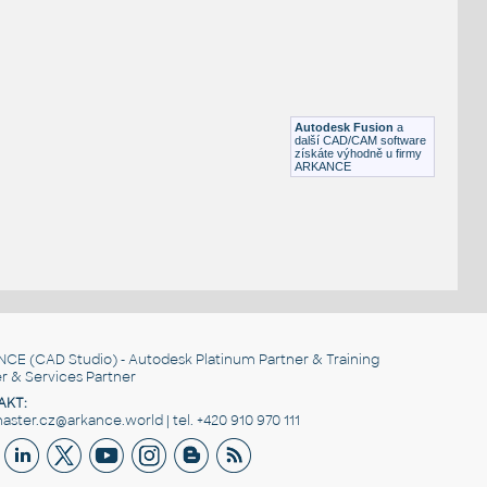
FLANGE ANSI B16.5
F3D
Příruby
WNRF 2.5 (CLASS 150) v1
:
FLANGE ANSI B16.5
Autodesk Fusion
a
F3D
Příruby
další CAD/CAM software
získáte výhodně u firmy
ARKANCE
NCE
(CAD Studio) - Autodesk Platinum Partner & Training
r & Services Partner
AKT:
ster.cz@arkance.world | tel. +420 910 970 111