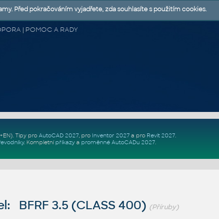
lamy. Před pokračováním vyjadřete, zda souhlasíte s použitím cookies.
 PODPORA | POMOC A RADY
Z+EN)
. Tipy pro
AutoCAD 2027
, pro
Inventor 2027
a pro
Revit 2027
.
řevodníky
.
Kompletní
příkazy
a
proměnné AutoCADu 2027
.
l: BFRF 3.5 (CLASS 400)
(Příruby)