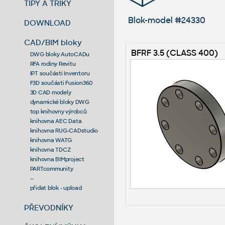
TIPY A TRIKY
Blok-model #24330
DOWNLOAD
CAD/BIM bloky
BFRF 3.5 (CLASS 400)
DWG bloky AutoCADu
RFA rodiny Revitu
IPT součásti Inventoru
F3D součásti Fusion360
3D CAD modely
dynamické bloky DWG
top knihovny výrobců
knihovna AEC Data
knihovna RUG-CADstudio
knihovna WATG
knihovna TDCZ
knihovna BIMproject
PARTcommunity
--
přidat blok - upload
PŘEVODNÍKY