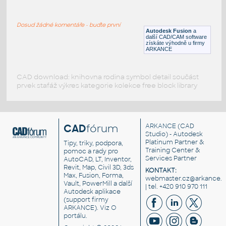
WNRF 2.5 (CLASS 150) v1
:
FLANGE ANSI B16.5
Dosud žádné komentáře - buďte první
F3D
Příruby
Autodesk Fusion
a
další CAD/CAM software
získáte výhodně u firmy
ARKANCE
CAD download: knihovna rodina symbol detail součást
prvek stafáž výkres kategorie kolekce free block library
CAD
fórum
ARKANCE
(CAD
Studio) - Autodesk
Platinum Partner &
Tipy, triky, podpora,
Training Center &
pomoc a rady pro
Services Partner
AutoCAD, LT, Inventor,
Revit, Map, Civil 3D, 3ds
KONTAKT:
Max, Fusion, Forma,
webmaster.cz@arkance.w
Vault, PowerMill a další
| tel. +420 910 970 111
Autodesk aplikace
(support firmy
ARKANCE). Viz
O
portálu
.