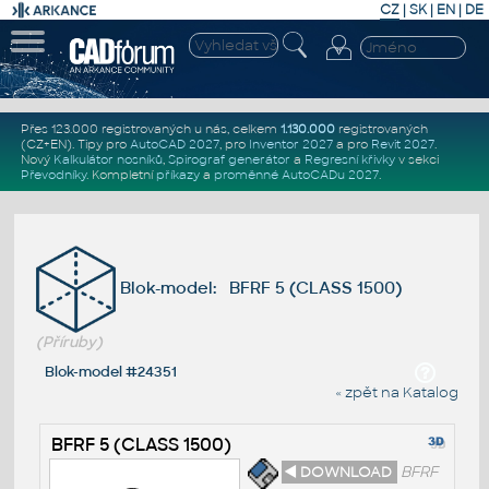
CZ
|
SK
|
EN
|
DE
Přes 123.000 registrovaných u nás, celkem
1.130.000
registrovaných
(CZ+EN)
. Tipy pro
AutoCAD 2027
, pro
Inventor 2027
a pro
Revit 2027
.
Nový
Kalkulátor nosníků
,
Spirograf generátor
a
Regresní křivky
v sekci
Převodníky
.
Kompletní
příkazy
a
proměnné AutoCADu 2027
.
Blok-model: BFRF 5 (CLASS 1500)
(Příruby)
Blok-model #24351
« zpět na Katalog
BFRF 5 (CLASS 1500)
◄ DOWNLOAD
BFRF