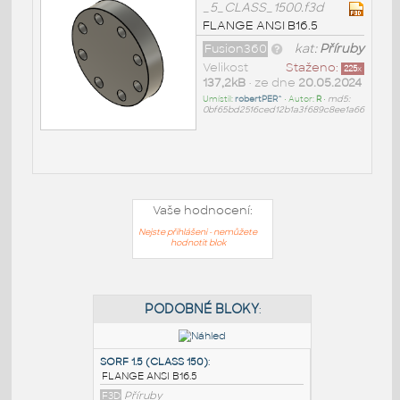
_5_CLASS_1500.f3d
FLANGE ANSI B16.5
Fusion360
kat:
Příruby
Velikost
Staženo:
225
x
137,2kB
• ze dne
20.05.2024
Umístil:
robertPER^
• Autor:
R
•
md5:
0bf65bd2516ced12b1a3f689c8ee1a66
Vaše hodnocení:
Nejste přihlášeni - nemůžete
hodnotit blok