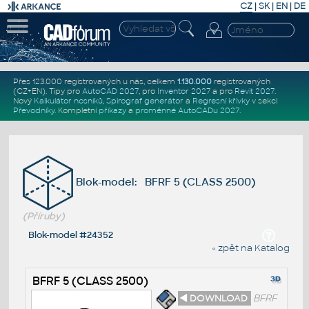
CZ
|
SK
|
EN
|
DE
Přes 123.000 registrovaných u nás, celkem
1.130.000
registrovaných
(CZ+EN)
. Tipy pro
AutoCAD 2027
, pro
Inventor 2027
a pro
Revit 2027
.
Nový
Kalkulátor nosníků
,
Spirograf generátor
a
Regresní křivky
v sekci
Převodníky
.
Kompletní
příkazy
a
proměnné AutoCADu 2027
.
Blok-model: BFRF 5 (CLASS 2500)
(Příruby)
Blok-model #24352
« zpět na Katalog
BFRF 5 (CLASS 2500)
◄ DOWNLOAD
BFRF