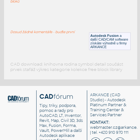
bloků
WNRF 2.5 (CLASS 150) v1
:
FLANGE ANSI B16.5
Dosud žádné komentáře - buďte první
F3D
Příruby
Autodesk Fusion
a
další CAD/CAM software
získáte výhodně u firmy
ARKANCE
CAD download: knihovna rodina symbol detail součást
prvek stafáž výkres kategorie kolekce free block library
CAD
fórum
ARKANCE
(CAD
Studio) - Autodesk
Platinum Partner &
Tipy, triky, podpora,
Training Center &
pomoc a rady pro
Services Partner
AutoCAD, LT, Inventor,
Revit, Map, Civil 3D, 3ds
KONTAKT:
Max, Fusion, Forma,
webmaster.cz@arkance.w
Vault, PowerMill a další
| tel. +420 910 970 111
Autodesk aplikace