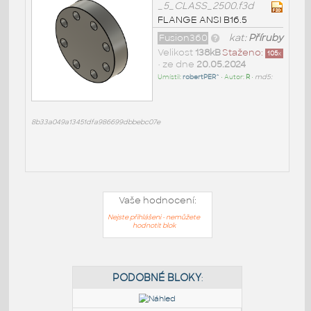
_5_CLASS_2500.f3d
FLANGE ANSI B16.5
Fusion360
kat:
Příruby
Velikost
138kB
Staženo:
105
x
• ze dne
20.05.2024
Umístil:
robertPER^
• Autor:
R
•
md5:
8b33a049a13451dfa986699dbbebc07e
Vaše hodnocení:
Nejste přihlášeni - nemůžete
hodnotit blok