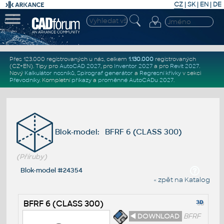
CZ
|
SK
|
EN
|
DE
Přes 123.000 registrovaných u nás, celkem
1.130.000
registrovaných
(CZ+EN)
. Tipy pro
AutoCAD 2027
, pro
Inventor 2027
a pro
Revit 2027
.
Nový
Kalkulátor nosníků
,
Spirograf generátor
a
Regresní křivky
v sekci
Převodníky
.
Kompletní
příkazy
a
proměnné AutoCADu 2027
.
Blok-model: BFRF 6 (CLASS 300)
(Příruby)
Blok-model #24354
« zpět na Katalog
BFRF 6 (CLASS 300)
◄ DOWNLOAD
BFRF