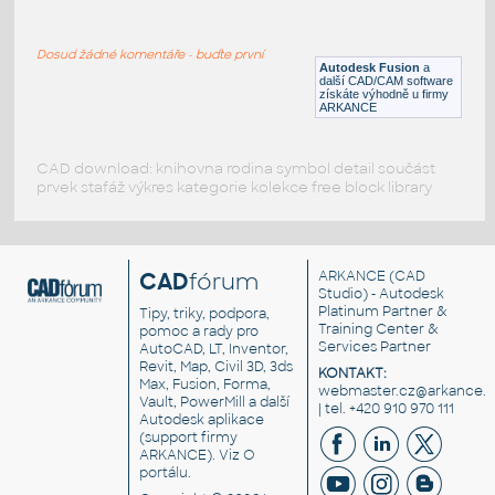
WNRF 2.5 (CLASS 150) v1
:
FLANGE ANSI B16.5
Dosud žádné komentáře - buďte první
F3D
Příruby
Autodesk Fusion
a
další CAD/CAM software
získáte výhodně u firmy
ARKANCE
CAD download: knihovna rodina symbol detail součást
prvek stafáž výkres kategorie kolekce free block library
CAD
fórum
ARKANCE
(CAD
Studio) - Autodesk
Platinum Partner &
Tipy, triky, podpora,
Training Center &
pomoc a rady pro
Services Partner
AutoCAD, LT, Inventor,
Revit, Map, Civil 3D, 3ds
KONTAKT:
Max, Fusion, Forma,
webmaster.cz@arkance.w
Vault, PowerMill a další
| tel. +420 910 970 111
Autodesk aplikace
(support firmy
ARKANCE). Viz
O
portálu
.