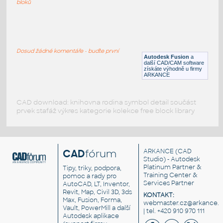
bloků
WNRF 2.5 (CLASS 150) v1
:
FLANGE ANSI B16.5
Dosud žádné komentáře - buďte první
F3D
Příruby
Autodesk Fusion
a
další CAD/CAM software
získáte výhodně u firmy
ARKANCE
CAD download: knihovna rodina symbol detail součást
prvek stafáž výkres kategorie kolekce free block library
CAD
fórum
ARKANCE
(CAD
Studio) - Autodesk
Platinum Partner &
Tipy, triky, podpora,
Training Center &
pomoc a rady pro
Services Partner
AutoCAD, LT, Inventor,
Revit, Map, Civil 3D, 3ds
KONTAKT:
Max, Fusion, Forma,
webmaster.cz@arkance.w
Vault, PowerMill a další
| tel. +420 910 970 111
Autodesk aplikace