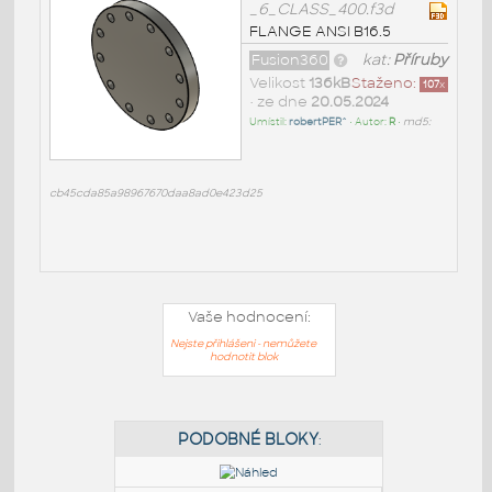
_6_CLASS_400.f3d
FLANGE ANSI B16.5
Fusion360
kat:
Příruby
Velikost
136kB
Staženo:
107
x
• ze dne
20.05.2024
Umístil:
robertPER^
• Autor:
R
•
md5:
cb45cda85a98967670daa8ad0e423d25
Vaše hodnocení:
Nejste přihlášeni - nemůžete
hodnotit blok