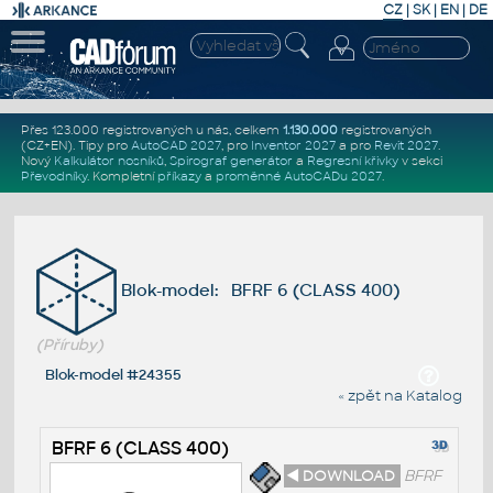
CZ
|
SK
|
EN
|
DE
Přes 123.000 registrovaných u nás, celkem
1.130.000
registrovaných
(CZ+EN)
. Tipy pro
AutoCAD 2027
, pro
Inventor 2027
a pro
Revit 2027
.
Nový
Kalkulátor nosníků
,
Spirograf generátor
a
Regresní křivky
v sekci
Převodníky
.
Kompletní
příkazy
a
proměnné AutoCADu 2027
.
Blok-model: BFRF 6 (CLASS 400)
(Příruby)
Blok-model #24355
« zpět na Katalog
BFRF 6 (CLASS 400)
◄ DOWNLOAD
BFRF