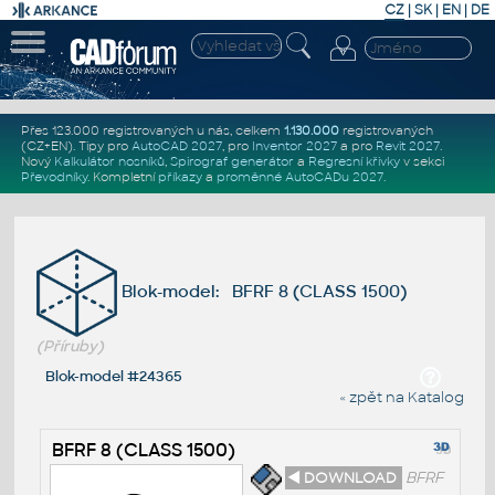
CZ
|
SK
|
EN
|
DE
Přes 123.000 registrovaných u nás, celkem
1.130.000
registrovaných
(CZ+EN)
. Tipy pro
AutoCAD 2027
, pro
Inventor 2027
a pro
Revit 2027
.
Nový
Kalkulátor nosníků
,
Spirograf generátor
a
Regresní křivky
v sekci
Převodníky
.
Kompletní
příkazy
a
proměnné AutoCADu 2027
.
Blok-model: BFRF 8 (CLASS 1500)
(Příruby)
Blok-model #24365
« zpět na Katalog
BFRF 8 (CLASS 1500)
◄ DOWNLOAD
BFRF