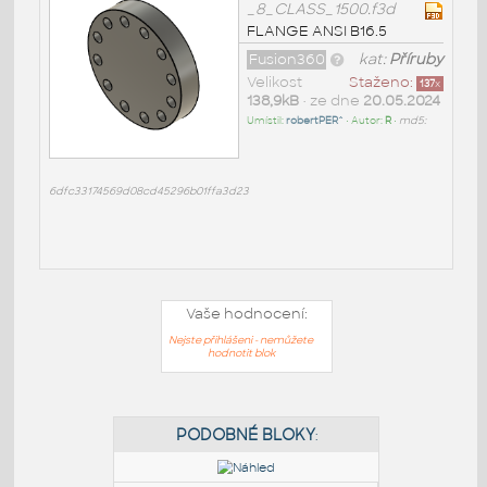
_8_CLASS_1500.f3d
FLANGE ANSI B16.5
Fusion360
kat:
Příruby
Velikost
Staženo:
137
x
138,9kB
• ze dne
20.05.2024
Umístil:
robertPER^
• Autor:
R
•
md5:
6dfc33174569d08cd45296b01ffa3d23
Vaše hodnocení:
Nejste přihlášeni - nemůžete
hodnotit blok