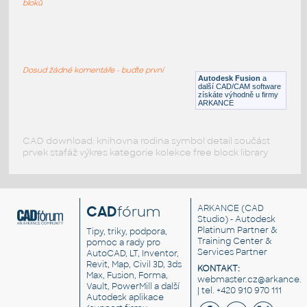
bloků
WNRF 2.5 (CLASS 150) v1
:
FLANGE ANSI B16.5
Dosud žádné komentáře - buďte první
F3D
Příruby
Autodesk Fusion
a
další CAD/CAM software
získáte výhodně u firmy
ARKANCE
CAD download: knihovna rodina symbol detail součást
prvek stafáž výkres kategorie kolekce free block library
CAD
fórum
ARKANCE
(CAD
Studio) - Autodesk
Platinum Partner &
Tipy, triky, podpora,
Training Center &
pomoc a rady pro
Services Partner
AutoCAD, LT, Inventor,
Revit, Map, Civil 3D, 3ds
KONTAKT:
Max, Fusion, Forma,
webmaster.cz@arkance.w
Vault, PowerMill a další
| tel. +420 910 970 111
Autodesk aplikace