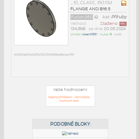
_10_CLASS_150.f3d
FLANGE ANSI B16.5
Fusion360
kat:
Příruby
Velikost
Staženo:
111
x
134,8kB
• ze dne
20.05.2024
Umístil:
robertPER^
• Autor:
R
•
md5:
e4092eb24dd65202269d68be8ecaa749
Vaše hodnocení:
Nejste přihlášeni - nemůžete
hodnotit blok