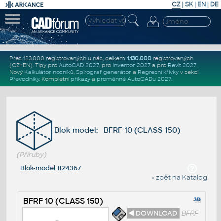
CZ
|
SK
|
EN
|
DE
Přes 123.000 registrovaných u nás, celkem
1.130.000
registrovaných
(CZ+EN)
. Tipy pro
AutoCAD 2027
, pro
Inventor 2027
a pro
Revit 2027
.
Nový
Kalkulátor nosníků
,
Spirograf generátor
a
Regresní křivky
v sekci
Převodníky
.
Kompletní
příkazy
a
proměnné AutoCADu 2027
.
Blok-model: BFRF 10 (CLASS 150)
(Příruby)
Blok-model #24367
« zpět na Katalog
BFRF 10 (CLASS 150)
◄ DOWNLOAD
BFRF