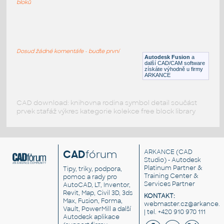
bloků
WNRF 2.5 (CLASS 150) v1
:
FLANGE ANSI B16.5
Dosud žádné komentáře - buďte první
F3D
Příruby
Autodesk Fusion
a
další CAD/CAM software
získáte výhodně u firmy
ARKANCE
CAD download: knihovna rodina symbol detail součást
prvek stafáž výkres kategorie kolekce free block library
CAD
fórum
ARKANCE
(CAD
Studio) - Autodesk
Platinum Partner &
Tipy, triky, podpora,
Training Center &
pomoc a rady pro
Services Partner
AutoCAD, LT, Inventor,
Revit, Map, Civil 3D, 3ds
KONTAKT:
Max, Fusion, Forma,
webmaster.cz@arkance.w
Vault, PowerMill a další
| tel. +420 910 970 111
Autodesk aplikace