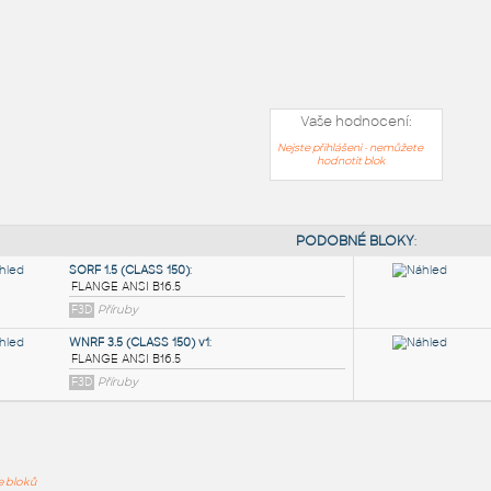
Vaše hodnocení:
Nejste přihlášeni - nemůžete
hodnotit blok
PODOB
ře bloků
SORF 1.5 (CLASS 150)
: