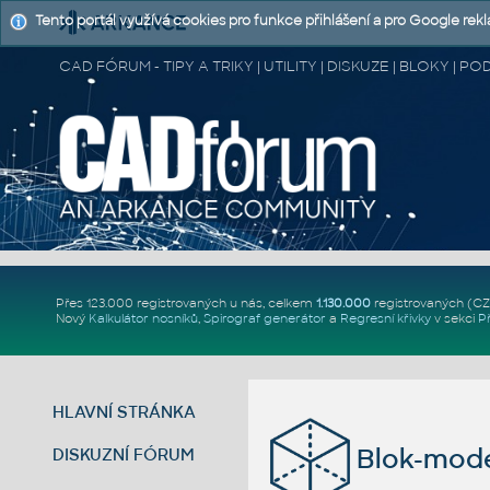
Tento portál využívá cookies pro funkce přihlášení a pro Google rek
CAD FÓRUM - TIPY A TRIKY | UTILITY | DISKUZE | BLOKY |
Přes 123.000 registrovaných u nás, celkem
1.130.000
registrovaných (C
Nový
Kalkulátor nosníků
,
Spirograf generátor
a
Regresní křivky
v sekci
P
HLAVNÍ STRÁNKA
Blok-mode
DISKUZNÍ FÓRUM