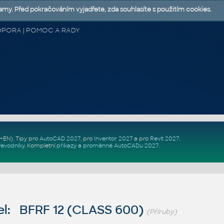
lamy. Před pokračováním vyjadřete, zda souhlasíte s použitím cookies.
 PODPORA | POMOC A RADY
Z+EN)
. Tipy pro
AutoCAD 2027
, pro
Inventor 2027
a pro
Revit 2027
.
řevodníky
.
Kompletní
příkazy
a
proměnné AutoCADu 2027
.
l: BFRF 12 (CLASS 600)
(Příruby)