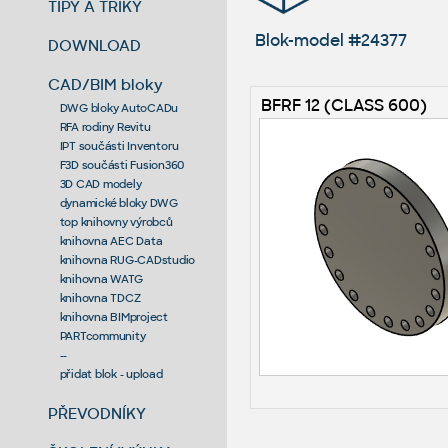
TIPY A TRIKY
Blok-model #24377
DOWNLOAD
CAD/BIM bloky
BFRF 12 (CLASS 600)
DWG bloky AutoCADu
RFA rodiny Revitu
IPT součásti Inventoru
F3D součásti Fusion360
3D CAD modely
dynamické bloky DWG
top knihovny výrobců
knihovna AEC Data
knihovna RUG-CADstudio
knihovna WATG
knihovna TDCZ
knihovna BIMproject
PARTcommunity
--
přidat blok - upload
PŘEVODNÍKY