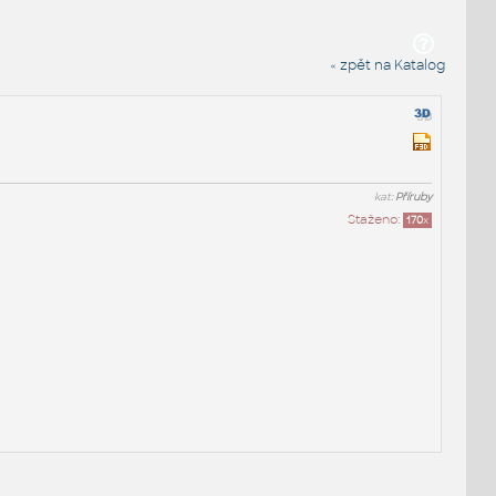
« zpět na Katalog
kat:
Příruby
Staženo:
170
x