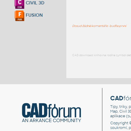
CIVIL 3D
FUSION
Dosud žádné komentáře - buďte první
CAD download: knihovna rodina symbol detai
CAD
fó
Tipy, triky
Map, Civil 
aplikace (
Copyright 
soukromí, 