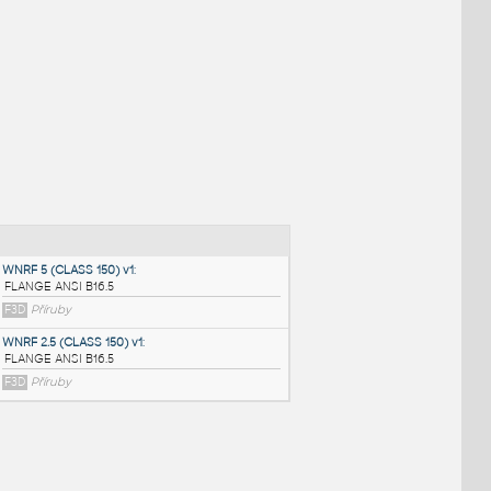
NÉ BLOKY
:
WNRF 5 (CLASS 150) v1
: