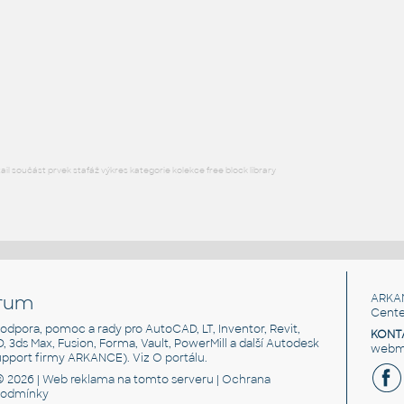
FLANGE ANSI B16.5
F3D
Příruby
WNRF 3.5 (CLASS 150) v1
:
FLANGE ANSI B16.5
F3D
Příruby
l součást prvek stafáž výkres kategorie kolekce free block library
rum
ARKA
Cente
, podpora, pomoc a rady pro AutoCAD, LT, Inventor, Revit,
KONT
3D, 3ds Max, Fusion, Forma, Vault, PowerMill a další Autodesk
webma
support firmy ARKANCE). Viz
O portálu
.
© 2026 |
Web reklama
na tomto serveru |
Ochrana
podmínky