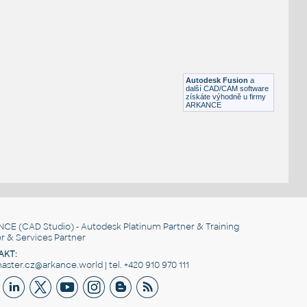
FLANGE ANSI B16.5
F3D
Příruby
WNRF 2.5 (CLASS 150) v1
:
FLANGE ANSI B16.5
Autodesk Fusion
a
F3D
Příruby
další CAD/CAM software
získáte výhodně u firmy
ARKANCE
NCE
(CAD Studio) - Autodesk Platinum Partner & Training
r & Services Partner
AKT:
ster.cz@arkance.world | tel. +420 910 970 111