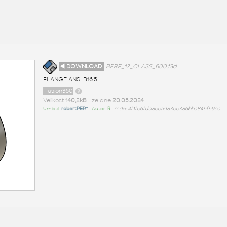
◄ DOWNLOAD
BFRF_12_CLASS_600.f3d
FLANGE ANSI B16.5
Fusion360
Velikost
140,2kB
• ze dne
20.05.2024
Umístil:
robertPER^
• Autor:
R
•
md5: 4f1fe6fda8eea983ee386bba846f69ca